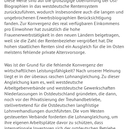
Diese Werte sind auf die großzügige Überführung der Ost-
Biographien in das westdeutsche Rentensystem
zurückzuführen, wodurch insbesondere auch die langen und
ungebrochenen Erwerbsbiographien Berücksichtigung
fanden. Zur Konvergenz des real verfügbaren Einkommens
pro Einwohner hat zusätzlich die hohe
Frauenerwerbstätigkeit in den neuen Ländern beigetragen,
weil sie die Zahl der Rentenbezieher vergrößert hat. Die
hohen staatlichen Renten sind ein Ausgleich für die im Osten
meistens fehlende private Altersvorsorge.
Was ist der Grund für die fehlende Konvergenz der
wirtschaftlichen Leistungsfähigkeit? Nach unserer Meinung
liegt er in der überaus raschen Lohnangleichung. Zu dieser
Angleichung kam es, weil westdeutsche
Arbeitgeberverbände und westdeutsche Gewerkschaften
Niederlassungen in Ostdeutschland gründeten, die dann,
noch vor der Privatisierung der Treuhandbetriebe,
stellvertretend für die Ostdeutschen langfristige
Lohnverhandlungen durchführten. Die vom Westen
gesteuerten Verbände forderten die Lohnangleichung, um
ihre eigenen Arbeitsplätze davor zu schützen, dass
internationale Investoren sich der ostdeutschen Betriebe