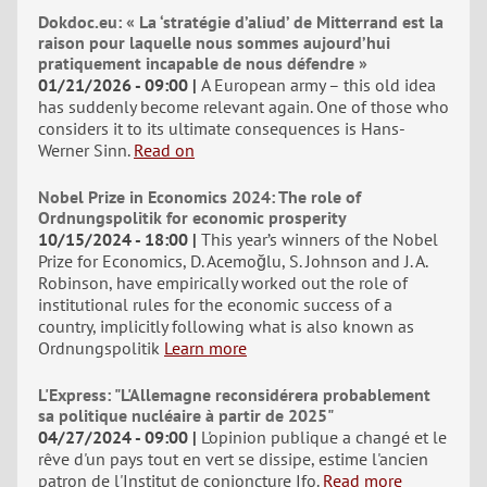
Dokdoc.eu: « La ‘stratégie d’aliud’ de Mitterrand est la
raison pour laquelle nous sommes aujourd’hui
pratiquement incapable de nous défendre »
01/21/2026 - 09:00
A European army – this old idea
has suddenly become relevant again. One of those who
considers it to its ultimate consequences is Hans-
Werner Sinn.
Read on
Nobel Prize in Economics 2024: The role of
Ordnungspolitik for economic prosperity
10/15/2024 - 18:00
This year’s winners of the Nobel
Prize for Economics, D. Acemoğlu, S. Johnson and J. A.
Robinson, have empirically worked out the role of
institutional rules for the economic success of a
country, implicitly following what is also known as
Ordnungspolitik
Learn more
L'Express: "L'Allemagne reconsidérera probablement
sa politique nucléaire à partir de 2025"
04/27/2024 - 09:00
L'opinion publique a changé et le
rêve d'un pays tout en vert se dissipe, estime l'ancien
patron de l'Institut de conjoncture Ifo.
Read more