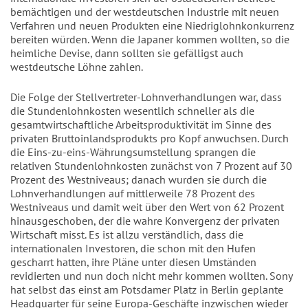
bemächtigen und der westdeutschen Industrie mit neuen
Verfahren und neuen Produkten eine Niedriglohnkonkurrenz
bereiten würden. Wenn die Japaner kommen wollten, so die
heimliche Devise, dann sollten sie gefälligst auch
westdeutsche Löhne zahlen.
Die Folge der Stellvertreter-Lohnverhandlungen war, dass
die Stundenlohnkosten wesentlich schneller als die
gesamtwirtschaftliche Arbeitsproduktivität im Sinne des
privaten Bruttoinlandsprodukts pro Kopf anwuchsen. Durch
die Eins-zu-eins-Währungsumstellung sprangen die
relativen Stundenlohnkosten zunächst von 7 Prozent auf 30
Prozent des Westniveaus; danach wurden sie durch die
Lohnverhandlungen auf mittlerweile 78 Prozent des
Westniveaus und damit weit über den Wert von 62 Prozent
hinausgeschoben, der die wahre Konvergenz der privaten
Wirtschaft misst. Es ist allzu verständlich, dass die
internationalen Investoren, die schon mit den Hufen
gescharrt hatten, ihre Pläne unter diesen Umständen
revidierten und nun doch nicht mehr kommen wollten. Sony
hat selbst das einst am Potsdamer Platz in Berlin geplante
Headquarter für seine Europa-Geschäfte inzwischen wieder