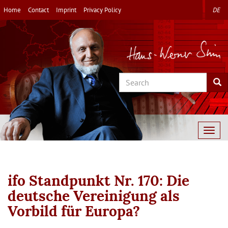
Skip
Home
Contact
Imprint
Privacy Policy
DE
to
main
content
Search
Sea
Togg
navig
ifo Standpunkt Nr. 170: Die
deutsche Vereinigung als
Vorbild für Europa?