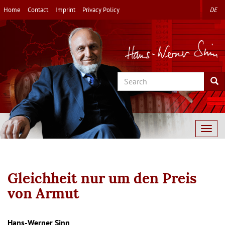
Skip
Home
Contact
Imprint
Privacy Policy
DE
to
main
content
Search
Sea
Togg
navig
Gleichheit nur um den Preis
von Armut
Autor/en
Hans-Werner Sinn