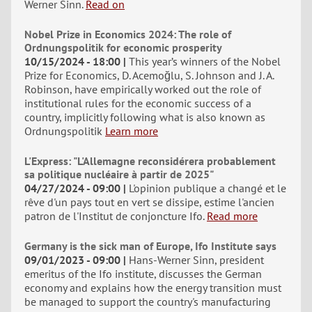
Werner Sinn.
Read on
Nobel Prize in Economics 2024: The role of
Ordnungspolitik for economic prosperity
10/15/2024 - 18:00
This year’s winners of the Nobel
Prize for Economics, D. Acemoğlu, S. Johnson and J. A.
Robinson, have empirically worked out the role of
institutional rules for the economic success of a
country, implicitly following what is also known as
Ordnungspolitik
Learn more
L'Express: "L'Allemagne reconsidérera probablement
sa politique nucléaire à partir de 2025"
04/27/2024 - 09:00
L'opinion publique a changé et le
rêve d'un pays tout en vert se dissipe, estime l'ancien
patron de l'Institut de conjoncture Ifo.
Read more
Germany is the sick man of Europe, Ifo Institute says
09/01/2023 - 09:00
Hans-Werner Sinn, president
emeritus of the Ifo institute, discusses the German
economy and explains how the energy transition must
be managed to support the country's manufacturing