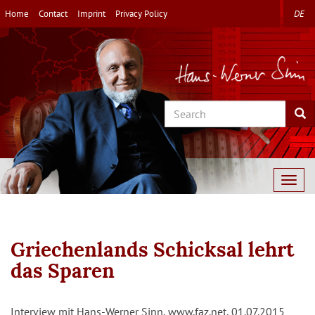
Skip
Home
Contact
Imprint
Privacy Policy
DE
to
main
content
Search
Sea
Togg
navig
Griechenlands Schicksal lehrt
das Sparen
Interview mit Hans-Werner Sinn, www.faz.net, 01.07.2015