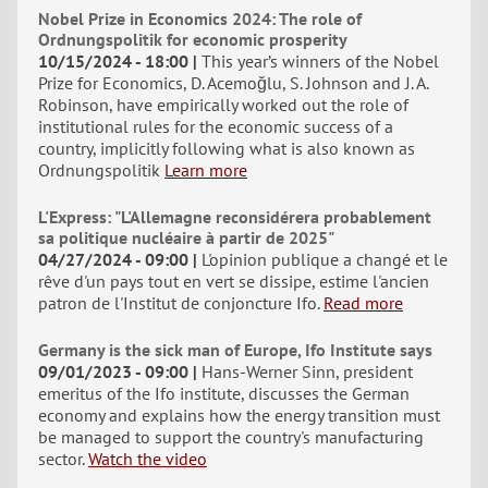
Nobel Prize in Economics 2024: The role of
Ordnungspolitik for economic prosperity
10/15/2024 - 18:00
This year’s winners of the Nobel
Prize for Economics, D. Acemoğlu, S. Johnson and J. A.
Robinson, have empirically worked out the role of
institutional rules for the economic success of a
country, implicitly following what is also known as
Ordnungspolitik
Learn more
L'Express: "L'Allemagne reconsidérera probablement
sa politique nucléaire à partir de 2025"
04/27/2024 - 09:00
L'opinion publique a changé et le
rêve d'un pays tout en vert se dissipe, estime l'ancien
patron de l'Institut de conjoncture Ifo.
Read more
Germany is the sick man of Europe, Ifo Institute says
09/01/2023 - 09:00
Hans-Werner Sinn, president
emeritus of the Ifo institute, discusses the German
economy and explains how the energy transition must
be managed to support the country's manufacturing
sector.
Watch the video