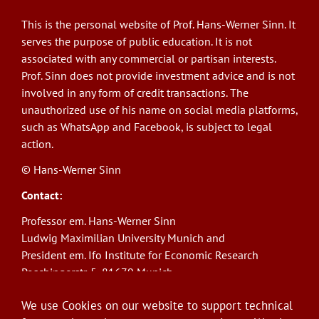
This is the personal website of Prof. Hans-Werner Sinn. It
serves the purpose of public education. It is not
associated with any commercial or partisan interests.
Prof. Sinn does not provide investment advice and is not
involved in any form of credit transactions. The
unauthorized use of his name on social media platforms,
such as WhatsApp and Facebook, is subject to legal
action.
© Hans-Werner Sinn
Contact:
Professor em. Hans-Werner Sinn
Ludwig Maximilian University Munich and
President em. Ifo Institute for Economic Research
Poschingerstr. 5, 81679 Munich
Phone: +49(0)89/9224-1276
We use Cookies on our website to support technical
E-Mail:
sinn@ifo.de