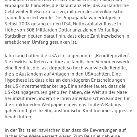
Propaganda handelte, die darauf abzielte, das ausländische
Geld weiter fließen zu lassen, mit dem der amerikanische
Traum finanziert wurde. Die Propaganda war erfolgreich.
Selbst 2008 gelang es den USA, Nettokapitalzuflüsse in
Höhe von 808 Milliarden Dollar anzuziehen. Vorläufige
Statistiken deuten darauf hin, dass diese Zahl inzwischen in
erheblichem Umfang gesunken ist.
Jahrelang hatten die USA ein so genanntes „Renditeprivileg“.
Sie erwirtschafteten auf ihre ausländischen Vermögenswerte
eine Rendite, die fast doppelt so hoch war wie die Rendite,
die sie Ausländern auf Anlagen in den USA zahlten. Eine
Hypothese ist, dass dies an den klügeren Entscheidungen
der US-Investmentbanker lag. Eine andere lautet, dass die
US-Ratingagenturen geholfen haben, die Welt an der Nase
herumzuführen, indem sie ihren amerikanischen Kunden für
die strukturierten Wertpapiere meistens Triple-A-Ratings
gaben und gleichzeitig ausländische Kreditnehmer aggressiv
herabstuften.
In der Tat ist es inzwischen klar, dass die Bewertungen auf
lächerliche Weise verzerrt waren. Zum Beispiel gab eine