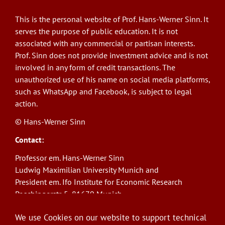
This is the personal website of Prof. Hans-Werner Sinn. It
serves the purpose of public education. It is not
associated with any commercial or partisan interests.
Prof. Sinn does not provide investment advice and is not
involved in any form of credit transactions. The
unauthorized use of his name on social media platforms,
such as WhatsApp and Facebook, is subject to legal
action.
© Hans-Werner Sinn
Contact:
Professor em. Hans-Werner Sinn
Ludwig Maximilian University Munich and
President em. Ifo Institute for Economic Research
Poschingerstr. 5, 81679 Munich
Phone: +49(0)89/9224-1276
We use Cookies on our website to support technical
E-Mail:
sinn@ifo.de