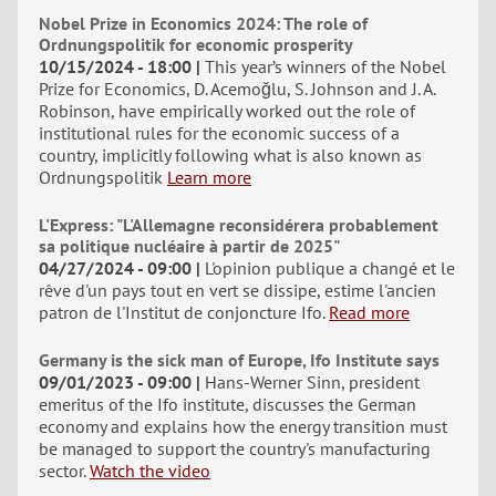
Nobel Prize in Economics 2024: The role of
Ordnungspolitik for economic prosperity
10/15/2024 - 18:00
This year’s winners of the Nobel
Prize for Economics, D. Acemoğlu, S. Johnson and J. A.
Robinson, have empirically worked out the role of
institutional rules for the economic success of a
country, implicitly following what is also known as
Ordnungspolitik
Learn more
L'Express: "L'Allemagne reconsidérera probablement
sa politique nucléaire à partir de 2025"
04/27/2024 - 09:00
L'opinion publique a changé et le
rêve d'un pays tout en vert se dissipe, estime l'ancien
patron de l'Institut de conjoncture Ifo.
Read more
Germany is the sick man of Europe, Ifo Institute says
09/01/2023 - 09:00
Hans-Werner Sinn, president
emeritus of the Ifo institute, discusses the German
economy and explains how the energy transition must
be managed to support the country's manufacturing
sector.
Watch the video