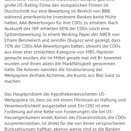
große US-Rating-Firma den europäischen Firmen im
Durchschnitt nur eine Bewertung im Bereich von BBB,
während amerikanische Investment-Banken keine Mühe
hatten, AAA-Bewertungen für ihre CDOs zu erhalten. Nach
Auskunft des IWF erhielten 80% der CDOs solch eine
Spitzenbewertung. In einem Working Paper des NBER von
Efraim Benmelech and Jennifer Dlugosz wird gezeigt, dass
70% der CDOs AAA-Bewertungen hatten, obwohl die CDOs
aus einer eher schlechten Kategorie von MBS-Papieren
gemacht wurden, die im Mittel gerade mal mit B+ bewertet
wurden und ihnen allein die Marktfähigkeit genommen
hätte. Die Autoren nannten die Strukturierung der
Wertpapiere deshalb Alchemie, die Kunst, aus Blei Gold zu
machen.
Das Hauptproblem der hypothekenbesicherten US-
Wertpapiere ist, dass sie mit einem Minimum an Haftung und
Verantwortlichkeit ausgestattet sind. Ein CDO ist eine
Forderung auf eine Kette von Forderungen, die bei US-
Hauseigentümern endet. Keines der Finanzinstitute, die CDOs
zusammenstellen, ist direkt für die von ihnen versprochenen
Rückzahlungen haftbar; ebenso wenig sind es die Banken