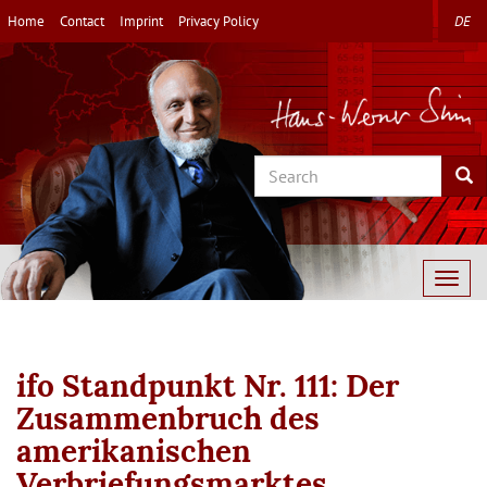
Skip
Home
Contact
Imprint
Privacy Policy
DE
to
main
content
Search
Sea
Togg
navig
ifo Standpunkt Nr. 111: Der
Zusammenbruch des
amerikanischen
Verbriefungsmarktes