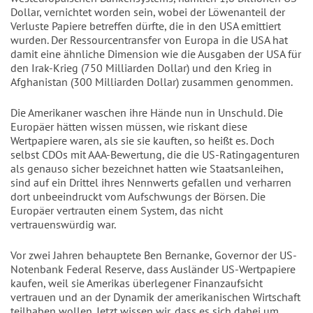
Dollar, vernichtet worden sein, wobei der Löwenanteil der
Verluste Papiere betreffen dürfte, die in den USA emittiert
wurden. Der Ressourcentransfer von Europa in die USA hat
damit eine ähnliche Dimension wie die Ausgaben der USA für
den Irak-Krieg (750 Milliarden Dollar) und den Krieg in
Afghanistan (300 Milliarden Dollar) zusammen genommen.
Die Amerikaner waschen ihre Hände nun in Unschuld. Die
Europäer hätten wissen müssen, wie riskant diese
Wertpapiere waren, als sie sie kauften, so heißt es. Doch
selbst CDOs mit AAA-Bewertung, die die US-Ratingagenturen
als genauso sicher bezeichnet hatten wie Staatsanleihen,
sind auf ein Drittel ihres Nennwerts gefallen und verharren
dort unbeeindruckt vom Aufschwungs der Börsen. Die
Europäer vertrauten einem System, das nicht
vertrauenswürdig war.
Vor zwei Jahren behauptete Ben Bernanke, Governor der US-
Notenbank Federal Reserve, dass Ausländer US-Wertpapiere
kaufen, weil sie Amerikas überlegener Finanzaufsicht
vertrauen und an der Dynamik der amerikanischen Wirtschaft
teilhaben wollen. Jetzt wissen wir, dass es sich dabei um