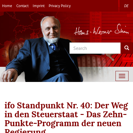
Skip
Home
Contact
Imprint
Privacy Policy
DE
to
main
content
Search
Sea
Togg
navig
ifo Standpunkt Nr. 40: Der Weg
in den Steuerstaat - Das Zehn-
Punkte-Programm der neuen
Regierung