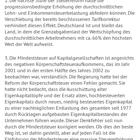
2. Die nächste Stufe der Steuerreform hätte die
progressionsbedingte Erhöhung der durchschnittlichen
Lohn- und Einkommensteuerbelastung abfedern können. Die
Verschiebung der bereits beschlossenen Tarifkorrektur
verhindert diesen Effekt. Deutschland ist und bleibt das
Land, in dem die Grenzabgabenlast der Wertschöpfung des
durchschnittlichen Arbeitnehmers mit ca. 66% den höchsten
Wert der Welt aufweist.
3. Die Mindeststeuer auf Kapitalgesellschaften ist angesichts
des negativen Körperschaftsteueraufkommens, das im Jahr
2001 und in der ersten Hälfte des Jahres 2002 zu
beobachten war, verständlich. Die Regierung hatte bei der
Reform der Körperschaftsteuer einen Fehler gemacht. Sie
hatte nicht bedacht, dass die Ausschüttung alter
Eigenkapitaltöpfe und der Ersatz alten, hochbesteuerten
Eigenkapitals durch neues, niedrig besteuertes Eigenkapital
zu einer nachträglichen Entlastung des gesamten seit 1977
durch Rücklagen aufgebauten Eigenkapitalbestandes der
Unternehmen führen würde. Dieser Denkfehler soll nun
durch die Mindeststeuer korrigiert werden. Ob dies der beste
Weg ist, sei dahin gestellt, aber auf jeden Fall ist die
Einführung der Mindeststeuer eine massive Steuererhöhung.