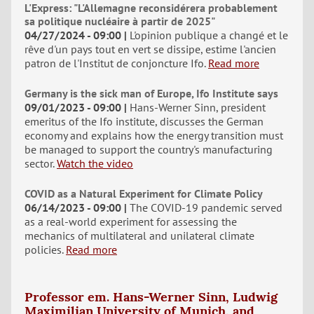
L'Express: "L'Allemagne reconsidérera probablement
sa politique nucléaire à partir de 2025"
04/27/2024 - 09:00
L'opinion publique a changé et le
rêve d'un pays tout en vert se dissipe, estime l'ancien
patron de l'Institut de conjoncture Ifo.
Read more
Germany is the sick man of Europe, Ifo Institute says
09/01/2023 - 09:00
Hans-Werner Sinn, president
emeritus of the Ifo institute, discusses the German
economy and explains how the energy transition must
be managed to support the country's manufacturing
sector.
Watch the video
COVID as a Natural Experiment for Climate Policy
06/14/2023 - 09:00
The COVID-19 pandemic served
as a real-world experiment for assessing the
mechanics of multilateral and unilateral climate
policies.
Read more
Professor em. Hans-Werner Sinn, Ludwig
Maximilian University of Munich, and