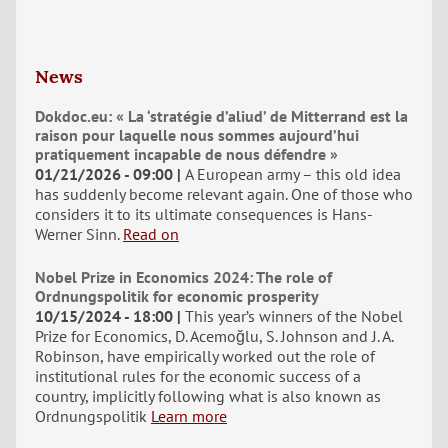
News
Dokdoc.eu: « La ‘stratégie d’aliud’ de Mitterrand est la
raison pour laquelle nous sommes aujourd’hui
pratiquement incapable de nous défendre »
01/21/2026 - 09:00
A European army – this old idea
has suddenly become relevant again. One of those who
considers it to its ultimate consequences is Hans-
Werner Sinn.
Read on
Nobel Prize in Economics 2024: The role of
Ordnungspolitik for economic prosperity
10/15/2024 - 18:00
This year’s winners of the Nobel
Prize for Economics, D. Acemoğlu, S. Johnson and J. A.
Robinson, have empirically worked out the role of
institutional rules for the economic success of a
country, implicitly following what is also known as
Ordnungspolitik
Learn more