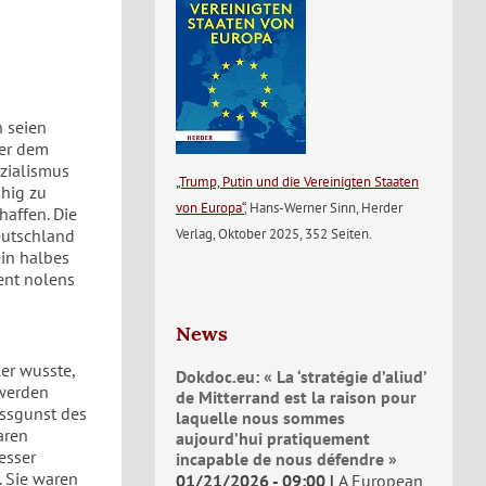
n seien
ter dem
ozialismus
„Trump, Putin und die Vereinigten Staaten
ähig zu
von Europa“
, Hans-Werner Sinn, Herder
haffen. Die
Verlag, Oktober 2025, 352 Seiten.
eutschland
ein halbes
ent nolens
News
ler wusste,
Dokdoc.eu: « La ‘stratégie d’aliud’
 werden
de Mitterrand est la raison pour
issgunst des
laquelle nous sommes
aren
aujourd’hui pratiquement
esser
incapable de nous défendre »
. Sie waren
01/21/2026 - 09:00
A European