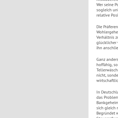
Wer seine P
sogleich un
relative Pos
Die Präfere
Wohlergehen 
Verhältnis 
glücklicher
ihn anschli
Ganz anders 
hoffähig, s
Tellerwäsch
nicht, sonde
wirtschaftl
In Deutschl
das Problem
Bankgeheim
sich gleich
Begründet w