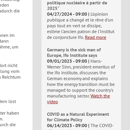
politique nucléaire à partir de
erden
2025"
adurch die
04/27/2024 - 09:00
L'opinion
publique a changé et le rêve d'un
pays tout en vert se dissipe,
estime l'ancien patron de l'Institut
ihnen im
de conjoncture Ifo.
Read more
 dann
nähme, um
Germany is the sick man of
Europe, Ifo Institute says
09/01/2023 - 09:00
Hans-
ort nicht
Werner Sinn, president emeritus of
ellung vom
the Ifo institute, discusses the
n Reichtum
German economy and explains
how the energy transition must be
managed to support the country's
manufacturing sector.
Watch the
ern löst
video
ter haben
COVID as a Natural Experiment
n.
for Climate Policy
urch die
06/14/2023 - 09:00
The COVID-