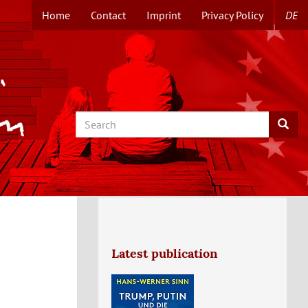
Home
Contact
Imprint
Privacy Policy
DE
TOPMENUE
EN
Search
Searc
Latest publication