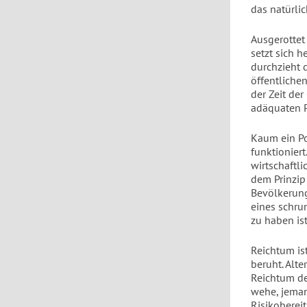
das natürli
Ausgerottet
setzt sich h
durchzieht 
öffentliche
der Zeit de
adäquaten P
Kaum ein Po
funktionier
wirtschaftli
dem Prinzip
Bevölkerung
eines schru
zu haben is
Reichtum ist
beruht. Alt
Reichtum der
wehe, jeman
Risikoberei