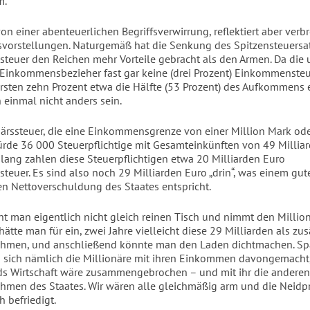
m.
on einer abenteuerlichen Begriffsverwirrung, reflektiert aber verbr
svorstellungen. Naturgemäß hat die Senkung des Spitzensteuersat
euer den Reichen mehr Vorteile gebracht als den Armen. Da die 
 Einkommensbezieher fast gar keine (drei Prozent) Einkommenste
rsten zehn Prozent etwa die Hälfte (53 Prozent) des Aufkommens 
 einmal nicht anders sein.
närssteuer, die eine Einkommensgrenze von einer Million Mark od
ürde 36 000 Steuerpflichtige mit Gesamteinkünften von 49 Millia
islang zahlen diese Steuerpflichtigen etwa 20 Milliarden Euro
euer. Es sind also noch 29 Milliarden Euro „drin“, was einem gute
hen Nettoverschuldung des Staates entspricht.
 man eigentlich nicht gleich reinen Tisch und nimmt den Million
tte man für ein, zwei Jahre vielleicht diese 29 Milliarden als zus
ahmen, und anschließend könnte man den Laden dichtmachen. Sp
 sich nämlich die Millionäre mit ihren Einkommen davongemacht
s Wirtschaft wäre zusammengebrochen – und mit ihr die anderen
hmen des Staates. Wir wären alle gleichmäßig arm und die Neidp
 befriedigt.