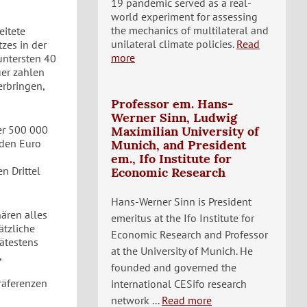
19 pandemic served as a real-
world experiment for assessing
the mechanics of multilateral and
eitete
unilateral climate policies.
Read
zes in der
more
untersten 40
uer zahlen
erbringen,
Professor em. Hans-
Werner Sinn, Ludwig
er 500 000
Maximilian University of
rden Euro
Munich, and President
em., Ifo Institute for
n Drittel
Economic Research
Hans-Werner Sinn is President
ären alles
emeritus at the Ifo Institute for
ätzliche
Economic Research and Professor
ätestens
at the University of Munich. He
,
founded and governed the
räferenzen
international CESifo research
network ...
Read more