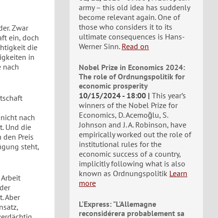
army – this old idea has suddenly
become relevant again. One of
those who considers it to its
der. Zwar
ultimate consequences is Hans-
ft ein, doch
Werner Sinn.
Read on
tigkeit die
igkeiten in
e nach
Nobel Prize in Economics 2024:
The role of Ordnungspolitik for
economic prosperity
10/15/2024 - 18:00
This year’s
tschaft
winners of the Nobel Prize for
Economics, D. Acemoğlu, S.
 nicht nach
Johnson and J. A. Robinson, have
t. Und die
empirically worked out the role of
 den Preis
institutional rules for the
ügung steht,
economic success of a country,
implicitly following what is also
known as Ordnungspolitik
Learn
 Arbeit
more
 der
t. Aber
L'Express: "L'Allemagne
nsatz,
reconsidérera probablement sa
erdächtig.