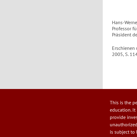
Hans-Werne
Professor f
Präsident de
Erschienen 
2005, S. 114
This is the p
User
education. It
account
provide inves
menu
unauthorized
is subject to 