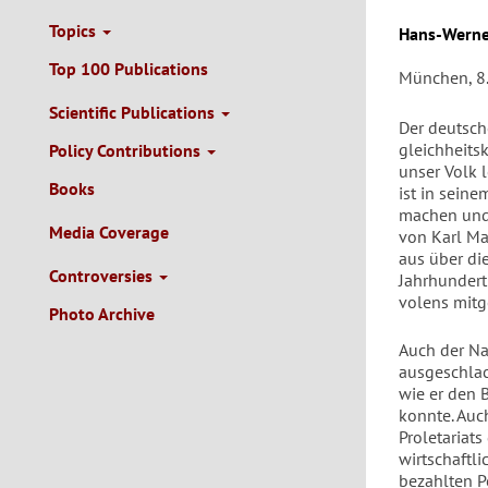
Topics
Autor/en
Hans-Werne
Top 100 Publications
München, 8
Scientific Publications
Der deutsch
gleichheits
Policy Contributions
unser Volk 
Books
ist in seine
machen und 
Media Coverage
von Karl Ma
aus über di
Controversies
Jahrhundert
volens mitg
Photo Archive
Auch der Na
ausgeschlac
wie er den 
konnte. Auc
Proletariat
wirtschaftl
bezahlten P