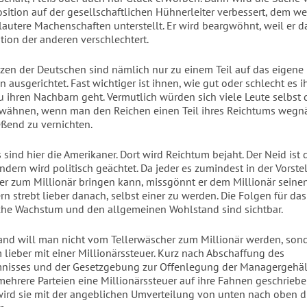
osition auf der gesellschaftlichen Hühnerleiter verbessert, dem w
lautere Machenschaften unterstellt. Er wird beargwöhnt, weil er d
ition der anderen verschlechtert.
nzen der Deutschen sind nämlich nur zu einem Teil auf das eigene
ausgerichtet. Fast wichtiger ist ihnen, wie gut oder schlecht es 
zu ihren Nachbarn geht. Vermutlich würden sich viele Leute selbst
 wähnen, wenn man den Reichen einen Teil ihres Reichtums weg
eßend zu vernichten.
sind hier die Amerikaner. Dort wird Reichtum bejaht. Der Neid ist d
ondern wird politisch geächtet. Da jeder es zumindest in der Vorst
er zum Millionär bringen kann, missgönnt er dem Millionär seine
rn strebt lieber danach, selbst einer zu werden. Die Folgen für das
iche Wachstum und den allgemeinen Wohlstand sind sichtbar.
and will man nicht vom Tellerwäscher zum Millionär werden, sond
 lieber mit einer Millionärssteuer. Kurz nach Abschaffung des
nisses und der Gesetzgebung zur Offenlegung der Managergehäl
 mehrere Parteien eine Millionärssteuer auf ihre Fahnen geschriebe
ird sie mit der angeblichen Umverteilung von unten nach oben d