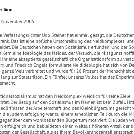
r Sinn
. November 2005
e Verfassungsrichter Udo Steiner hat einmal gesagt, die Deutsche
krank. Das ist eine höfliche Umschreibung des Neidkomplexes, un
leidet. Die Deutschen haben den Sozialismus erfunden. Und der S
m Kern eine Ideologie des Neides, der Versuch, die Missgunst hoff
ihr eine akzeptierte gesellschaftliche Organisationsform zu versc
rx und Friedrich Engels formulierte Neidideologie hat sich von D
e ganze Welt verbreitet und wurde für 28 Prozent der Menschheit 
 lang zur Staatsräson. Ein Fünftel unseres Volkes hat das Experim
emacht.
tionalsozialismus hat den Neidkomplex weidlich für seine Ziele
htet. Der Bezug auf den Sozialismus im Namen ist kein Zufall. Hit
Bedürfnissen der Arbeiterschaft und des Kleinbürgertums gerecht
h die Judenverfolgung war zu einem erheblichen Teil durch die M
s gegenüber dem wohlhabenden Bürgertum motiviert. Die Juden w
ich erfolgreich und bekleideten einen weitaus höheren Anteil der b
osten der Gesellschaft, als es ihrem Bevölkerungsanteil entsprach