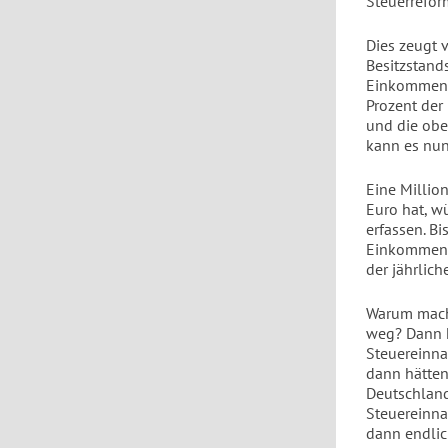
Steuerrefor
Dies zeugt v
Besitzstand
Einkommenst
Prozent der
und die obe
kann es nun
Eine Millio
Euro hat, w
erfassen. B
Einkommenst
der jährlic
Warum macht
weg? Dann hä
Steuereinn
dann hätten
Deutschland
Steuereinna
dann endlich