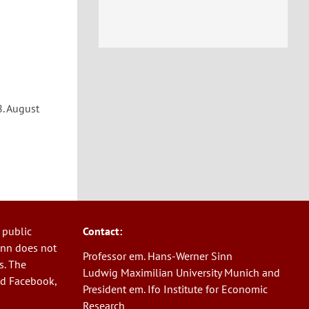
18. August
 public
Contact:
Sinn does not
Professor em. Hans-Werner Sinn
s. The
Ludwig Maximilian University Munich and
nd Facebook,
President em. Ifo Institute for Economic
Research