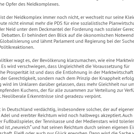
che Opfer des Neidkomplexes.
 ist der Neidkomplex immer noch nicht, er wechselt nur seine Klei
eute nicht einmal mehr die PDS für eine sozialistische Planwirtscha
der Neid unter dem Deckmantel der Forderung nach sozialer Gerech
n Debatten. Er behindert den Blick auf die ökonomischen Notwend
r Globalisierung und lähmt Parlament und Regierung bei der Such
olitikreaktionen.
litiker wagt es, der Bevölkerung klarzumachen, wie eine Marktwir
t. Es wird verschwiegen, dass Ungleichheit die Voraussetzung für
che Prosperität ist und dass die Entlohnung in der Marktwirtschaft
 der Gerechtigkeit, sondern nach dem Prinzip der Knappheit erfolg
 wird im Unklaren darüber gelassen, dass mehr Gleichheit nur um
mpfenden Kuchens, der für alle zusammen zur Verteilung zur Verf
t. Neoliberale Erkenntnisse sind geradezu verpönt.
 in Deutschland verdächtig, insbesondere solcher, der auf eigener
er Adel und ererbter Reichtum wird noch halbwegs akzeptiert. Auch
 Fußballspieler, der Tennisasse und der Medienstars wird tolerier
d ist „neureich“ und hat seinen Reichtum durch seinen eigenen Ei
tschaft, Fleiß oder auch nur Glück erworben. Dann wird die Sache v