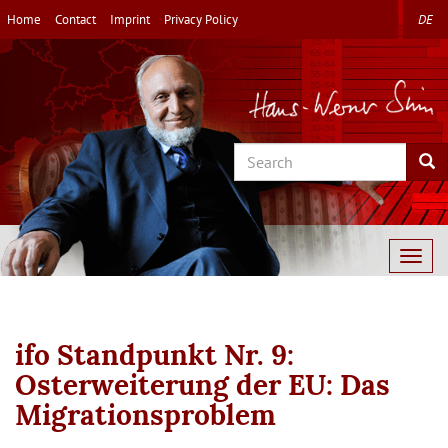
Skip
Home
Contact
Imprint
Privacy Policy
DE
to
main
content
Search
Sea
Togg
navig
ifo Standpunkt Nr. 9:
Osterweiterung der EU: Das
Migrationsproblem