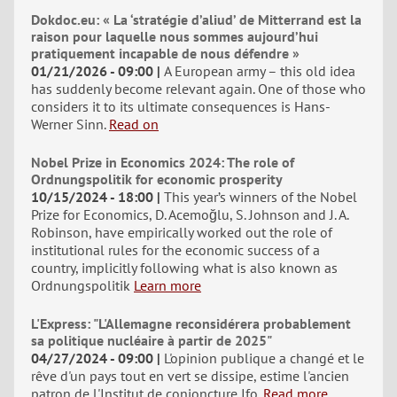
Dokdoc.eu: « La ‘stratégie d’aliud’ de Mitterrand est la
raison pour laquelle nous sommes aujourd’hui
pratiquement incapable de nous défendre »
01/21/2026 - 09:00
A European army – this old idea
has suddenly become relevant again. One of those who
considers it to its ultimate consequences is Hans-
Werner Sinn.
Read on
Nobel Prize in Economics 2024: The role of
Ordnungspolitik for economic prosperity
10/15/2024 - 18:00
This year’s winners of the Nobel
Prize for Economics, D. Acemoğlu, S. Johnson and J. A.
Robinson, have empirically worked out the role of
institutional rules for the economic success of a
country, implicitly following what is also known as
Ordnungspolitik
Learn more
L'Express: "L'Allemagne reconsidérera probablement
sa politique nucléaire à partir de 2025"
04/27/2024 - 09:00
L'opinion publique a changé et le
rêve d'un pays tout en vert se dissipe, estime l'ancien
patron de l'Institut de conjoncture Ifo.
Read more