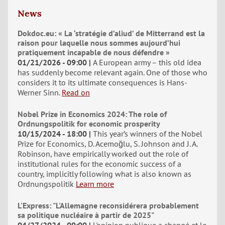
News
Dokdoc.eu: « La ‘stratégie d’aliud’ de Mitterrand est la
raison pour laquelle nous sommes aujourd’hui
pratiquement incapable de nous défendre »
01/21/2026 - 09:00
A European army – this old idea
has suddenly become relevant again. One of those who
considers it to its ultimate consequences is Hans-
Werner Sinn.
Read on
Nobel Prize in Economics 2024: The role of
Ordnungspolitik for economic prosperity
10/15/2024 - 18:00
This year’s winners of the Nobel
Prize for Economics, D. Acemoğlu, S. Johnson and J. A.
Robinson, have empirically worked out the role of
institutional rules for the economic success of a
country, implicitly following what is also known as
Ordnungspolitik
Learn more
L'Express: "L'Allemagne reconsidérera probablement
sa politique nucléaire à partir de 2025"