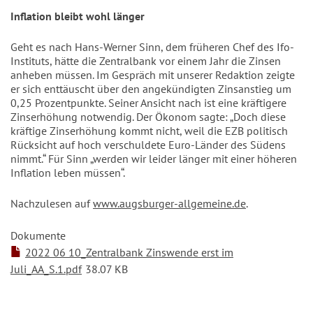
Inflation bleibt wohl länger
Geht es nach Hans-Werner Sinn, dem früheren Chef des Ifo-
Instituts, hätte die Zentralbank vor einem Jahr die Zinsen
anheben müssen. Im Gespräch mit unserer Redaktion zeigte
er sich enttäuscht über den angekündigten Zinsanstieg um
0,25 Prozentpunkte. Seiner Ansicht nach ist eine kräftigere
Zinserhöhung notwendig. Der Ökonom sagte: „Doch diese
kräftige Zinserhöhung kommt nicht, weil die EZB politisch
Rücksicht auf hoch verschuldete Euro-Länder des Südens
nimmt.“ Für Sinn „werden wir leider länger mit einer höheren
Inflation leben müssen“.
Nachzulesen auf
www.augsburger-allgemeine.de
.
Dokumente
2022 06 10_Zentralbank Zinswende erst im
Juli_AA_S.1.pdf
38.07 KB