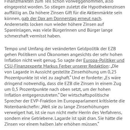
Finanzmärkten zum Teil schon vorweggenommen, also
eingepreist worden. So stiegen zuletzt die Hypothekenzinsen
auffällig an. Da höhere Zinsen Gift für die Aktienmärkte sein
können,
gab der Dax am Donnerstag erneut nach
.
Andererseits locken nun wieder höhere Zinsen auf
Spareinlagen, was viele Bürgerinnen und Bürger lange
schmerzhaft vermisst haben.
Tempo und Umfang der veränderten Geldpolitik der EZB
gehen Politikern und Ökonomen angesichts der sehr hohen
Inflation nicht weit genug. So sagte der
Europa-Politiker und
CSU-Finanzexperte Markus Ferber unserer Redaktion
: „Die
von Lagarde in Aussicht gestellte Zinserhöhung um 0,25
Prozentpunkte ist viel zu zaghaft.“ Und er forderte: „Es wäre
dringend notwendig, dass die EZB die Zinsen in einem Zug
um 0,5 Prozentpunkte nach oben setzt, um der hohen
Inflation entgegenzutreten.“ Der wirtschaftspolitische
Sprecher der EVP-Fraktion im Europaparlament kritisierte die
Notenbankchefin: „Weil sie zu lange Zinserhöhungen
verweigert hat, ist sie nun nicht mehr Herrin des Verfahrens,
sondern eine Getriebene. Lagarde ist spät dran. Sie hätte die
Zinsen vor einem halben Jahr erhöhen müssen.“