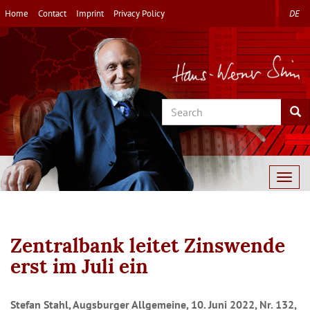
Skip
Home
Contact
Imprint
Privacy Policy
DE
to
main
content
Search
Sea
Togg
navig
Zentralbank leitet Zinswende
erst im Juli ein
Stefan Stahl, Augsburger Allgemeine, 10. Juni 2022, Nr. 132,