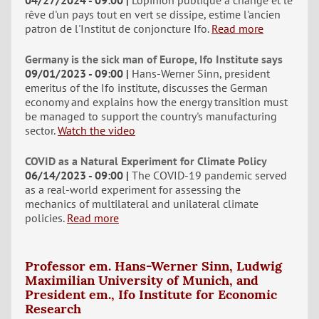
04/27/2024 - 09:00
L'opinion publique a changé et le
rêve d'un pays tout en vert se dissipe, estime l'ancien
patron de l'Institut de conjoncture Ifo.
Read more
Germany is the sick man of Europe, Ifo Institute says
09/01/2023 - 09:00
Hans-Werner Sinn, president
emeritus of the Ifo institute, discusses the German
economy and explains how the energy transition must
be managed to support the country's manufacturing
sector.
Watch the video
COVID as a Natural Experiment for Climate Policy
06/14/2023 - 09:00
The COVID-19 pandemic served
as a real-world experiment for assessing the
mechanics of multilateral and unilateral climate
policies.
Read more
Professor em. Hans-Werner Sinn, Ludwig
Maximilian University of Munich, and
President em., Ifo Institute for Economic
Research