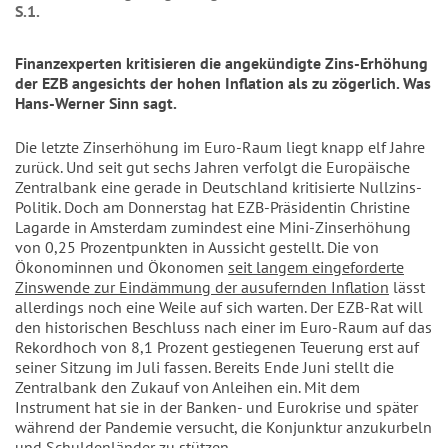
S.1.
Finanzexperten kritisieren die angekündigte Zins-Erhöhung
der EZB angesichts der hohen Inflation als zu zögerlich. Was
Hans-Werner Sinn sagt.
Die letzte Zinserhöhung im Euro-Raum liegt knapp elf Jahre
zurück. Und seit gut sechs Jahren verfolgt die Europäische
Zentralbank eine gerade in Deutschland kritisierte Nullzins-
Politik. Doch am Donnerstag hat EZB-Präsidentin Christine
Lagarde in Amsterdam zumindest eine Mini-Zinserhöhung
von 0,25 Prozentpunkten in Aussicht gestellt. Die von
Ökonominnen und Ökonomen
seit langem eingeforderte
Zinswende zur Eindämmung der ausufernden Inflation
lässt
allerdings noch eine Weile auf sich warten. Der EZB-Rat will
den historischen Beschluss nach einer im Euro-Raum auf das
Rekordhoch von 8,1 Prozent gestiegenen Teuerung erst auf
seiner Sitzung im Juli fassen. Bereits Ende Juni stellt die
Zentralbank den Zukauf von Anleihen ein. Mit dem
Instrument hat sie in der Banken- und Eurokrise und später
während der Pandemie versucht, die Konjunktur anzukurbeln
und Schuldenländer zu stützen.