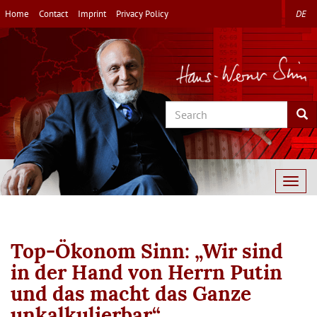
Skip
Home
Contact
Imprint
Privacy Policy
DE
to
main
content
Search
Sea
Togg
navig
Top-Ökonom Sinn: „Wir sind
in der Hand von Herrn Putin
und das macht das Ganze
unkalkulierbar“