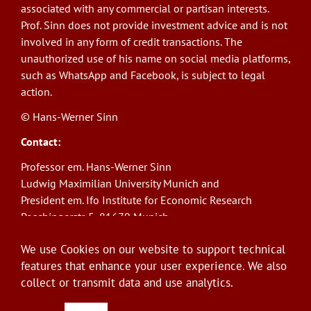
associated with any commercial or partisan interests.
Prof. Sinn does not provide investment advice and is not
involved in any form of credit transactions. The
unauthorized use of his name on social media platforms,
such as WhatsApp and Facebook, is subject to legal
action.
© Hans-Werner Sinn
Contact:
Professor em. Hans-Werner Sinn
Ludwig Maximilian University Munich and
President em. Ifo Institute for Economic Research
Poschingerstr. 5, 81679 Munich
Phone: +49(0)89/9224-1276
We use Cookies on our website to support technical
E-Mail:
sinn@ifo.de
features that enhance your user experience. We also
collect or transmit data and use analytics.
Log in
User
account