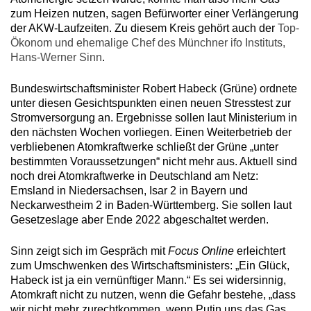
zum Heizen nutzen, sagen Befürworter einer Verlängerung
der AKW-Laufzeiten. Zu diesem Kreis gehört auch der
Top-
Ökonom und ehemalige Chef des Münchner ifo Instituts,
Hans-Werner Sinn
.
Bundeswirtschaftsminister Robert Habeck (Grüne) ordnete
unter diesen Gesichtspunkten einen neuen Stresstest zur
Stromversorgung an. Ergebnisse sollen laut Ministerium in
den nächsten Wochen vorliegen. Einen Weiterbetrieb der
verbliebenen Atomkraftwerke schließt der Grüne „unter
bestimmten Voraussetzungen“ nicht mehr aus. Aktuell sind
noch drei Atomkraftwerke in Deutschland am Netz:
Emsland in Niedersachsen, Isar 2 in Bayern und
Neckarwestheim 2 in Baden-Württemberg. Sie sollen laut
Gesetzeslage aber Ende 2022 abgeschaltet werden.
Sinn zeigt sich im Gespräch mit
Focus Online
erleichtert
zum Umschwenken des Wirtschaftsministers: „Ein Glück,
Habeck ist ja ein vernünftiger Mann.“ Es sei
widersinnig,
Atomkraft nicht zu nutzen, wenn die Gefahr bestehe, „dass
wir nicht mehr zurechtkommen, wenn Putin uns das Gas