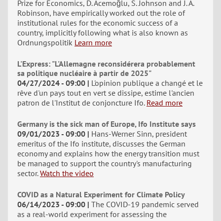
Prize for Economics, D. Acemoğlu, S. Johnson and J. A.
Robinson, have empirically worked out the role of
institutional rules for the economic success of a
country, implicitly following what is also known as
Ordnungspolitik
Learn more
L'Express: "L'Allemagne reconsidérera probablement
sa politique nucléaire à partir de 2025"
04/27/2024 - 09:00
L'opinion publique a changé et le
rêve d'un pays tout en vert se dissipe, estime l'ancien
patron de l'Institut de conjoncture Ifo.
Read more
Germany is the sick man of Europe, Ifo Institute says
09/01/2023 - 09:00
Hans-Werner Sinn, president
emeritus of the Ifo institute, discusses the German
economy and explains how the energy transition must
be managed to support the country's manufacturing
sector.
Watch the video
COVID as a Natural Experiment for Climate Policy
06/14/2023 - 09:00
The COVID-19 pandemic served
as a real-world experiment for assessing the