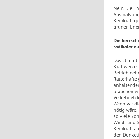
Nein. Die E
Ausmaß ang
Kernkraft ge
grünen Ener
Die herrsch
radikaler a
Das stimmt 
Kraftwerke 
Betrieb neh
flatterhaft
anhaltenden
brauchen wi
Verkehr ele
Wenn wir di
nötig wäre,
so viele ko
Wind- und S
Kernkraft a
den Dunkelf