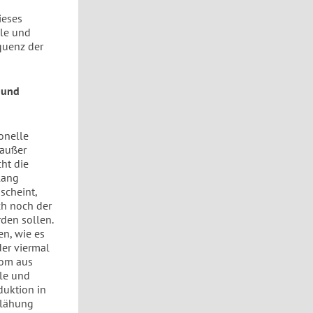
ieses
le
und
equenz der
 und
onelle
 außer
ht die
lang
scheint,
ch noch der
den sollen.
en, wie es
der viermal
rom aus
hle und
duktion in
blähung