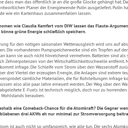
ne dass man das öffentlich je an die große Glocke gehängt hat. D
antwortlichen Planer der Energiewende Putin ausgeliefert. Putin ha
e wie ein Kartenhaus zusammenfallen lassen.
nomen wie Claudia Kemfert vom DIW lassen das Flaute-Argument
 könne grüne Energie schließlich speichern.
rung für den nötigen saisonalen Wetterausgleich wird uns auf abs
gen. Die vorhandenen Pumpspeicherwerke sind ein Tropfen auf de
an kann sie auch nicht hinreichend vermehren. Batterien sind als 
ch Zehnerpotenzen von der Wirtschaftlichkeitsschwelle entfernt. 
 kommt infrage. Die Schleife vom Strom über den Wasserstoff zur
ber drei Viertel der erzeugten Energie, die Anlagen sind extrem te
 versprödet sämtliche Materialien, die für Rohrleitungen infrage 
üssen also alle paar Jahre erneuert werden. Der Weg über den Was
abgeleitete E-Fuels ist technisch möglich, doch nur zu horrenden 
 Wohlstands berauben.
eshalb eine Comeback-Chance für die Atomkraft? Die Gegner wen
rbliebenen drei AKWs eh nur minimal zur Stromversorgung beitr
trom ist auch nicht so umfangreich, wie alle tun. Die sechs Atomkr