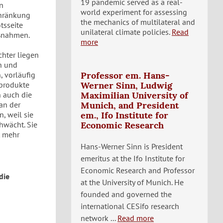
19 pandemic served as a real-
en
world experiment for assessing
chränkung
the mechanics of multilateral and
tsseite
unilateral climate policies.
Read
ßnahmen.
more
chter liegen
n und
 vorläufig
Professor em. Hans-
rprodukte
Werner Sinn, Ludwig
 auch die
Maximilian University of
an der
Munich, and President
n, weil sie
em., Ifo Institute for
hwächt. Sie
Economic Research
t mehr
Hans-Werner Sinn is President
emeritus at the Ifo Institute for
Economic Research and Professor
die
at the University of Munich. He
founded and governed the
international CESifo research
network ...
Read more