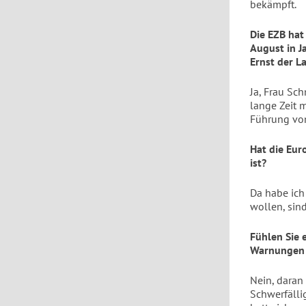
bekämpft.
Die EZB ha
August in J
Ernst der L
Ja, Frau Sc
lange Zeit 
Führung von
Hat die Eur
ist?
Da habe ich
wollen, sin
Fühlen Sie 
Warnungen v
Nein, daran
Schwerfälli