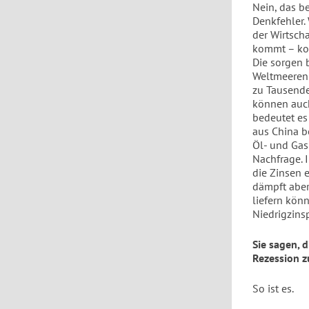
Nein, das be
Denkfehler. 
der Wirtsch
kommt – ko
Die sorgen 
Weltmeeren h
zu Tausende
können auch
bedeutet es
aus China b
Öl- und Gas
Nachfrage. I
die Zinsen 
dämpft aber 
liefern kön
Niedrigzinsp
Sie sagen, 
Rezession z
So ist es.