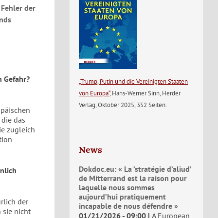
 Fehler der
ands
n Gefahr?
„Trump, Putin und die Vereinigten Staaten
von Europa“
, Hans-Werner Sinn, Herder
Verlag, Oktober 2025, 352 Seiten.
opäischen
 die das
ie zugleich
tion
News
Dokdoc.eu: « La ‘stratégie d’aliud’
nlich
de Mitterrand est la raison pour
laquelle nous sommes
aujourd’hui pratiquement
rlich der
incapable de nous défendre »
 sie nicht
01/21/2026 - 09:00
A European