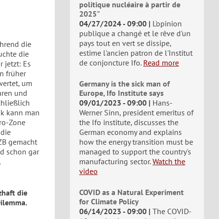
politique nucléaire à partir de
2025"
04/27/2024 - 09:00
L'opinion
publique a changé et le rêve d'un
pays tout en vert se dissipe,
ährend die
estime l'ancien patron de l'Institut
uchte die
de conjoncture Ifo.
Read more
 jetzt: Es
n früher
wertet, um
Germany is the sick man of
aren und
Europe, Ifo Institute says
hließlich
09/01/2023 - 09:00
Hans-
tik kann man
Werner Sinn, president emeritus of
uro-Zone
the Ifo institute, discusses the
 die
German economy and explains
EZB gemacht
how the energy transition must be
nd schon gar
managed to support the country's
,
manufacturing sector.
Watch the
video
COVID as a Natural Experiment
zhaft die
for Climate Policy
 Dilemma.
06/14/2023 - 09:00
The COVID-