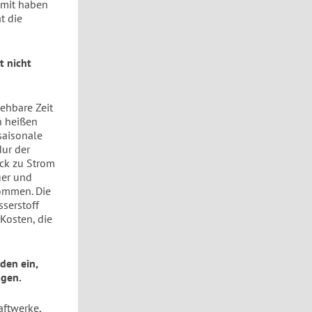
amit haben
t die
 nicht
ehbare Zeit
n heißen
saisonale
Nur der
ück zu Strom
uer und
kommen. Die
serstoff
Kosten, die
den ein,
agen.
aftwerke,