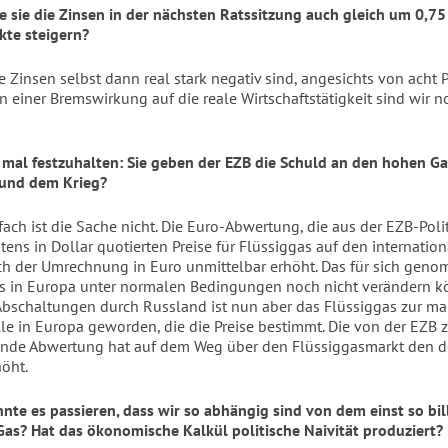
 sie die Zinsen in der nächsten Ratssitzung auch gleich um 0,75
te steigern?
e Zinsen selbst dann real stark negativ sind, angesichts von acht 
on einer Bremswirkung auf die reale Wirtschaftstätigkeit sind wir n
mal festzuhalten: Sie geben der EZB die Schuld an den hohen Ga
 und dem Krieg?
fach ist die Sache nicht. Die Euro-Abwertung, die aus der EZB-Polit
tens in Dollar quotierten Preise für Flüssiggas auf den internatio
h der Umrechnung in Euro unmittelbar erhöht. Das für sich geno
s in Europa unter normalen Bedingungen noch nicht verändern k
bschaltungen durch Russland ist nun aber das Flüssiggas zur ma
le in Europa geworden, die die Preise bestimmt. Die von der EZB 
ende Abwertung hat auf dem Weg über den Flüssiggasmarkt den 
höht.
nte es passieren, dass wir so abhängig sind von dem einst so bil
Gas? Hat das ökonomische Kalkül politische Naivität produziert?