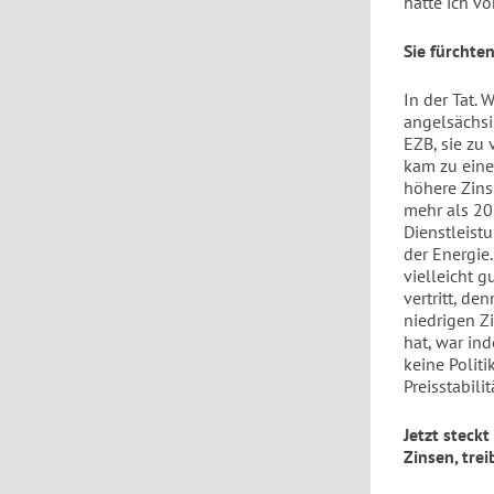
hatte ich vo
Sie fürchte
In der Tat. 
angelsächsi
EZB, sie zu 
kam zu eine
höhere Zins
mehr als 20
Dienstleist
der Energie.
vielleicht 
vertritt, d
niedrigen Z
hat, war in
keine Politi
Preisstabili
Jetzt steckt
Zinsen, tre