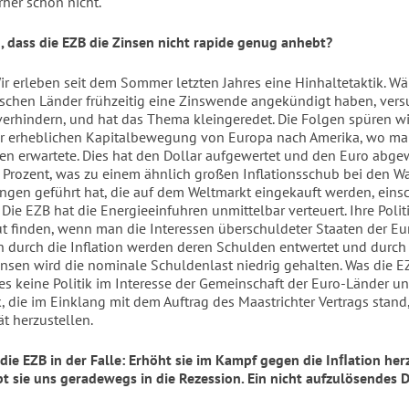
rher schon nicht.
n, dass die EZB die Zinsen nicht rapide genug anhebt?
Wir erleben seit dem Sommer letzten Jahres eine Hinhaltetaktik. W
schen Länder frühzeitig eine Zinswende angekündigt haben, vers
verhindern, und hat das Thema kleingeredet. Die Folgen spüren wir
r erheblichen Kapitalbewegung von Europa nach Amerika, wo ma
en erwartete. Dies hat den Dollar aufgewertet und den Euro abge
 Prozent, was zu einem ähnlich großen Inflationsschub bei den W
ungen geführt hat, die auf dem Weltmarkt eingekauft werden, einsc
 Die EZB hat die Energieeinfuhren unmittelbar verteuert. Ihre Poli
gut finden, wenn man die Interessen überschuldeter Staaten der E
enn durch die Inflation werden deren Schulden entwertet und durch
insen wird die nominale Schuldenlast niedrig gehalten. Was die 
des keine Politik im Interesse der Gemeinschaft der Euro-Länder u
k, die im Einklang mit dem Auftrag des Maastrichter Vertrags stand
tät herzustellen.
 die EZB in der Falle: Erhöht sie im Kampf gegen die Inﬂation her
ibt sie uns geradewegs in die Rezession. Ein nicht aufzulösendes