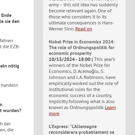
army – this old idea has suddenly
become relevant again. One of
n Ende
those who considers it to its
te sie den
ultimate consequences is Hans-
Werner Sinn.
Read on
efahren
Nobel Prize in Economics 2024:
t die EZB-
The role of Ordnungspolitik for
economic prosperity
10/15/2024 - 18:00
This year’s
winners of the Nobel Prize for
eln nötig
Economics, D. Acemoğlu, S.
Johnson and J. A. Robinson, have
empirically worked out the role of
g handeln
institutional rules for the
economic success of a country,
implicitly following what is also
en
known as Ordnungspolitik
Learn
rt wurden?
more
ch der
L'Express: "L'Allemagne
en, die
reconsidérera probablement sa