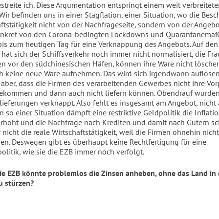
streite ich. Diese Argumentation entspringt einem weit verbreitet
Wir befinden uns in einer Stagflation, einer Situation, wo die Bes
aftstätigkeit nicht von der Nachfrageseite, sondern von der Angebo
nkret von den Corona-bedingten Lockdowns und Quarantänema
bis zum heutigen Tag für eine Ver
knappung des Angebots. Auf den
at sich der Schiffsverkehr noch immer nicht normalisiert, die Fra
n vor den südchinesischen Häfen, können ihre Ware nicht lösche
 keine neue Ware aufnehmen. Das wird sich irgendwann auflösen,
 aber, dass die Firmen des verarbeitenden Gewerbes nicht ihre Vo
ekommen und dann auch nicht liefern können. Obendrauf wurden
lieferungen verknappt. Also fehlt es insgesamt am Angebot, nicht 
n so einer Situation dämpft eine restriktive Geldpolitik die Inflatio
erhöht und die Nachfrage nach Krediten und damit nach Gütern sc
nicht die reale Wirtschaftstätigkeit, weil die Firmen ohnehin nich
nen. Deswegen gibt es überhaupt keine Rechtfertigung für eine
olitik, wie sie die EZB immer noch verfolgt.
die EZB könnte problemlos die Zinsen anheben, ohne das Land in 
u stürzen?