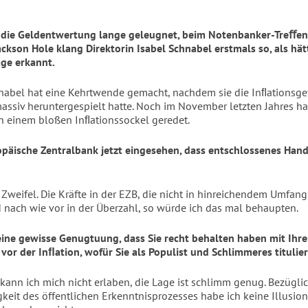
t die Geldentwertung lange geleugnet, beim Notenbanker-Treﬀe
ackson Hole klang Direktorin Isabel Schnabel erstmals so, als hät
age erkannt.
hnabel hat eine Kehrtwende gemacht, nachdem sie die Inﬂationsg
massiv heruntergespielt hatte. Noch im November letzten Jahres ha
 einem bloßen Inﬂationssockel geredet.
opäische Zentralbank jetzt eingesehen, dass entschlossenes Hand
 Zweifel. Die Kräfte in der EZB, die nicht in hinreichendem Umfan
d nach wie vor in der Überzahl, so würde ich das mal behaupten.
eine gewisse Genugtuung, dass Sie recht behalten haben mit Ihr
or der Inﬂation, wofür Sie als Populist und Schlimmeres titulie
 kann ich mich nicht erlaben, die Lage ist schlimm genug. Bezügli
gkeit des öffentlichen Erkenntnisprozesses habe ich keine Illusion