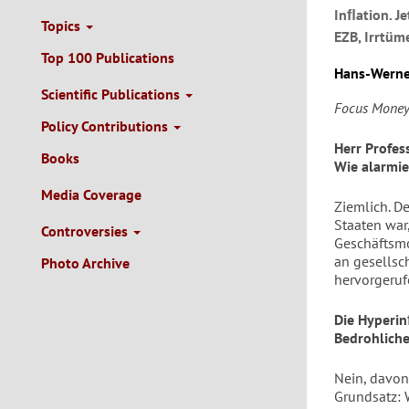
Inﬂation. J
Topics
EZB, Irrtüm
Top 100 Publications
Hans-Werne
Scientific Publications
Focus Mone
Policy Contributions
Herr Profes
Books
Wie alarmie
Media Coverage
Ziemlich. D
Staaten war,
Controversies
Geschäftsmo
an gesellsc
Photo Archive
hervorgeruf
Die Hyperin
Bedrohliche
Nein, davon 
Grundsatz: 