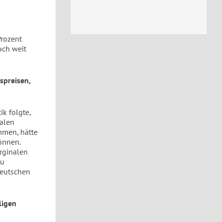
Prozent
och weit
spreisen,
ik folgte,
nalen
mmen, hätte
önnen.
rginalen
zu
deutschen
ligen