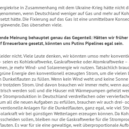
nergiekrise in Zusammenhang mit dem Ukraine-Krieg hätte nicht d
enommen, wenn Deutschland weniger auf Gas und mehr auf Koh
setzt hätte. Die Fixierung auf das Gas ist eine unmittelbare Kons
giewende. Das übersehen viele.
ende Meinung behauptet genau das Gegenteil: Hätten wir früher
uf Erneuerbare gesetzt, könnten uns Putins Pipelines egal sein.
leider nicht. Viele Leute denken, wir könnten umso mehr konventi
– seien es Kohlekraftwerke, Gaskraftwerke oder Atomkraftwerke –
men, je mehr Wind- und Solarenergie wir nutzen. Tatsächlich brauc
e grüne Energie den konventionell erzeugten Strom, um die vielen 
 Dunkelflauten zu füllen. Wenn kein Wind weht und keine Sonne 
r trotzdem Strom. Und davon brauchen wir immer mehr, wenn au
ktrisch werden soll und die Häuser mit Wärmepumpen geheizt wer
e Stromproduktion in Deutschland verdreifachen oder vervierfach
 um all die neuen Aufgaben zu erfüllen, brauchen wir auch drei- o
nventionelle Anlagen für die Dunkelflauten, ganz egal, wie viel St
olarkraft wir bei günstigen Wetterlagen erzeugen können. Da Ko
usscheiden sollen, bleiben nur die Gaskraftwerke für die Strompro
lauten. Es war für sie eine gewaltige, weit überproportionale Auf