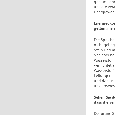
geplant, oh
uns die ver
Energiewend
Energieöko
gelten, man
Die Speiche
nicht gelin
Stein und m
Speicher no
Wasserstoff
vernichtet a
Wasserstoff
Leitungen m
und daraus 
uns unseres
Sehen Sie d
dass die ve
Der grüne S