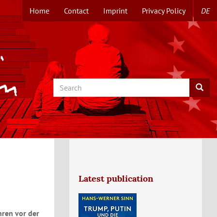
Home
Contact
Imprint
Privacy Policy
DE
TOPMENUE
EN
Search
Searc
Latest publication
hren vor der