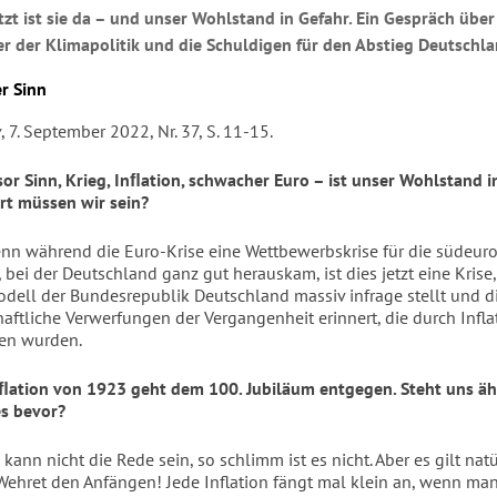
etzt ist sie da – und unser Wohlstand in Gefahr. Ein Gespräch über
er der Klimapolitik und die Schuldigen für den Abstieg Deutschl
r Sinn
y
, 7. September 2022, Nr. 37, S. 11-15.
sor Sinn, Krieg, Inﬂation, schwacher Euro – ist unser Wohlstand i
rt müssen wir sein?
enn während die Euro-Krise eine Wettbewerbskrise für die südeur
 bei der Deutschland ganz gut herauskam, ist dies jetzt eine Krise,
dell der Bundesrepublik Deutschland massiv infrage stellt und d
haftliche Verwerfungen der Vergangenheit erinnert, die durch Infla
en wurden.
ﬂation von 1923 geht dem 100. Jubiläum entgegen. Steht uns äh
s bevor?
kann nicht die Rede sein, so schlimm ist es nicht. Aber es gilt natü
Wehret den Anfängen! Jede Inflation fängt mal klein an, wenn man