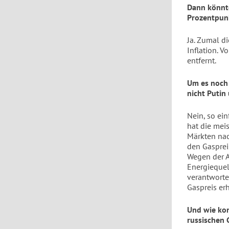
Dann könnte
Prozentpunk
J
a. Zumal di
Inflation. V
entfernt.
Um es noch 
nicht Putin
Nein, so ein
hat die meis
Märkten nac
den Gasprei
Wegen der A
Energiequel
verantwort
Gaspreis er
Und wie kon
russischen 