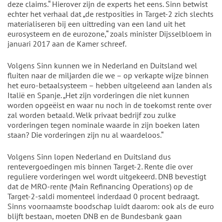
deze claims.“ Hierover zijn de experts het eens. Sinn betwist
echter het verhaal dat „de restposities in Target-2 zich slechts
materialiseren bij een uittreding van een land uit het
eurosysteem en de eurozone,“ zoals minister Dijsselbloem in
januari 2017 aan de Kamer schreef.
Volgens Sinn kunnen we in Nederland en Duitsland wel
fluiten naar de miljarden die we – op verkapte wijze binnen
het euro-betaalsysteem – hebben uitgeleend aan landen als
Italië en Spanje. „Het zijn vorderingen die niet kunnen
worden opgeëist en waar nu noch in de toekomst rente over
zal worden betaald. Welk privaat bedrijf zou zulke
vorderingen tegen nominale waarde in zijn boeken laten
staan? Die vorderingen zijn nu al waardeloos.“
Volgens Sinn lopen Nederland en Duitsland dus
rentevergoedingen mis binnen Target-2. Rente die over
reguliere vorderingen wel wordt uitgekeerd. DNB bevestigt
dat de MRO-rente (Main Refinancing Operations) op de
Target-2-saldi momenteel inderdaad 0 procent bedraagt.
Sinns voornaamste boodschap luidt daarom: ook als de euro
blijft bestaan, moeten DNB en de Bundesbank gaan