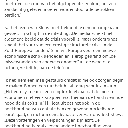
boek over de euro van het afgelopen decennium, het zou
aandachtig gelezen moeten worden door alle betrokken
partijen.“
Na het lezen van Sinns boek bekruipt je een onaangenaam
gevoel. Hij schrijft in de inleiding: „De media schetst het
algemene beeld dat de crisis voorbij is, maar ondergronds
smeult het vuur van een ernstige structurele crisis in de
Zuid-Europese landen.“ Sinn wil Europa voor een nieuwe
economische schok behoeden en is erop gebrand om „de
misverstanden van andere economen“ uit de wereld te
helpen, vertelt hij aan de telefoon.
Ik heb hem een mail gestuurd omdat ik me ook zorgen begin
te maken. Binnen een uur belt hij al terug vanuit zijn auto.
„Het eurosysteem zit zo complex in elkaar dat de meeste
economen niet eens snappen wat hier aan de hand is en hoe
hoog de risico’s zijn.“ Hij legt uit dat het ook in de
boekhouding van centrale banken gewoon om keiharde
euro’s gaat, en niet om een abstracte ver-van-ons-bed-show:
„Deze vorderingen en verplichtingen zijn écht. De
boekhouding is zoals iedere andere boekhouding voor