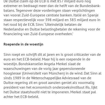
De Duitse claim op de ECB is met 857 miljard euro nog
extremer en bedraagt meer dan de helft van de Bundesbank-
balans. Tegenover deze vorderingen staan verplichtingen
van vooral Zuid-Europese centrale banken. Italië en Spanje
staan respectievelijk voor 398 miljard en 383 miljard euro in
het rood bij de ECB. Sinn: ‘Uiteindelijk betalen de
Nederlandse en Duitse belastingbetaler de rekening voor de
financiering van Zuid-Europese overheden.’
Roepende in de woestijn
Sinn roept en schrijft dit al jaren en is groot criticaster van de
euro en het ECB-beleid. Maar hij is een roepende in de
woestijn. Bondskanselier Angela Merkel slaat de
waarschuwingen van de vorig jaar gepensioneerde
hoogleraar (Universiteit van München) in de wind. Dat Sinn al
sinds 1989 in de Wetenschappelijke Adviesraad van de
Duitse regering zit en groot aanzien geniet als voormalig
president van het economisch onderzoeksinstituut ifo, lijkt
het Duitse staatshoofd niet te imponeren. Merkel staat pal
achter het ECB-beleid.