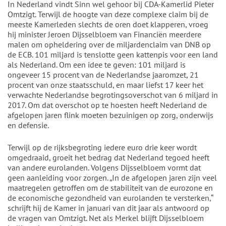
In Nederland vindt Sinn wel gehoor bij CDA-Kamerlid Pieter
Omtzigt. Terwijl de hoogte van deze complexe claim bij de
meeste Kamerleden slechts de oren doet klapperen, vroeg
hij minister Jeroen Dijsselbloem van Financiën meerdere
malen om opheldering over de miljardenclaim van DNB op
de ECB. 101 miljard is tenslotte geen kattenpis voor een land
als Nederland. Om een idee te geven: 101 miljard is
ongeveer 15 procent van de Nederlandse jaaromzet, 21
procent van onze staatsschuld, en maar liefst 17 keer het
verwachte Nederlandse begrotingsoverschot van 6 miljard in
2017. Om dat overschot op te hoesten heeft Nederland de
afgelopen jaren flink moeten bezuinigen op zorg, onderwijs
en defensie.
Terwijl op de rijksbegroting iedere euro drie keer wordt
omgedraaid, groeit het bedrag dat Nederland tegoed heeft
van andere eurolanden. Volgens Dijsselbloem vormt dat
geen aanleiding voor zorgen. „In de afgelopen jaren zijn veel
maatregelen getroffen om de stabiliteit van de eurozone en
de economische gezondheid van eurolanden te versterken,“
schrijft hij de Kamer in januari van dit jaar als antwoord op
de vragen van Omtzigt. Net als Merkel blijft Dijsselbloem