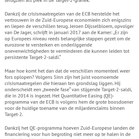
terugzien als piek in de Target-2-grafiek.
Dankzij de crisismaatregelen van de ECB herstelde het
vertrouwen in de Zuid-Europese economieën zich enigszins
en liepen de verschillen terug. Jeroen Dijsselbloem, opvolger
van De Jager, schrijft in januari 2017 aan de Kamer: „Er zijn
op Europees niveau reeds belangrijke stappen gezet om de
eurozone te versterken en onderliggende
onevenwichtigheden te verminderen die kunnen leiden tot
persistente Target-2-saldi.“
Maar hoe komt het dan dat de verschillen momenteel weer
fors oplopen? Volgens Sinn zijn het juist voornoemde
crisismaatregelen die hieraan ten grondslag liggen. Hij
onderscheidt een „tweede fase“ van stijgende Target-2-saldi,
die in 2014 is ingezet. Het Quantitative Easing (QE)-
programma van de ECB is volgens hem de grote boosdoener
voor de huidige toename van de miljardenclaims binnen
Target-2.
Dankzij het QE-programma hoeven Zuid-Europese landen de
financiering voor hun begroting niet meer op te halen in de