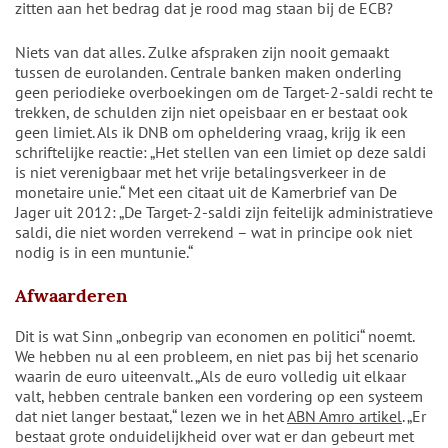
zitten aan het bedrag dat je rood mag staan bij de ECB?
Niets van dat alles. Zulke afspraken zijn nooit gemaakt
tussen de eurolanden. Centrale banken maken onderling
geen periodieke overboekingen om de Target-2-saldi recht te
trekken, de schulden zijn niet opeisbaar en er bestaat ook
geen limiet. Als ik DNB om opheldering vraag, krijg ik een
schriftelijke reactie: „Het stellen van een limiet op deze saldi
is niet verenigbaar met het vrije betalingsverkeer in de
monetaire unie.“ Met een citaat uit de Kamerbrief van De
Jager uit 2012: „De Target-2-saldi zijn feitelijk administratieve
saldi, die niet worden verrekend – wat in principe ook niet
nodig is in een muntunie.“
Afwaarderen
Dit is wat Sinn „onbegrip van economen en politici“ noemt.
We hebben nu al een probleem, en niet pas bij het scenario
waarin de euro uiteenvalt. „Als de euro volledig uit elkaar
valt, hebben centrale banken een vordering op een systeem
dat niet langer bestaat,“ lezen we in het
ABN Amro artikel
. „Er
bestaat grote onduidelijkheid over wat er dan gebeurt met