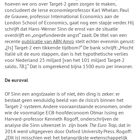
hoeven we ons over Target-2 geen zorgen te maken,
concludeert de Ierse economieprofessor Karl Whelan. Paul
de Grauwe, professor International Economics aan de
London School of Economics, gaat nog een stapje verder. Hij
schrijft dat Hans-Werner Sinn de ernst van de situatie
overdrijft en „ongefundeerde angst“ zaait. De titel van een
recente
publicatie van ABN Amro
stelt echter evenmin gerust:
„[Is] Target-2 een tikkende tijdbom?“ De bank schrijft: „Mocht
Italië uit de euro stappen, dan is het hypothetische verlies
voor Nederland 25 miljard [van het 101 miljard Target-2
saldo,
TB
.].“ Dat is omgerekend bijna 1500 euro per inwoner.
De euroval
Of Sinn een angstzaaier is of niet, één ding is zeker: er
bestaat geen eenduidig beeld van de risico’s binnen het
Target-2-systeem. Andere vooraanstaande economen, onder
wie de voormalige ECB-hoofdeconoom Otmar Issing en
Harvard-professor Kenneth Rogoff, onderschrijven de
analyse die Sinn uiteenzet in zijn boek
The Euro Trap
, dat in
2014 werd uitgegeven door Oxford University Press. Rogoff:
„[Dit is] misschien wel het belangrijkste wetenschappelijk