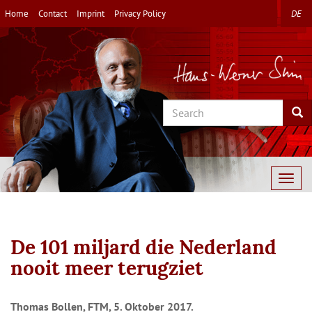
Skip
Home
Contact
Imprint
Privacy Policy
DE
to
main
content
Search
Sea
Togg
navig
De 101 miljard die Nederland
nooit meer terugziet
Thomas Bollen, FTM, 5. Oktober 2017.