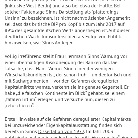
(inklusive West-Berlin) und also bei etwa der Hälfte. Bei
solcher Faktenlage Sinns Darstellung als "platterdings
Unsinn" zu bezeichnen, ist nicht nachvollziehbar. Angemerkt
sei, dass das britische BIP pro Kopf bis zum Jahr 2017 auf
89% des gesamtdeutschen Werts angestiegen ist. Auf diesen
deutlichen Wachstumsunterschied als Folge von Politik
hinzuweisen, war Sinns Anliegen.
Völlig irreführend stellt Frau Herrmann Sinns Warnung vor
einer übermäßigen Risikoneigung der Banken dar. Die
Tatsache, dass Hans-Werner Sinn einer der wenigen
Wirtschaftskundigen ist, der schon früh – unideologisch und
mit Sachargumenten – vor den Gefahren deregulierter
Kapitalmärkte warnte, verkehrt sie ins genaue Gegenteil. Er
habe „die falschen Kontinente im Blick“ gehabt, sei einem
„fatalen Irrtum“ erlegen und versuche nun, diesen zu
„retuschieren“.
Erste Hinweise auf die Gefahren deregulierter Kapitalmärkte
bei unzureichender Eigenkapitalausstattung finden sich
bereits in Sinns
Dissertation von 1977
. Im Jahr 2003
publizierte er dann in der Fachzeitschrift „Finanzarchiv“ einen