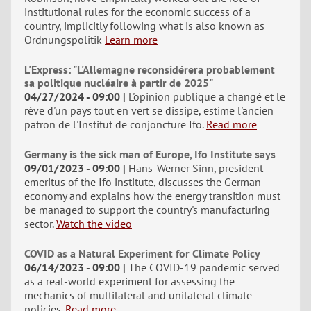
institutional rules for the economic success of a
country, implicitly following what is also known as
Ordnungspolitik
Learn more
L'Express: "L'Allemagne reconsidérera probablement
sa politique nucléaire à partir de 2025"
04/27/2024 - 09:00
L'opinion publique a changé et le
rêve d'un pays tout en vert se dissipe, estime l'ancien
patron de l'Institut de conjoncture Ifo.
Read more
Germany is the sick man of Europe, Ifo Institute says
09/01/2023 - 09:00
Hans-Werner Sinn, president
emeritus of the Ifo institute, discusses the German
economy and explains how the energy transition must
be managed to support the country's manufacturing
sector.
Watch the video
COVID as a Natural Experiment for Climate Policy
06/14/2023 - 09:00
The COVID-19 pandemic served
as a real-world experiment for assessing the
mechanics of multilateral and unilateral climate
policies.
Read more