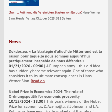
„Trump, Putin und die Vereinigten Staaten von Europa“
, Hans-Werner
Sinn, Herder Verlag, Oktober 2025, 352 Seiten.
News
Dokdoc.eu: « La ‘stratégie d’aliud’ de Mitterrand est la
raison pour laquelle nous sommes aujourd’hui
pratiquement incapable de nous défendre »
01/21/2026 - 09:00
A European army – this old idea
has suddenly become relevant again. One of those who
considers it to its ultimate consequences is Hans-
Werner Sinn.
Read on
Nobel Prize in Economics 2024: The role of
Ordnungspolitik for economic prosperity
10/15/2024 - 18:00
This year’s winners of the Nobel
Prize for Economics, D. Acemoğlu, S. Johnson and J. A.
Robinson, have empirically worked out the role of