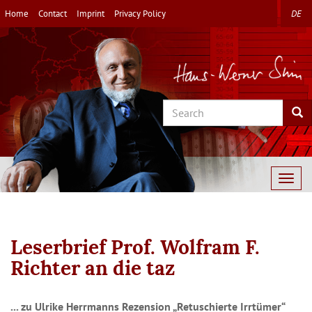
Skip
Home
Contact
Imprint
Privacy Policy
DE
to
main
content
Search
Sea
Togg
navig
Leserbrief Prof. Wolfram F.
Richter an die taz
... zu Ulrike Herrmanns Rezension „Retuschierte Irrtümer“