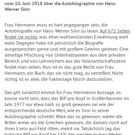
vom 10. Juni 2018 über die Autobiographie von Hans-
Werner Sinn
Frau Herrmann muss es hart angegangen sein, die
Autobiografie von Hans-Werner Sinn zu lesen.
Auf 672 Seiten
findet sie nichts
, was einer wohlwollenden Erwähnung wert
wäre. Dagegen habe ich persönlich die Biografie
ausgesprochen gerne und mit großem Gewinn gelesen. Eine
derartige Mischung von Unterhaltsamem aus dem privaten
Bereich und von Lehrreichem aus der Volkswirtschaftslehre
findet man selten. Nun ist es das gute Recht von Frau
Herrmann, ein Buch, das sie nicht mag, zu verreißen. Nicht
richtig ist es aber, die Faktenlage falsch darzustellen.
Das gilt zunächst einmal für Frau Herrmanns Aussage, es
könne nicht sein, dass das BIP pro Kopf in Großbritannien im
Jahr 1977 nur etwa halb so groß gewesen sei wie der
entsprechende deutsche Wert, wie es Sinn in seiner
Autobiographie schreibt. Wäre das so gewesen, wären die
Briten ärmer als die Griechen gewesen, die damals noch auf
ihren Eseln aus Feld ritten, meint sie. Tatsächlich lag das
britische BIP pro Kopf bei 53% des westdeutschen Wertes