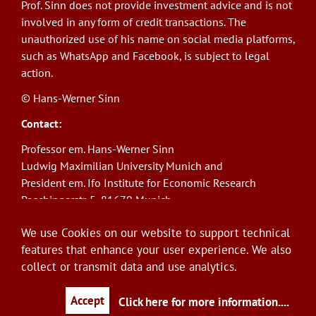
Prof. Sinn does not provide investment advice and is not
involved in any form of credit transactions. The
unauthorized use of his name on social media platforms,
such as WhatsApp and Facebook, is subject to legal
action.
© Hans-Werner Sinn
Contact:
Professor em. Hans-Werner Sinn
Ludwig Maximilian University Munich and
President em. Ifo Institute for Economic Research
Poschingerstr. 5, 81679 Munich
Phone: +49(0)89/9224-1276
We use Cookies on our website to support technical
E-Mail:
sinn@ifo.de
features that enhance your user experience. We also
collect or transmit data and use analytics.
Log in
User
account
Accept
Click here for more information.
...
menu