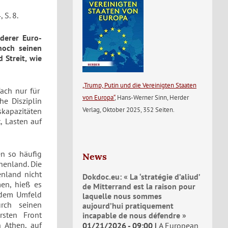
 S. 8.
derer Euro-
noch seinen
 Streit, wie
„Trump, Putin und die Vereinigten Staaten
fach nur für
von Europa“
, Hans-Werner Sinn, Herder
he Disziplin
Verlag, Oktober 2025, 352 Seiten.
skapazitäten
, Lasten auf
en so häufig
News
henland. Die
enland nicht
Dokdoc.eu: « La ‘stratégie d’aliud’
en, hieß es
de Mitterrand est la raison pour
 dem Umfeld
laquelle nous sommes
urch seinen
aujourd’hui pratiquement
rsten Front
incapable de nous défendre »
n Athen, auf
01/21/2026 - 09:00
A European