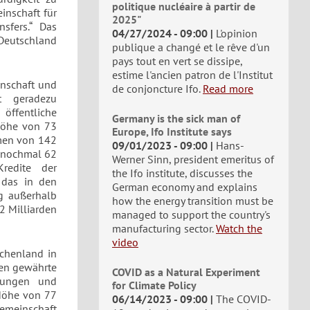
politique nucléaire à partir de
inschaft für
2025"
sfers.“ Das
04/27/2024 - 09:00
L'opinion
 Deutschland
publique a changé et le rêve d'un
pays tout en vert se dissipe,
estime l'ancien patron de l'Institut
inschaft und
de conjoncture Ifo.
Read more
t geradezu
öffentliche
Germany is the sick man of
Höhe von 73
Europe, Ifo Institute says
umen von 142
09/01/2023 - 09:00
Hans-
n nochmal 62
Werner Sinn, president emeritus of
redite der
the Ifo institute, discusses the
 das in den
German economy and explains
g außerhalb
how the energy transition must be
32 Milliarden
managed to support the country's
manufacturing sector.
Watch the
video
echenland in
ren gewährte
COVID as a Natural Experiment
erungen und
for Climate Policy
 Höhe von 77
06/14/2023 - 09:00
The COVID-
emeinschaft