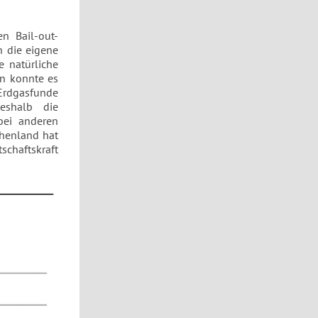
n Bail-out-
h die eigene
e natürliche
an konnte es
 Erdgasfunde
eshalb die
bei anderen
chenland hat
tschaftskraft