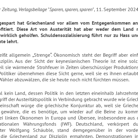
 Zeitung, Verlagsbeilage "Sparen, sparen, sparen"
, 11. September 2024,
 gespart hat Griechenland vor allem vom Entgegenkommen an
ofitiert. Diese Art von Austerität hat aber weder dem Land 
wirklich geholfen. Schuldensozialisierung führt nur zu Hass und
te lehrt.
heißt allgemein „Strenge“. Ökonomisch steht der Begriff aber ein
ziplin. Aus der Sicht der keynesianischen Theorie ist eine solc
eil sie wärmende Strohfeuer in Zeiten überschüssiger Produktion
 Politiker übernehmen diese Sicht gerne, weil sie es ihnen erlaubt
Wähler abzuwälzen, die sie heute noch nicht fürchten müssen.
l kein Land, dessen Politik in den letzten eineinhalb Jahrzehnt
riff der Austeritätspolitik in Verbindung gebracht wurde wie Griec
inschaft würge die griechische Konjunktur ab, weil sie Griech
e gewähre, die es benötige, um wieder auf die Beine zu komm
bei linken Ökonomen in Europa und Übersee, insbesondere aus
ationalen Währungsfonds (IWF). Deutschland, verkörpert d
ster Wolfgang Schäuble, stand demgegenüber in der vorde
 die Griechenland zur Disziplin ermahnten. Demonstrationen i