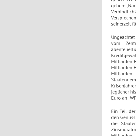
geben: „Nac
Verbindlic
Versprechen
seinerzeit f
Ungeachtet 
vom Zentr
abenteuerl
Kreditgewä
Milliarden 
Milliarden 
Milliarde
Staatengem
Krisenjahr
jeglicher hi
Euro an IWF
Ein Teil de
den Genuss 
die Staate
Zinsmorator
Milliarden