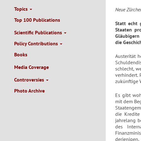
Topics
Neue Zürcher
Top 100 Publications
Statt echt
Staaten pr
Scientific Publications
Gläubigern 
die Geschich
Policy Contributions
Books
Austerität 
Schuldendis
Media Coverage
schlecht, w
verhindert.
Controversies
zukünftige 
Photo Archive
Es gibt woh
mit dem Beg
Staatengeme
die Kredit
jahrelang 
des Intern
Finanzmini
derjenigen,