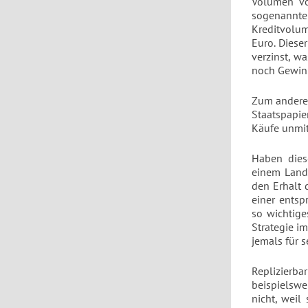
Volumen vo
sogenannten
Kreditvolum
Euro. Diese
verzinst, w
noch Gewin
Zum anderen
Staatspapi
Käufe unmit
Haben dies
einem Land 
den Erhalt 
einer entsp
so wichtige
Strategie i
jemals für
Replizierb
beispielswe
nicht, weil