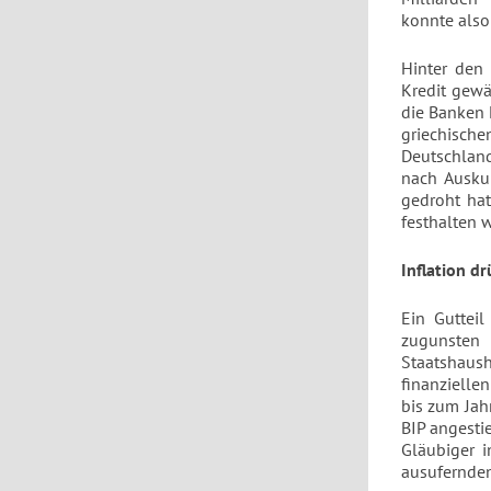
konnte also
Hinter den 
Kredit gewä
die Banken 
griechisch
Deutschland
nach Ausku
gedroht hat
festhalten 
Inflation d
Ein Gutteil
zugunsten 
Staatshaush
finanzielle
bis zum Jah
BIP angesti
Gläubiger 
ausufernden