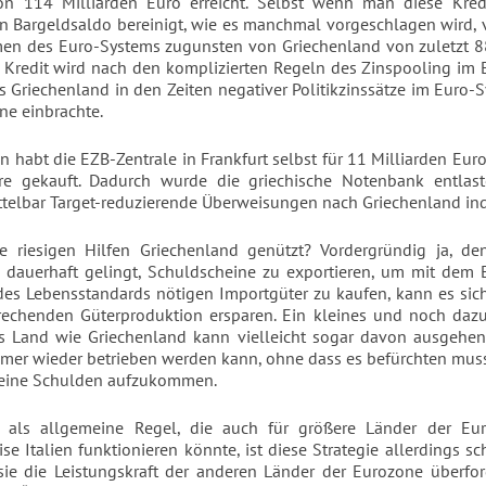
n 114 Milliarden Euro erreicht. Selbst wenn man diese Kre
 Bargeldsaldo bereinigt, wie es manchmal vorgeschlagen wird, v
en des Euro-Systems zugunsten von Griechenland von zuletzt 8
r Kredit wird nach den komplizierten Regeln des Zinspooling im
as Griechenland in den Zeiten negativer Politikzinssätze im Euro-
ne einbrachte.
 habt die EZB-Zentrale in Frankfurt selbst für 11 Milliarden Euro
ere gekauft. Dadurch wurde die griechische Notenbank entlaste
telbar Target-reduzierende Überweisungen nach Griechenland ind
e riesigen Hilfen Griechenland genützt? Vordergründig ja, d
dauerhaft gelingt, Schuldscheine zu exportieren, um mit dem E
des Lebensstandards nötigen Importgüter zu kaufen, kann es si
rechenden Güterproduktion ersparen. Ein kleines und noch dazu
s Land wie Griechenland kann vielleicht sogar davon ausgehen
mmer wieder betrieben werden kann, ohne dass es befürchten mus
 seine Schulden aufzukommen.
ar als allgemeine Regel, die auch für größere Länder der Eu
ise Italien funktionieren könnte, ist diese Strategie allerdings s
 sie die Leistungskraft der anderen Länder der Eurozone überfo