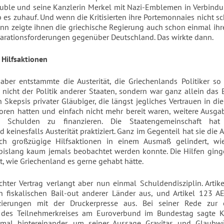
uble und seine Kanzlerin Merkel mit Nazi-Emblemen in Verbindu
 es zuhauf. Und wenn die Kritisierten ihre Portemonnaies nicht s
ann zeigte ihnen die griechische Regierung auch schon einmal ih
arationsforderungen gegenüber Deutschland. Das wirkte dann.
Hilfsaktionen
 aber entstammte die Austerität, die Griechenlands Politiker so
nicht der Politik anderer Staaten, sondern war ganz allein das 
Skepsis privater Gläubiger, die längst jegliches Vertrauen in die
oren hatten und einfach nicht mehr bereit waren, weitere Aus
 Schulden zu finanzieren. Die Staatengemeinschaft hat
 keinesfalls Austerität praktiziert. Ganz im Gegenteil hat sie die A
ch großzügige Hilfsaktionen in einem Ausmaß gelindert, wi
bislang kaum jemals beobachtet werden konnte. Die Hilfen gin
it, wie Griechenland es gerne gehabt hätte.
chter Vertrag verlangt aber nun einmal Schuldendisziplin. Arti
n fiskalischen Bail-out anderer Länder aus, und Artikel 123 A
nzierungen mit der Druckerpresse aus. Bei seiner Rede zur 
 des Teilnehmerkreises am Euroverbund im Bundestag sagte K
imal hintereinander, um seiner Aussage Gravitas und Glaubwü