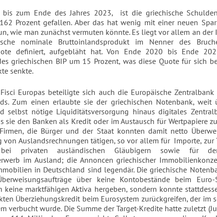
, bis zum Ende des Jahres 2023,
ist die griechische Schuld
162 Prozent gefallen. Aber das hat wenig mit einer neuen Spa
un, wie man zunächst vermuten könnte. Es liegt vor allem an der In
ische nominale Bruttoinlandsprodukt im Nenner des Bruch
ote definiert, aufgebläht hat. Von Ende 2020 bis Ende 202
des griechischen BIP um 15 Prozent, was diese Quote für sich b
te senkte.
isci Europas beteiligte sich auch die Europäische Zentralbank
ds. Zum einen erlaubte sie der griechischen Notenbank, weit 
d selbst nötige Liquiditätsversorgung hinaus digitales Zentra
as sie den Banken als Kredit oder im Austausch für Wertpapiere z
e Firmen, die Bürger und der Staat konnten damit netto Überw
 von Auslandsrechnungen tätigen, so vor allem für
Importe, zur
bei privaten ausländischen Gläubigern sowie für de
rwerb im Ausland; die Annoncen griechischer Immobilienkonze
mobilien in Deutschland sind legendär. Die griechische Notenb
Überweisungsaufträge über keine Kontobestände beim Euro
 keine marktfähigen Aktiva hergeben, sondern konnte stattdess
ten Überziehungskredit beim Eurosystem zurückgreifen, der im
em verbucht wurde. Die Summe der Target-Kredite hatte zuletzt (Ju