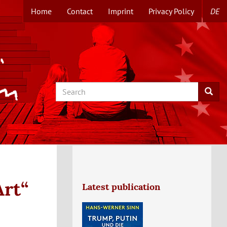
Home
Contact
Imprint
Privacy Policy
DE
TOPMENUE
EN
Search
Searc
Art“
Latest publication