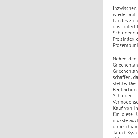
Inzwischen
wieder auf 
Landes zu t
das griech
Schuldenqu
Preisindex 
Prozentpunk
Neben den F
Griechenlan
Griechenlan
schaffen, d
stellte. Di
Begleichung
Schulden 
Vermögense
Kauf von Im
für diese 
musste auch
unbeschränk
Target-Syst