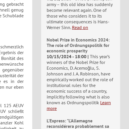
ng gebracht
army – this old idea has suddenly
chnell genug
become relevant again. One of
re Schublade
those who considers it to its
ultimate consequences is Hans-
Werner Sinn.
Read on
Nobel Prize in Economics 2024:
The role of Ordnungspolitik for
 schmerzlich
economic prosperity
Ergebnis der
10/15/2024 - 18:00
This year’s
 Bonität des
winners of the Nobel Prize for
gabenwünsche
Economics, D. Acemoğlu, S.
 gegenüber
Johnson and J. A. Robinson, have
usterität der
empirically worked out the role of
e es in der
institutional rules for the
gen nur eben
economic success of a country,
implicitly following what is also
known as Ordnungspolitik
Learn
kel 125 AEUV
more
EUV schließt
endgültigen
L'Express: "L'Allemagne
anzler Kohl
reconsidérera probablement sa
rdigkeit zu