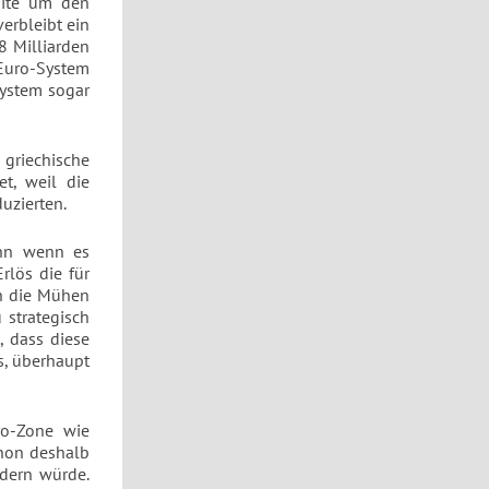
dite um den
erbleibt ein
8 Milliarden
 Euro-System
System sogar
 griechische
t, weil die
uzierten.
enn wenn es
rlös die für
ch die Mühen
 strategisch
, dass diese
s, überhaupt
ro-Zone wie
chon deshalb
rdern würde.