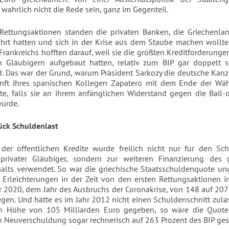
 wahrlich nicht die Rede sein, ganz im Gegenteil.
Rettungsaktionen standen die privaten Banken, die Griechenla
hrt hatten und sich in der Krise aus dem Staube machen wollte
Frankreichs hofften darauf, weil sie die größten Kreditforderung
en Gläubigern aufgebaut hatten, relativ zum BIP gar doppelt s
. Das war der Grund, warum Präsident Sarkozy die deutsche Kanz
nft ihres spanischen Kollegen Zapatero mit dem Ende der Wä
te, falls sie an ihrem anfänglichen Widerstand gegen die Bail-
würde.
rück Schuldenlast
 der öffentlichen Kredite wurde freilich nicht nur für den Sc
privater Gläubiger, sondern zur weiteren Finanzierung des g
alts verwendet. So war die griechische Staatsschuldenquote un
n Erleichterungen in der Zeit von den ersten Rettungsaktionen 
r 2020, dem Jahr des Ausbruchs der Coronakrise, von 148 auf 207
egen. Und hätte es im Jahr 2012 nicht einen Schuldenschnitt zulas
in Höhe von 105 Milliarden Euro gegeben, so wäre die Quot
 Neuverschuldung sogar rechnerisch auf 263 Prozent des BIP ges