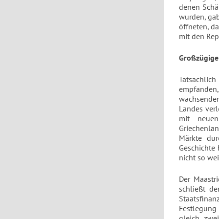
denen Schä
wurden, gab
öffneten, d
mit den Rep
Großzügige 
Tatsächlich
empfanden, 
wachsenden 
Landes verl
mit neuen
Griechenland
Märkte dur
Geschichte 
nicht so we
Der Maastri
schließt de
Staatsfina
Festlegung
gleich zwe