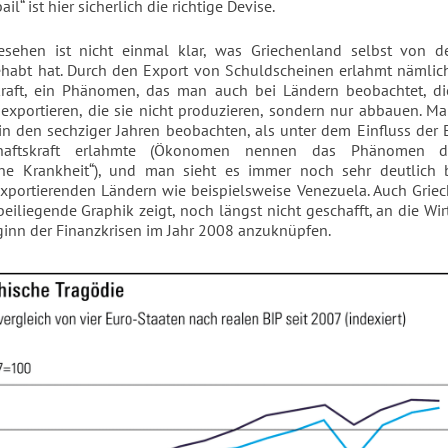
ail“ ist hier sicherlich die richtige Devise.
sehen ist nicht einmal klar, was Griechenland selbst von de
habt hat. Durch den Export von Schuldscheinen erlahmt nämlic
kraft, ein Phänomen, das man auch bei Ländern beobachtet, di
exportieren, die sie nicht produzieren, sondern nur abbauen. M
in den sechziger Jahren beobachten, als unter dem Einfluss der
chaftskraft erlahmte (Ökonomen nennen das Phänomen d
che Krankheit“), und man sieht es immer noch sehr deutlich 
xportierenden Ländern wie beispielsweise Venezuela. Auch Grie
beiliegende Graphik zeigt, noch längst nicht geschafft, an die Wir
inn der Finanzkrisen im Jahr 2008 anzuknüpfen.