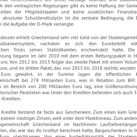
h den vertraglichen Regelungen gibt es keine Haftung der Geme
hkeiten der Mitgliedstaaten und keine zusätzlichen Finanztran
 absoluter Schuldendisziplin ist die zentrale Bedingung, die
ür die Aufgabe der D-Mark verlangte.
dessen erhielt Griechenland sehr viel Geld von der Staatengeme
albankensystem, nachdem es sich den Eurobeitritt mi
ichen Tricks seines Statistikamtes erschwindelt hatte. Die 
hrung begann im Jahr 2010 mit dem ersten Rettungspaket in 
Euro. Von 2012 bis 2013 folgte das zweite Paket mit einem Vol
Euro, und im dritten Paket, das von 2015 bis 2018 reichte, wurde
n Euro gewährt. In der Summe lagen die öffentlichen K
einschaft bei 278 Milliarden Euro, was in Relation zum BIP,
en im Bereich von 200 Milliarden Euro lag, eine Größenordnun
storischer Parallelen war. Unter den Krediten befanden sich auch 
-Krediten.
r Kredite bestand de facto aus Geschenken. Zum einen kam Gri
extrem niedriger Zinsen, weit unter dem Marktniveau. Zum ande
ngemeinschaft Griechenland im Nachhinein Laufzeitverläng
ien, die, wie das ifo Institut berechnet hatte, Bargeschenken in
 Euro gleichkamen. Von einer Austeritätspolitik der Staateng