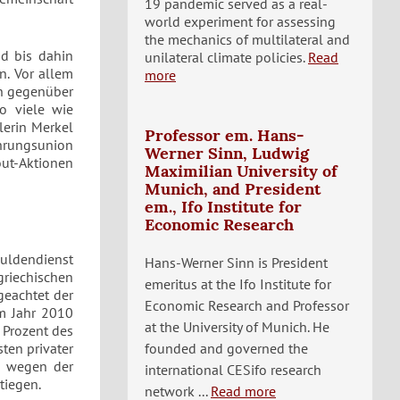
19 pandemic served as a real-
world experiment for assessing
the mechanics of multilateral and
nd bis dahin
unilateral climate policies.
Read
n. Vor allem
more
en gegenüber
o viele wie
lerin Merkel
Professor em. Hans-
hrungsunion
Werner Sinn, Ludwig
out-Aktionen
Maximilian University of
Munich, and President
em., Ifo Institute for
Economic Research
huldendienst
Hans-Werner Sinn is President
riechischen
emeritus at the Ifo Institute for
geachtet der
Economic Research and Professor
im Jahr 2010
at the University of Munich. He
 Prozent des
ten privater
founded and governed the
e wegen der
international CESifo research
tiegen.
network ...
Read more