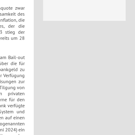
enquote zwar
rsamkeit des
flation, die
es, der die
3 stieg der
ereits um 28
 am Bail-out
über die für
lbankgeld zu
ur Verfügung
eisungen zur
 Tilgung von
n privaten
rne für den
ank verfügte
-System und
en auf einen
 sogenannten
ni 2024) ein