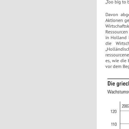
„Too big to b
Davon abge
Aktionen ge
Wirtschafts
Ressourcen 
in Holland 
die Wirts
„Holländis
ressourcene
es, wie die 
vor dem Beg