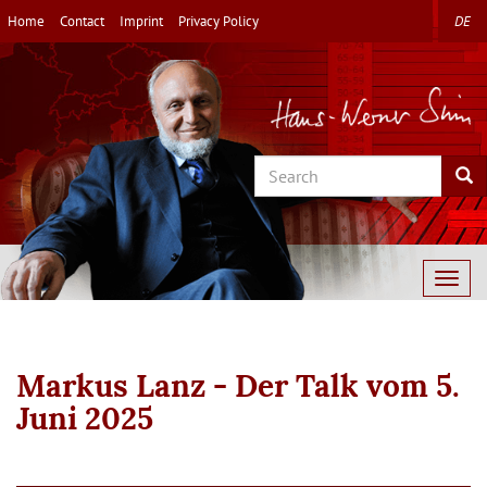
Skip
Home
Contact
Imprint
Privacy Policy
DE
to
main
content
Search
Sea
Togg
navig
Markus Lanz - Der Talk vom 5.
Juni 2025