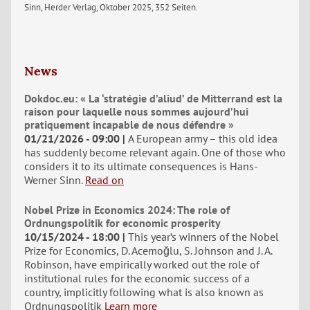
Sinn, Herder Verlag, Oktober 2025, 352 Seiten.
News
Dokdoc.eu: « La ‘stratégie d’aliud’ de Mitterrand est la
raison pour laquelle nous sommes aujourd’hui
pratiquement incapable de nous défendre »
01/21/2026 - 09:00
A European army – this old idea
has suddenly become relevant again. One of those who
considers it to its ultimate consequences is Hans-
Werner Sinn.
Read on
Nobel Prize in Economics 2024: The role of
Ordnungspolitik for economic prosperity
10/15/2024 - 18:00
This year’s winners of the Nobel
Prize for Economics, D. Acemoğlu, S. Johnson and J. A.
Robinson, have empirically worked out the role of
institutional rules for the economic success of a
country, implicitly following what is also known as
Ordnungspolitik
Learn more