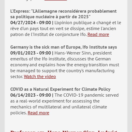
L'Express: "L'Allemagne reconsidérera probablement
sa politique nucléaire à partir de 2025"
04/27/2024 - 09:00
L'opinion publique a changé et le
rêve d'un pays tout en vert se dissipe, estime l'ancien
patron de l'Institut de conjoncture Ifo.
Read more
Germany is the sick man of Europe, Ifo Institute says
09/01/2023 - 09:00
Hans-Werner Sinn, president
emeritus of the Ifo institute, discusses the German
economy and explains how the energy transition must
be managed to support the country's manufacturing
sector.
Watch the video
COVID as a Natural Experiment for Climate Policy
06/14/2023 - 09:00
The COVID-19 pandemic served
as a real-world experiment for assessing the
mechanics of multilateral and unilateral climate
policies.
Read more