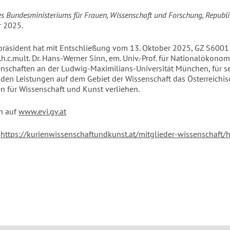
es Bundesministeriums für Frauen, Wissenschaft und Forschung, Republik
r 2025.
räsident hat mit Entschließung vom 13. Oktober 2025, GZ S600
h.c.mult. Dr. Hans-Werner Sinn, em. Univ.-Prof. für Nationalökono
nschaften an der Ludwig-Maximilians-Universität München, für s
den Leistungen auf dem Gebiet der Wissenschaft das Österreichis
n für Wissenschaft und Kunst verliehen.
n auf
www.evi.gv.at
:
https://kurienwissenschaftundkunst.at/mitglieder-wissenschaft/