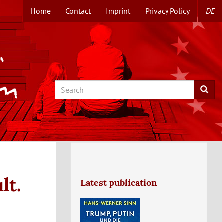
Home
Contact
Imprint
Privacy Policy
DE
TOPMENUE
EN
Search
Searc
lt.
Latest publication