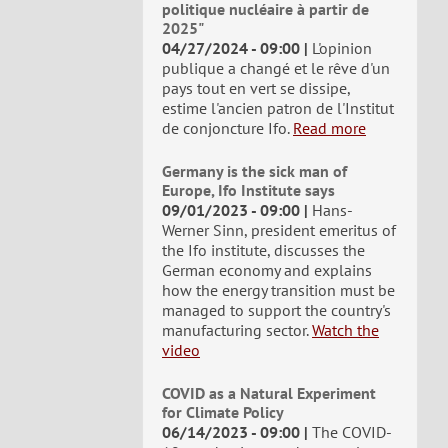
politique nucléaire à partir de
2025"
04/27/2024 - 09:00
L'opinion
publique a changé et le rêve d'un
pays tout en vert se dissipe,
estime l'ancien patron de l'Institut
de conjoncture Ifo.
Read more
Germany is the sick man of
Europe, Ifo Institute says
09/01/2023 - 09:00
Hans-
Werner Sinn, president emeritus of
the Ifo institute, discusses the
German economy and explains
how the energy transition must be
managed to support the country's
manufacturing sector.
Watch the
video
COVID as a Natural Experiment
for Climate Policy
06/14/2023 - 09:00
The COVID-