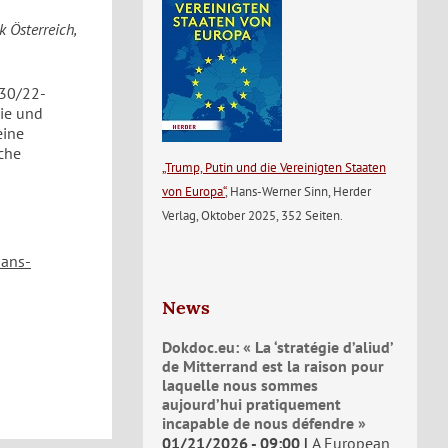
 Österreich,
130/22-
mie und
eine
che
„Trump, Putin und die Vereinigten Staaten
von Europa“
, Hans-Werner Sinn, Herder
Verlag, Oktober 2025, 352 Seiten.
hans-
News
Dokdoc.eu: « La ‘stratégie d’aliud’
de Mitterrand est la raison pour
laquelle nous sommes
aujourd’hui pratiquement
incapable de nous défendre »
01/21/2026 - 09:00
A European