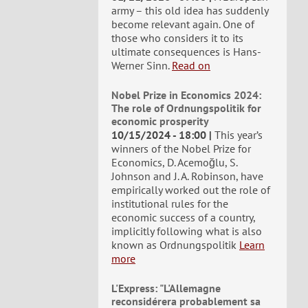
army – this old idea has suddenly
become relevant again. One of
those who considers it to its
ultimate consequences is Hans-
Werner Sinn.
Read on
Nobel Prize in Economics 2024:
The role of Ordnungspolitik for
economic prosperity
10/15/2024 - 18:00
This year’s
winners of the Nobel Prize for
Economics, D. Acemoğlu, S.
Johnson and J. A. Robinson, have
empirically worked out the role of
institutional rules for the
economic success of a country,
implicitly following what is also
known as Ordnungspolitik
Learn
more
L'Express: "L'Allemagne
reconsidérera probablement sa