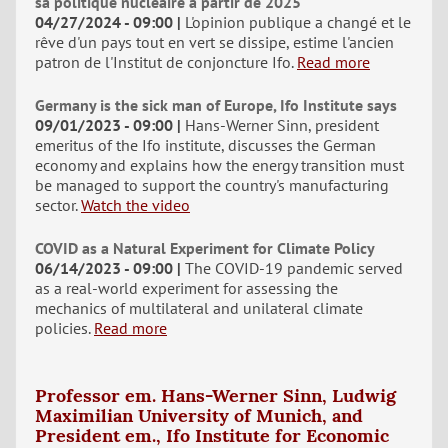
sa politique nucléaire à partir de 2025"
04/27/2024 - 09:00
L'opinion publique a changé et le
rêve d'un pays tout en vert se dissipe, estime l'ancien
patron de l'Institut de conjoncture Ifo.
Read more
Germany is the sick man of Europe, Ifo Institute says
09/01/2023 - 09:00
Hans-Werner Sinn, president
emeritus of the Ifo institute, discusses the German
economy and explains how the energy transition must
be managed to support the country's manufacturing
sector.
Watch the video
COVID as a Natural Experiment for Climate Policy
06/14/2023 - 09:00
The COVID-19 pandemic served
as a real-world experiment for assessing the
mechanics of multilateral and unilateral climate
policies.
Read more
Professor em. Hans-Werner Sinn, Ludwig
Maximilian University of Munich, and
President em., Ifo Institute for Economic