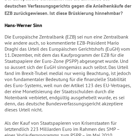
deutschen Verfassungsgerichts gegen die Anleihenkäufe der
EZB zurückgewiesen. Ist diese Brüskierung hinnehmbar?
Hans-Werner Sinn
Die Europäische Zentralbank (EZB) sei nun eine Zentralbank
wie andere auch, so kommentierte EZB-Präsident Mario
Draghi das Urteil des Europäischen Gerichtshofs (EuGH) vom
11. Dezember, mit dem das Kaufprogramm der EZB für die
Staatspapiere der Euro-Zone (PSPP) abgesegnet wurde. Und
so äussert sich der EuGH sinngemäss auch selbst. Das Urteil
fand im Brexit-Trubel medial nur wenig Beachtung, ist jedoch
von fundamentaler Bedeutung für die finanzielle Stabilität
des Euro-Systems, weil nun der Artikel 123 des EU-Vertrages,
der eine Monetisierung der Staatsschulden durch die
Notenbank verbietet, endgültig ausgehebelt wurde, es sei
denn, das deutsche Bundesverfassungsgericht akzeptiere
dieses Urteil nicht.
Als der Kauf von Staatspapieren von Krisenstaaten für
letztendlich 223 Milliarden Euro im Rahmen des SMP –
eines Vorläuferprogramms zum PSPP – im Mai 2010