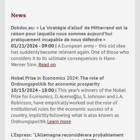
News
Dokdoc.eu: « La ‘stratégie d’aliud’ de Mitterrand est la
raison pour laquelle nous sommes aujourd’hui
pratiquement incapable de nous défendre »
01/21/2026 - 09:00
A European army – this old idea
has suddenly become relevant again. One of those who
considers it to its ultimate consequences is Hans-
Werner Sinn.
Read on
Nobel Prize in Economics 2024: The role of
Ordnungspolitik for economic prosperity
10/15/2024 - 18:00
This year’s winners of the Nobel
Prize for Economics, D. Acemoğlu, S. Johnson and J. A.
Robinson, have empirically worked out the role of
institutional rules for the economic success of a
country, implicitly following what is also known as
Ordnungspolitik
Learn more
L'Express: "L'Allemagne reconsidérera probablement