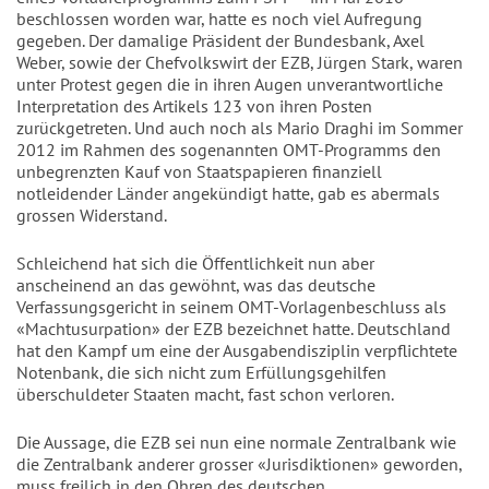
beschlossen worden war, hatte es noch viel Aufregung
gegeben. Der damalige Präsident der Bundesbank, Axel
Weber, sowie der Chefvolkswirt der EZB, Jürgen Stark, waren
unter Protest gegen die in ihren Augen unverantwortliche
Interpretation des Artikels 123 von ihren Posten
zurückgetreten. Und auch noch als Mario Draghi im Sommer
2012 im Rahmen des sogenannten OMT-Programms den
unbegrenzten Kauf von Staatspapieren finanziell
notleidender Länder angekündigt hatte, gab es abermals
grossen Widerstand.
Schleichend hat sich die Öffentlichkeit nun aber
anscheinend an das gewöhnt, was das deutsche
Verfassungsgericht in seinem OMT-Vorlagenbeschluss als
«Machtusurpation» der EZB bezeichnet hatte. Deutschland
hat den Kampf um eine der Ausgabendisziplin verpflichtete
Notenbank, die sich nicht zum Erfüllungsgehilfen
überschuldeter Staaten macht, fast schon verloren.
Die Aussage, die EZB sei nun eine normale Zentralbank wie
die Zentralbank anderer grosser «Jurisdiktionen» geworden,
muss freilich in den Ohren des deutschen