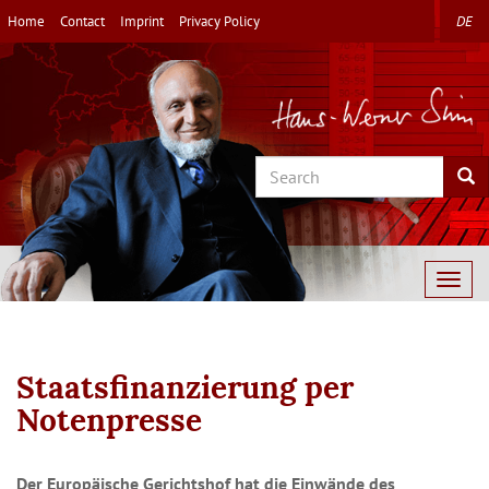
Skip
Home
Contact
Imprint
Privacy Policy
DE
to
main
content
Search
Sea
Togg
navig
Staatsfinanzierung per
Notenpresse
Der Europäische Gerichtshof hat die Einwände des