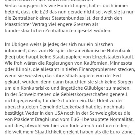
Verfassungsgerichts wie Hohn klingen, hat es doch immer
betont, dass die EZB das nun gerade nicht sei, weil sie ja nur
die Zentralbank eines Staatenbundes ist, der durch den
Maastrichter Vertrag viel engere Grenzen als
bundesstaatlichen Zentralbanken gesetzt wurden.
Im Übrigen weiss ja jeder, der sich nur ein bisschen
informiert, dass zum Beispiel die amerikanische Notenbank
(Fed) überhaupt keine Staatspapiere von Einzelstaaten kauft.
Wie froh wären die Regierungen von Kalifornien, Minnesota
oder Illinois, die allesamt in tiefen Finanzproblemen stecken,
wenn sie wüssten, dass ihre Staatspapiere von der Fed
gekauft würden, denn dann brauchten sie sich keine Sorgen
um ein Konkursrisiko und ängstliche Gläubiger zu machen.
In der Schweiz stehen die Gebietskörperschaften generell
nicht gegenseitig für die Schulden ein. Das Urteil zu der
überschuldeten Gemeinde Leukerbad hat dies nochmals
bestätigt. Weder in den USA noch in der Schweiz gibt es die
von Präsident Draghi und vom EuGH behauptete Normalität,
und dies, obwohl wir hier von föderalen Strukturen reden,
die weit mehr Staatlichkeit erreicht haben als die Euro-Zone.