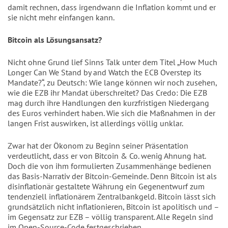
damit rechnen, dass irgendwann die Inflation kommt und er
sie nicht mehr einfangen kann.
Bitcoin als Lösungsansatz?
Nicht ohne Grund lief Sinns Talk unter dem Titel „How Much
Longer Can We Stand by and Watch the ECB Overstep its
Mandate?“, zu Deutsch: Wie lange können wir noch zusehen,
wie die EZB ihr Mandat überschreitet? Das Credo: Die EZB
mag durch ihre Handlungen den kurzfristigen Niedergang
des Euros verhindert haben. Wie sich die Maßnahmen in der
langen Frist auswirken, ist allerdings völlig unklar.
Zwar hat der Ökonom zu Beginn seiner Präsentation
verdeutlicht, dass er von Bitcoin & Co. wenig Ahnung hat.
Doch die von ihm formulierten Zusammenhänge bedienen
das Basis-Narrativ der Bitcoin-Gemeinde. Denn Bitcoin ist als
disinflationär gestaltete Währung ein Gegenentwurf zum
tendenziell inflationärem Zentralbankgeld. Bitcoin lässt sich
grundsätzlich nicht inflationieren, Bitcoin ist apolitisch und –
im Gegensatz zur EZB – völlig transparent. Alle Regeln sind
im Open-Source-Code festgeschrieben.