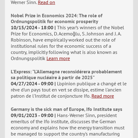
Werner Sinn.
Read on
Nobel Prize in Economics 2024: The role of
Ordnungspolitik for economic prosperity
10/15/2024 - 18:00
This year’s winners of the Nobel
Prize for Economics, D. Acemoğlu, S. Johnson and J. A.
Robinson, have empirically worked out the role of
institutional rules for the economic success of a
country, implicitly following what is also known as
Ordnungspolitik
Learn more
L'Express: "L'Allemagne reconsidérera probablement
sa politique nucléaire à partir de 2025"
04/27/2024 - 09:00
L'opinion publique a changé et le
rêve d'un pays tout en vert se dissipe, estime l'ancien
patron de l'Institut de conjoncture Ifo.
Read more
Germany is the sick man of Europe, Ifo Institute says
09/01/2023 - 09:00
Hans-Werner Sinn, president
emeritus of the Ifo institute, discusses the German
economy and explains how the energy transition must
be managed to support the country's manufacturing