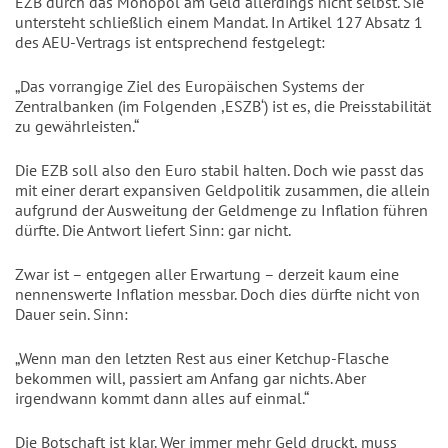
EZB durch das Monopol am Geld allerdings nicht selbst. Sie
untersteht schließlich einem Mandat. In Artikel 127 Absatz 1
des AEU-Vertrags ist entsprechend festgelegt:
„Das vorrangige Ziel des Europäischen Systems der
Zentralbanken (im Folgenden ,ESZB‘) ist es, die Preisstabilität
zu gewährleisten.“
Die EZB soll also den Euro stabil halten. Doch wie passt das
mit einer derart expansiven Geldpolitik zusammen, die allein
aufgrund der Ausweitung der Geldmenge zu Inflation führen
dürfte. Die Antwort liefert Sinn: gar nicht.
Zwar ist – entgegen aller Erwartung – derzeit kaum eine
nennenswerte Inflation messbar. Doch dies dürfte nicht von
Dauer sein. Sinn:
„Wenn man den letzten Rest aus einer Ketchup-Flasche
bekommen will, passiert am Anfang gar nichts. Aber
irgendwann kommt dann alles auf einmal.“
Die Botschaft ist klar. Wer immer mehr Geld druckt, muss