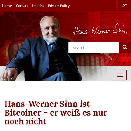
Skip
Home
Contact
Imprint
Privacy Policy
DE
to
main
content
Search
Sea
Togg
navig
Hans-Werner Sinn ist
Bitcoiner – er weiß es nur
noch nicht