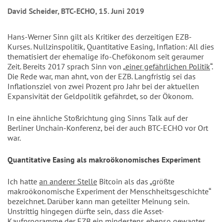
David Scheider, BTC-ECHO, 15. Juni 2019
Hans-Werner Sinn gilt als Kritiker des derzeitigen EZB-
Kurses. Nullzinspolitik, Quantitative Easing, Inflation: All dies
thematisiert der ehemalige ifo-Chefökonom seit geraumer
Zeit. Bereits 2017 sprach Sinn von „
einer gefährlichen Politik
“.
Die Rede war, man ahnt, von der EZB. Langfristig sei das
Inflationsziel von zwei Prozent pro Jahr bei der aktuellen
Expansivität der Geldpolitik gefährdet, so der Ökonom.
In eine ähnliche Stoßrichtung ging Sinns Talk auf der
Berliner Unchain-Konferenz, bei der auch BTC-ECHO vor Ort
war.
Quantitative Easing als makroökonomisches Experiment
Ich hatte
an anderer Stelle
Bitcoin als das „größte
makroökonomische Experiment der Menschheitsgeschichte“
bezeichnet. Darüber kann man geteilter Meinung sein.
Unstrittig hingegen dürfte sein, dass die Asset-
Kaufprogramme der EZB ein mindestens ebenso gewagtes