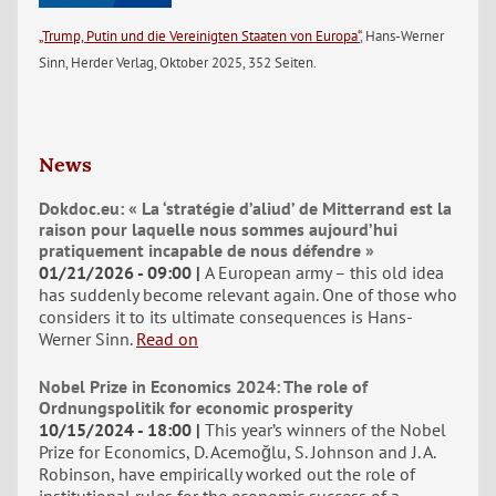
„Trump, Putin und die Vereinigten Staaten von Europa“
, Hans-Werner
Sinn, Herder Verlag, Oktober 2025, 352 Seiten.
News
Dokdoc.eu: « La ‘stratégie d’aliud’ de Mitterrand est la
raison pour laquelle nous sommes aujourd’hui
pratiquement incapable de nous défendre »
01/21/2026 - 09:00
A European army – this old idea
has suddenly become relevant again. One of those who
considers it to its ultimate consequences is Hans-
Werner Sinn.
Read on
Nobel Prize in Economics 2024: The role of
Ordnungspolitik for economic prosperity
10/15/2024 - 18:00
This year’s winners of the Nobel
Prize for Economics, D. Acemoğlu, S. Johnson and J. A.
Robinson, have empirically worked out the role of
institutional rules for the economic success of a