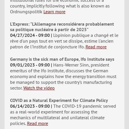
country, implicitly following what is also known as
Ordnungspolitik
Learn more
L'Express: "L'Allemagne reconsidérera probablement
sa politique nucléaire à partir de 2025"
04/27/2024 - 09:00
L'opinion publique a changé et le
rêve d'un pays tout en vert se dissipe, estime l'ancien
patron de l'Institut de conjoncture Ifo.
Read more
Germany is the sick man of Europe, Ifo Institute says
09/01/2023 - 09:00
Hans-Werner Sinn, president
emeritus of the Ifo institute, discusses the German
economy and explains how the energy transition must
be managed to support the country's manufacturing
sector.
Watch the video
COVID as a Natural Experiment for Climate Policy
06/14/2023 - 09:00
The COVID-19 pandemic served
as a real-world experiment for assessing the
mechanics of multilateral and unilateral climate
policies.
Read more