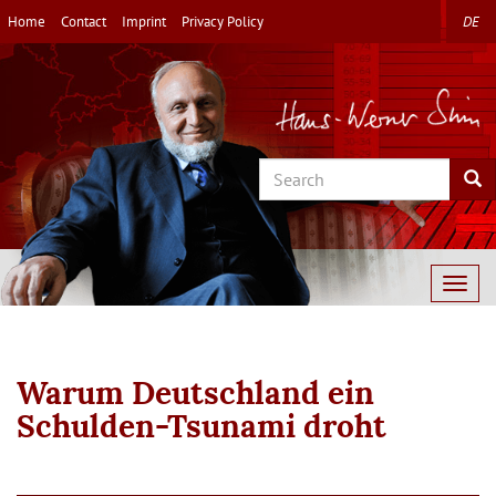
Skip
Home
Contact
Imprint
Privacy Policy
DE
to
main
content
Search
Sea
Togg
navig
Warum Deutschland ein
Schulden-Tsunami droht