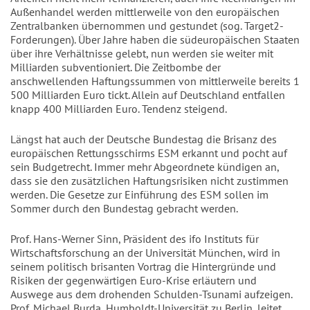
Außenhandel werden mittlerweile von den europäischen
Zentralbanken übernommen und gestundet (sog. Target2-
Forderungen). Über Jahre haben die südeuropäischen Staaten
über ihre Verhältnisse gelebt, nun werden sie weiter mit
Milliarden subventioniert. Die Zeitbombe der
anschwellenden Haftungssummen von mittlerweile bereits 1
500 Milliarden Euro tickt. Allein auf Deutschland entfallen
knapp 400 Milliarden Euro. Tendenz steigend.
Längst hat auch der Deutsche Bundestag die Brisanz des
europäischen Rettungsschirms ESM erkannt und pocht auf
sein Budgetrecht. Immer mehr Abgeordnete kündigen an,
dass sie den zusätzlichen Haftungsrisiken nicht zustimmen
werden. Die Gesetze zur Einführung des ESM sollen im
Sommer durch den Bundestag gebracht werden.
Prof. Hans-Werner Sinn, Präsident des ifo Instituts für
Wirtschaftsforschung an der Universität München, wird in
seinem politisch brisanten Vortrag die Hintergründe und
Risiken der gegenwärtigen Euro-Krise erläutern und
Auswege aus dem drohenden Schulden-Tsunami aufzeigen.
Prof. Michael Burda, Humboldt-Universität zu Berlin, leitet