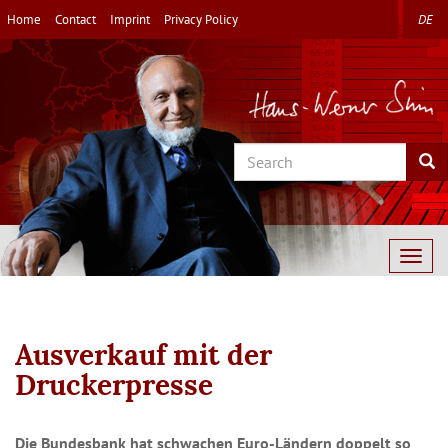
Skip
Home
Contact
Imprint
Privacy Policy
DE
to
main
content
Search
Sea
Togg
navig
Ausverkauf mit der
Druckerpresse
Die Bundesbank hat schwachen Euro-Ländern doppelt so