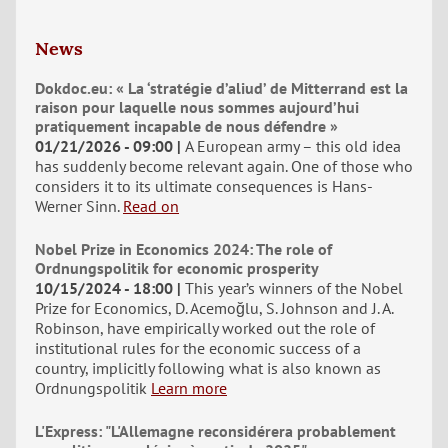
News
Dokdoc.eu: « La ‘stratégie d’aliud’ de Mitterrand est la
raison pour laquelle nous sommes aujourd’hui
pratiquement incapable de nous défendre »
01/21/2026 - 09:00
A European army – this old idea
has suddenly become relevant again. One of those who
considers it to its ultimate consequences is Hans-
Werner Sinn.
Read on
Nobel Prize in Economics 2024: The role of
Ordnungspolitik for economic prosperity
10/15/2024 - 18:00
This year’s winners of the Nobel
Prize for Economics, D. Acemoğlu, S. Johnson and J. A.
Robinson, have empirically worked out the role of
institutional rules for the economic success of a
country, implicitly following what is also known as
Ordnungspolitik
Learn more
L'Express: "L'Allemagne reconsidérera probablement