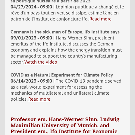
sa politique nucléaire à partir de 2025"
04/27/2024 - 09:00
L'opinion publique a changé et le
rêve d'un pays tout en vert se dissipe, estime l'ancien
patron de l'Institut de conjoncture Ifo.
Read more
Germany is the sick man of Europe, Ifo Institute says
09/01/2023 - 09:00
Hans-Werner Sinn, president
emeritus of the Ifo institute, discusses the German
economy and explains how the energy transition must
be managed to support the country's manufacturing
sector.
Watch the video
COVID as a Natural Experiment for Climate Policy
06/14/2023 - 09:00
The COVID-19 pandemic served
as a real-world experiment for assessing the
mechanics of multilateral and unilateral climate
policies.
Read more
Professor em. Hans-Werner Sinn, Ludwig
Maximilian University of Munich, and
President em., Ifo Institute for Economic