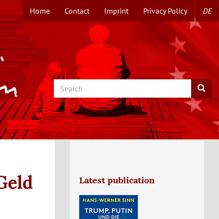
Home
Contact
Imprint
Privacy Policy
DE
TOPMENUE
EN
Search
Searc
Geld
Latest publication