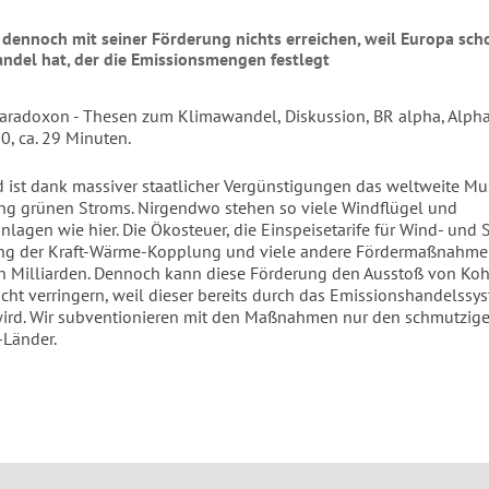
n dennoch mit seiner Förderung nichts erreichen, weil Europa sc
ndel hat, der die Emissionsmengen festlegt
aradoxon - Thesen zum Klimawandel, Diskussion, BR alpha, Alpha
0, ca. 29 Minuten.
 ist dank massiver staatlicher Vergünstigungen das weltweite Mu
ng grünen Stroms. Nirgendwo stehen so viele Windflügel und
lagen wie hier. Die Ökosteuer, die Einspeisetarife für Wind- und 
ung der Kraft-Wärme-Kopplung und viele andere Fördermaßnahm
n Milliarden. Dennoch kann diese Förderung den Ausstoß von Ko
icht verringern, weil dieser bereits durch das Emissionshandelssy
wird. Wir subventionieren mit den Maßnahmen nur den schmutzig
Länder.