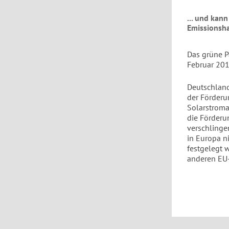
... und kan
Emissionsha
Das grüne P
Februar 201
Deutschland
der Förderu
Solarstroman
die Förder
verschlinge
in Europa n
festgelegt 
anderen EU-