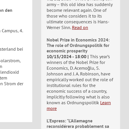
army – this old idea has suddenly
hon den
become relevant again. One of
those who considers it to its
ultimate consequences is Hans-
Werner Sinn.
Read on
 Campus, 4.
Nobel Prize in Economics 2024:
The role of Ordnungspolitik for
sterland bei
economic prosperity
10/15/2024 - 18:00
This year’s
Solarstrom,
winners of the Nobel Prize for
en
Economics, D. Acemoğlu, S.
hlendioxid
Johnson and J. A. Robinson, have
stem
empirically worked out the role of
en Strom der
institutional rules for the
economic success of a country,
implicitly following what is also
known as Ordnungspolitik
Learn
more
L'Express: "L'Allemagne
reconsidérera probablement sa