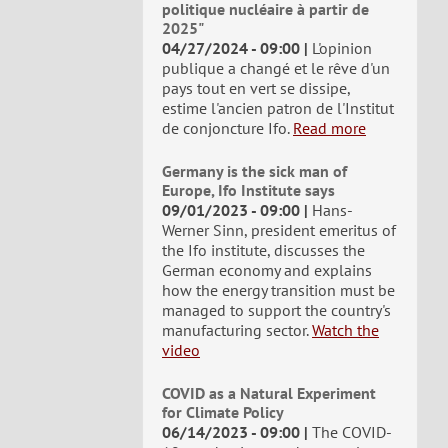
politique nucléaire à partir de
2025"
04/27/2024 - 09:00
L'opinion
publique a changé et le rêve d'un
pays tout en vert se dissipe,
estime l'ancien patron de l'Institut
de conjoncture Ifo.
Read more
Germany is the sick man of
Europe, Ifo Institute says
09/01/2023 - 09:00
Hans-
Werner Sinn, president emeritus of
the Ifo institute, discusses the
German economy and explains
how the energy transition must be
managed to support the country's
manufacturing sector.
Watch the
video
COVID as a Natural Experiment
for Climate Policy
06/14/2023 - 09:00
The COVID-