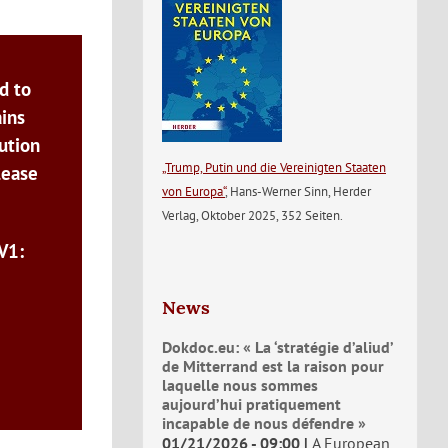
d to
ains
ution
„Trump, Putin und die Vereinigten Staaten
lease
von Europa“
, Hans-Werner Sinn, Herder
Verlag, Oktober 2025, 352 Seiten.
V1:
News
Dokdoc.eu: « La ‘stratégie d’aliud’
de Mitterrand est la raison pour
laquelle nous sommes
aujourd’hui pratiquement
incapable de nous défendre »
01/21/2026 - 09:00
A European