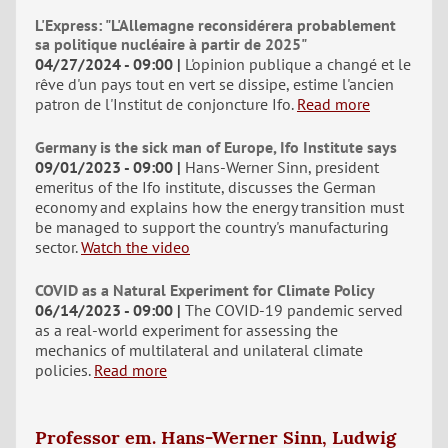
L'Express: "L'Allemagne reconsidérera probablement
sa politique nucléaire à partir de 2025"
04/27/2024 - 09:00
L'opinion publique a changé et le
rêve d'un pays tout en vert se dissipe, estime l'ancien
patron de l'Institut de conjoncture Ifo.
Read more
Germany is the sick man of Europe, Ifo Institute says
09/01/2023 - 09:00
Hans-Werner Sinn, president
emeritus of the Ifo institute, discusses the German
economy and explains how the energy transition must
be managed to support the country's manufacturing
sector.
Watch the video
COVID as a Natural Experiment for Climate Policy
06/14/2023 - 09:00
The COVID-19 pandemic served
as a real-world experiment for assessing the
mechanics of multilateral and unilateral climate
policies.
Read more
Professor em. Hans-Werner Sinn, Ludwig