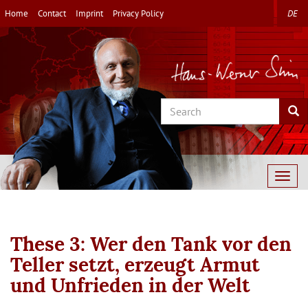
Skip
Home
Contact
Imprint
Privacy Policy
DE
to
main
content
Search
Sea
Togg
navig
These 3: Wer den Tank vor den
Teller setzt, erzeugt Armut
und Unfrieden in der Welt