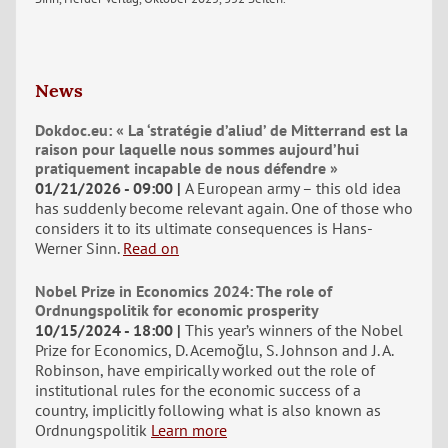
News
Dokdoc.eu: « La ‘stratégie d’aliud’ de Mitterrand est la
raison pour laquelle nous sommes aujourd’hui
pratiquement incapable de nous défendre »
01/21/2026 - 09:00
A European army – this old idea
has suddenly become relevant again. One of those who
considers it to its ultimate consequences is Hans-
Werner Sinn.
Read on
Nobel Prize in Economics 2024: The role of
Ordnungspolitik for economic prosperity
10/15/2024 - 18:00
This year’s winners of the Nobel
Prize for Economics, D. Acemoğlu, S. Johnson and J. A.
Robinson, have empirically worked out the role of
institutional rules for the economic success of a
country, implicitly following what is also known as
Ordnungspolitik
Learn more