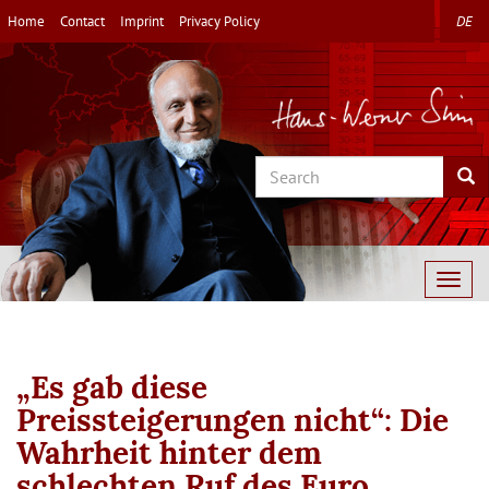
Skip
Home
Contact
Imprint
Privacy Policy
DE
to
main
content
Search
Sea
Togg
navig
„Es gab diese
Preissteigerungen nicht“: Die
Wahrheit hinter dem
schlechten Ruf des Euro