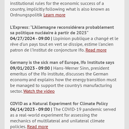
institutional rules for the economic success of a
country, implicitly following what is also known as
Ordnungspolitik
Learn more
L'Express: "L'Allemagne reconsidérera probablement
sa politique nucléaire à partir de 2025"
04/27/2024 - 09:00
L'opinion publique a changé et le
rêve d'un pays tout en vert se dissipe, estime l'ancien
patron de l'Institut de conjoncture Ifo.
Read more
Germany is the sick man of Europe, Ifo Institute says
09/01/2023 - 09:00
Hans-Werner Sinn, president
emeritus of the Ifo institute, discusses the German
economy and explains how the energy transition must
be managed to support the country's manufacturing
sector.
Watch the video
COVID as a Natural Experiment for Climate Policy
06/14/2023 - 09:00
The COVID-19 pandemic served
as a real-world experiment for assessing the
mechanics of multilateral and unilateral climate
policies.
Read more