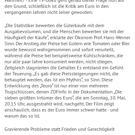
Wahrheit? - Eine TV-Doku geht genau dieser Frage nun auf
den Grund, schließlich ist die Kritik am Euro in den
vergangenen Jahren nicht leiser geworden.
„Die Statistiker bewerten die Güterkäufe mit dem
Ausgabevolumen, und die Menschen bewerten sie mit der
Häufigkeit der Käufe“, erklärte der Ökonom Prof. Hans-Werner
Sinn. Der Anstieg der Preise bei Gütern wie Tomaten oder Bier
wurde bewusst wahrgenommen und sofort verurteilt,
während die Preise bei beispielsweise Kühlschränken, die
nur alle paar Jahre konsumiert werden, nicht stiegen.
Zeitgleich stagnierten die Gehälter. Es entstand ein Gefühl
der Teuerung. „Es gab diese Preissteigerungen nicht, die
behauptet werden, das ist ein Mythos“, so Sinn. Diese
Entwicklung des „Teuro“ ist nur einer von mehreren
Trugschlüssen, denen ZDFinfo in der Dokumentation „Die
sieben größten Irrtümer des Euro“, die am Sonntag, 10. Mai,
20.15 Uhr, ausgestrahlt wird, nachgeht. Der Film zeigt
anschaulich, dass es der Euro immer schwer hatte - und
warum das so ist.
Gravierende Probleme statt Frieden und Gerechtigkeit