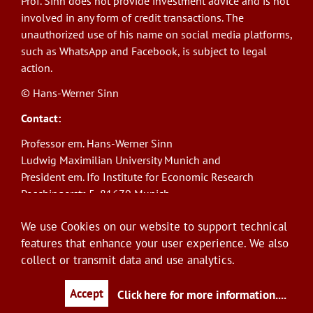
Prof. Sinn does not provide investment advice and is not
involved in any form of credit transactions. The
unauthorized use of his name on social media platforms,
such as WhatsApp and Facebook, is subject to legal
action.
© Hans-Werner Sinn
Contact:
Professor em. Hans-Werner Sinn
Ludwig Maximilian University Munich and
President em. Ifo Institute for Economic Research
Poschingerstr. 5, 81679 Munich
Phone: +49(0)89/9224-1276
We use Cookies on our website to support technical
E-Mail:
sinn@ifo.de
features that enhance your user experience. We also
collect or transmit data and use analytics.
Log in
User
account
Accept
Click here for more information.
...
menu