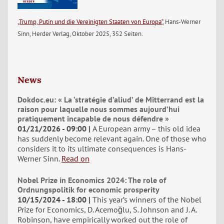
„Trump, Putin und die Vereinigten Staaten von Europa“
, Hans-Werner
Sinn, Herder Verlag, Oktober 2025, 352 Seiten.
News
Dokdoc.eu: « La ‘stratégie d’aliud’ de Mitterrand est la
raison pour laquelle nous sommes aujourd’hui
pratiquement incapable de nous défendre »
01/21/2026 - 09:00
A European army – this old idea
has suddenly become relevant again. One of those who
considers it to its ultimate consequences is Hans-
Werner Sinn.
Read on
Nobel Prize in Economics 2024: The role of
Ordnungspolitik for economic prosperity
10/15/2024 - 18:00
This year’s winners of the Nobel
Prize for Economics, D. Acemoğlu, S. Johnson and J. A.
Robinson, have empirically worked out the role of