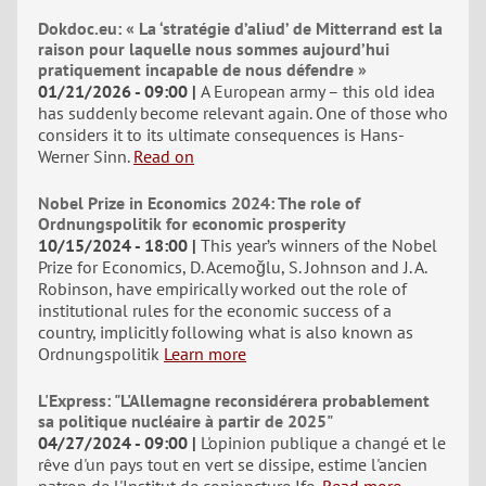
Dokdoc.eu: « La ‘stratégie d’aliud’ de Mitterrand est la
raison pour laquelle nous sommes aujourd’hui
pratiquement incapable de nous défendre »
01/21/2026 - 09:00
A European army – this old idea
has suddenly become relevant again. One of those who
considers it to its ultimate consequences is Hans-
Werner Sinn.
Read on
Nobel Prize in Economics 2024: The role of
Ordnungspolitik for economic prosperity
10/15/2024 - 18:00
This year’s winners of the Nobel
Prize for Economics, D. Acemoğlu, S. Johnson and J. A.
Robinson, have empirically worked out the role of
institutional rules for the economic success of a
country, implicitly following what is also known as
Ordnungspolitik
Learn more
L'Express: "L'Allemagne reconsidérera probablement
sa politique nucléaire à partir de 2025"
04/27/2024 - 09:00
L'opinion publique a changé et le
rêve d'un pays tout en vert se dissipe, estime l'ancien