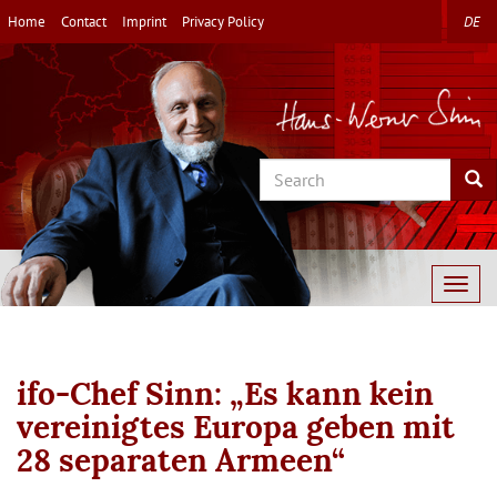
Skip
Home
Contact
Imprint
Privacy Policy
DE
to
main
content
Search
Sea
Togg
navig
ifo-Chef Sinn: „Es kann kein
vereinigtes Europa geben mit
28 separaten Armeen“