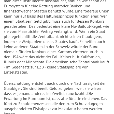
man diese Instrumente missbraucht, ähnlich wie schon das
Eurosystem für eine Rettung maroder Banken und
finanzschwacher Staaten benutzt wurde. Eine föderale Union
kann nur auf Basis des Haftungsprinzips funktionieren: Wer
einem Staat sein Geld gibt, muss auch für dessen Konkurs
geradestehen. Das bedeutet eine klare No-Bailout-Regel, wie
sie vom Maastrichter Vertrag verlangt wird: Wenn ein Staat
pleitegeht, hilft die Zentralbank nicht seinen Gläubigern,
indem sie Wertpapiere dieses Staates kauft. Es helfen auch
keine anderen Staaten. In der Schweiz würde der Bund
niemals für den Konkurs eines Kantons eintreten. Auch in
den USA wäre das nicht der Fall. Keiner hilft Kalifornien,
Illinois oder Minnesota. Die amerikanische Zentralbank kauft
- im Gegensatz zur EZB - keine Staatspapiere von
Einzelstaaten.
Überschuldung entsteht auch durch die Nachlässigkeit der
Gläubiger: Sie sind bereit, Geld zu geben, weil sie wissen,
dass es jemand anderes im Zweifel zurückzahlt. Die
Erwartung im Euroraum ist, dass alle für alle einstehen. Das
führt zu Schuldenexzessen, die den zum Schutz dagegen
ausgehandelten Fiskalpakt zur Makulatur haben werden
lassen.