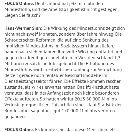
FOCUS Online:
Deutschland hat jetzt ein Jahr den
Mindestlohn, und die Arbeitslosigkeit ist nicht gestiegen.
Liegen Sie falsch?
Hans-Werner Sinn:
Die Wirkung des Mindestlohns zeigt sich
nicht nach zwölf Monaten, sondern über Jahre hinweg. Die
Schröder'schen Reformen, die auf eine Senkung des
impliziten Mindestlohns im Sozialsystem hinausliefen,
haben nach sieben Jahren ihre volle Wirkung entfaltet und
gegen den Trend gerechnet allein in Westdeutschland 1,2
Millionen zusätzliche Jobs gebracht. Die Erhöhung des
Mindestlohns wird in erheblichen Umfang zur Vernichtung
derzeit gerade noch rentabler Geschäftsmodelle im
Dienstleistungssektor führen. Die Effekte kommen rascher
zustande, als wir es erwartet hatten. Das Ifo-Institut hatte
vermutet, dass in der Anfangszeit noch keine besonderen
Effekte auftreten. So hatten wir für 2015 80.000 Minijob-
Verluste prognostiziert. Tatsächlich sind – laut Statistik der
Bundesarbeitsagentur – gut 170.000 Minijobs verloren
gegangen.
FOCUS Online:
Es könnte sein, das diese Menschen jetzt