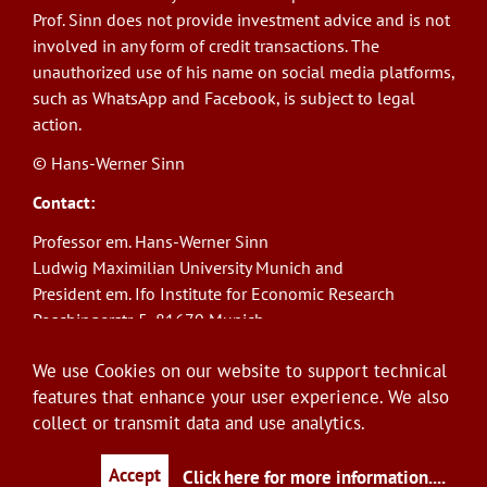
Prof. Sinn does not provide investment advice and is not
involved in any form of credit transactions. The
unauthorized use of his name on social media platforms,
such as WhatsApp and Facebook, is subject to legal
action.
© Hans-Werner Sinn
Contact:
Professor em. Hans-Werner Sinn
Ludwig Maximilian University Munich and
President em. Ifo Institute for Economic Research
Poschingerstr. 5, 81679 Munich
Phone: +49(0)89/9224-1276
We use Cookies on our website to support technical
E-Mail:
sinn@ifo.de
features that enhance your user experience. We also
collect or transmit data and use analytics.
Log in
User
account
Accept
Click here for more information.
...
menu