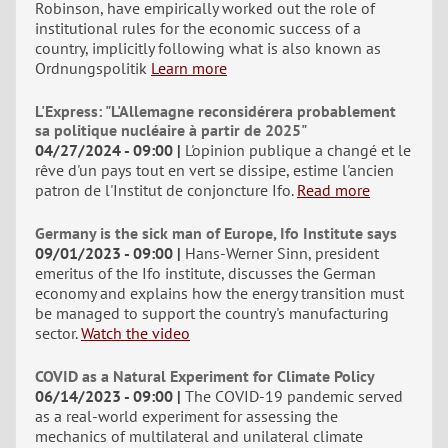
Robinson, have empirically worked out the role of
institutional rules for the economic success of a
country, implicitly following what is also known as
Ordnungspolitik
Learn more
L'Express: "L'Allemagne reconsidérera probablement
sa politique nucléaire à partir de 2025"
04/27/2024 - 09:00
L'opinion publique a changé et le
rêve d'un pays tout en vert se dissipe, estime l'ancien
patron de l'Institut de conjoncture Ifo.
Read more
Germany is the sick man of Europe, Ifo Institute says
09/01/2023 - 09:00
Hans-Werner Sinn, president
emeritus of the Ifo institute, discusses the German
economy and explains how the energy transition must
be managed to support the country's manufacturing
sector.
Watch the video
COVID as a Natural Experiment for Climate Policy
06/14/2023 - 09:00
The COVID-19 pandemic served
as a real-world experiment for assessing the
mechanics of multilateral and unilateral climate