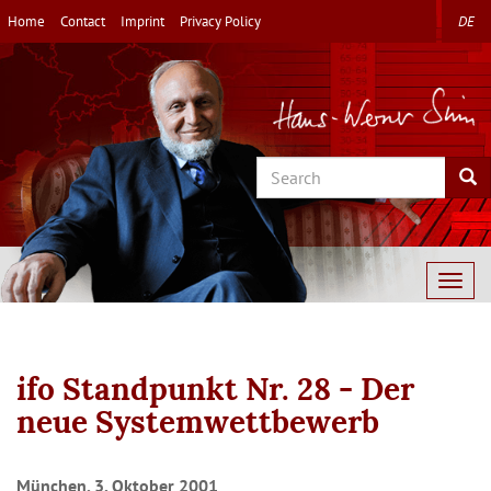
Skip
Home
Contact
Imprint
Privacy Policy
DE
to
main
content
Search
Sea
Togg
navig
ifo Standpunkt Nr. 28 - Der
neue Systemwettbewerb
München, 3. Oktober 2001