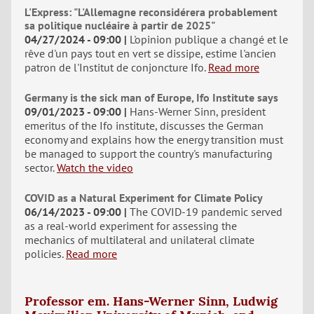
L'Express: "L'Allemagne reconsidérera probablement
sa politique nucléaire à partir de 2025"
04/27/2024 - 09:00
L'opinion publique a changé et le
rêve d'un pays tout en vert se dissipe, estime l'ancien
patron de l'Institut de conjoncture Ifo.
Read more
Germany is the sick man of Europe, Ifo Institute says
09/01/2023 - 09:00
Hans-Werner Sinn, president
emeritus of the Ifo institute, discusses the German
economy and explains how the energy transition must
be managed to support the country's manufacturing
sector.
Watch the video
COVID as a Natural Experiment for Climate Policy
06/14/2023 - 09:00
The COVID-19 pandemic served
as a real-world experiment for assessing the
mechanics of multilateral and unilateral climate
policies.
Read more
Professor em. Hans-Werner Sinn, Ludwig