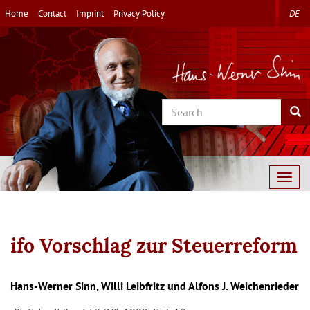
Skip
Home
Contact
Imprint
Privacy Policy
DE
to
main
content
Search
Sea
Togg
navig
ifo Vorschlag zur Steuerreform
Hans-Werner Sinn, Willi Leibfritz und Alfons J. Weichenrieder