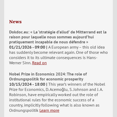
News
Dokdoc.eu: « La ‘stratégie d’aliud’ de Mitterrand est la
raison pour laquelle nous sommes aujourd’hui
pratiquement incapable de nous défendre »
01/21/2026 - 09:00
A European army – this old idea
has suddenly become relevant again. One of those who
considers it to its ultimate consequences is Hans-
Werner Sinn.
Read on
Nobel Prize in Economics 2024: The role of
Ordnungspolitik for economic prosperity
10/15/2024 - 18:00
This year’s winners of the Nobel
Prize for Economics, D. Acemoğlu, S. Johnson and J. A.
Robinson, have empirically worked out the role of
institutional rules for the economic success of a
country, implicitly following what is also known as
Ordnungspolitik
Learn more