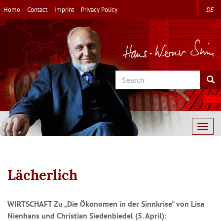
Skip
Home
Contact
Imprint
Privacy Policy
DE
to
main
content
Search
Sea
Togg
navig
Lächerlich
WIRTSCHAFT Zu „Die Ökonomen in der Sinnkrise" von Lisa
Nienhans und Christian Siedenbiedel (5. April):