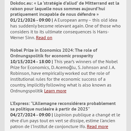
Dokdoc.eu: « La ‘stratégie d’aliud’ de Mitterrand est la
raison pour laquelle nous sommes aujourd’hui
pratiquement incapable de nous défendre »
01/21/2026 - 09:00
A European army – this old idea
has suddenly become relevant again. One of those who
considers it to its ultimate consequences is Hans-
Werner Sinn.
Read on
Nobel Prize in Economics 2024: The role of
Ordnungspolitik for economic prosperity
10/15/2024 - 18:00
This year’s winners of the Nobel
Prize for Economics, D. Acemoğlu, S. Johnson and J. A.
Robinson, have empirically worked out the role of
institutional rules for the economic success of a
country, implicitly following what is also known as
Ordnungspolitik
Learn more
L'Express: "L'Allemagne reconsidérera probablement
sa politique nucléaire à partir de 2025"
04/27/2024 - 09:00
L'opinion publique a changé et le
rêve d'un pays tout en vert se dissipe, estime l'ancien
patron de l'Institut de conjoncture Ifo.
Read more