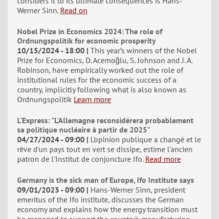
considers it to its ultimate consequences is Hans-
Werner Sinn.
Read on
Nobel Prize in Economics 2024: The role of
Ordnungspolitik for economic prosperity
10/15/2024 - 18:00
This year’s winners of the Nobel
Prize for Economics, D. Acemoğlu, S. Johnson and J. A.
Robinson, have empirically worked out the role of
institutional rules for the economic success of a
country, implicitly following what is also known as
Ordnungspolitik
Learn more
L'Express: "L'Allemagne reconsidérera probablement
sa politique nucléaire à partir de 2025"
04/27/2024 - 09:00
L'opinion publique a changé et le
rêve d'un pays tout en vert se dissipe, estime l'ancien
patron de l'Institut de conjoncture Ifo.
Read more
Germany is the sick man of Europe, Ifo Institute says
09/01/2023 - 09:00
Hans-Werner Sinn, president
emeritus of the Ifo institute, discusses the German
economy and explains how the energy transition must