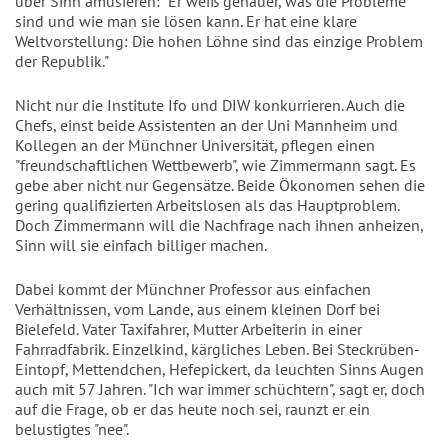
über Sinn amüsieren: "Er weiß genauer, was die Probleme
sind und wie man sie lösen kann. Er hat eine klare
Weltvorstellung: Die hohen Löhne sind das einzige Problem
der Republik."
Nicht nur die Institute Ifo und DIW konkurrieren. Auch die
Chefs, einst beide Assistenten an der Uni Mannheim und
Kollegen an der Münchner Universität, pflegen einen
"freundschaftlichen Wettbewerb", wie Zimmermann sagt. Es
gebe aber nicht nur Gegensätze. Beide Ökonomen sehen die
gering qualifizierten Arbeitslosen als das Hauptproblem.
Doch Zimmermann will die Nachfrage nach ihnen anheizen,
Sinn will sie einfach billiger machen.
Dabei kommt der Münchner Professor aus einfachen
Verhältnissen, vom Lande, aus einem kleinen Dorf bei
Bielefeld. Vater Taxifahrer, Mutter Arbeiterin in einer
Fahrradfabrik. Einzelkind, kärgliches Leben. Bei Steckrüben-
Eintopf, Mettendchen, Hefepickert, da leuchten Sinns Augen
auch mit 57 Jahren. "Ich war immer schüchtern", sagt er, doch
auf die Frage, ob er das heute noch sei, raunzt er ein
belustigtes "nee".