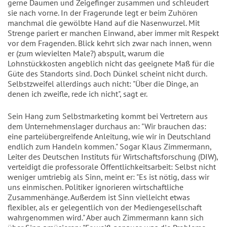
gerne Daumen und Zeigefinger zusammen und schleudert
sie nach vorne. In der Fragerunde legt er beim Zuhören
manchmal die gewölbte Hand auf die Nasenwurzel. Mit
Strenge pariert er manchen Einwand, aber immer mit Respekt
vor dem Fragenden. Blick kehrt sich zwar nach innen, wenn
er (zum wievielten Male?) abspult, warum die
Lohnstückkosten angeblich nicht das geeignete Maß für die
Güte des Standorts sind. Doch Dünkel scheint nicht durch.
Selbstzweifel allerdings auch nicht: "Über die Dinge, an
denen ich zweifle, rede ich nicht", sagt er.
Sein Hang zum Selbstmarketing kommt bei Vertretern aus
dem Unternehmenslager durchaus an: "Wir brauchen das:
eine parteiübergreifende Anleitung, wie wir in Deutschland
endlich zum Handeln kommen." Sogar Klaus Zimmermann,
Leiter des Deutschen Instituts für Wirtschaftsforschung (DIW),
verteidigt die professorale Öffentlichkeitsarbeit: Selbst nicht
weniger umtriebig als Sinn, meint er: "Es ist nötig, dass wir
uns einmischen. Politiker ignorieren wirtschaftliche
Zusammenhänge. Außerdem ist Sinn vielleicht etwas
flexibler, als er gelegentlich von der Mediengesellschaft
wahrgenommen wird." Aber auch Zimmermann kann sich