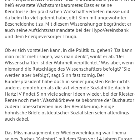
heiß erwartete Wachstumsbarometer. Dass er seine
Kenntnisse der praktischen Wirtschaft vertiefen müsse und
da beim Ifo viel gelernt habe, gibt Sinn mit ungewohnter
Bescheidenheit zu. Mit diesem Wissenshunger begründet er
auch seine Aufsichtsratsmandate bei der HypoVereinsbank
und dem Energieversorger Thüga.
Ob er sich vorstellen kann, in die Politik zu gehen? "Da kann
man nicht mehr sagen, was man denkt", winkt er ab. "Der
Wissenschaftler ist der Wahrheit verpflichtet." Was aber, wenn
niemand die Ratschläge des Wissenschaftlers befolgt? "Sie
werden aber befolgt", sagt Sinn fast zornig. Der
Bundespräsident habe doch in seiner jüngsten Rede nichts
anderes empfohlen als die aktivierende Sozialhilfe. Auch in
Hartz IV findet Sinn viele seiner Ideen wieder, bei der Riester-
Rente noch mehr. Waschkörbeweise bekomme der Buchautor
zudem Lobesschreiben aus der Bevölkerung. Einige
höhnische Briefe ostdeutscher Sozialisten seien allerdings
auch dabei.
Das Missmanagement der Wiedervereinigung war Thema
seines Buches "Kaltstart", mit dem Sinn vor 14 Jahren Furore