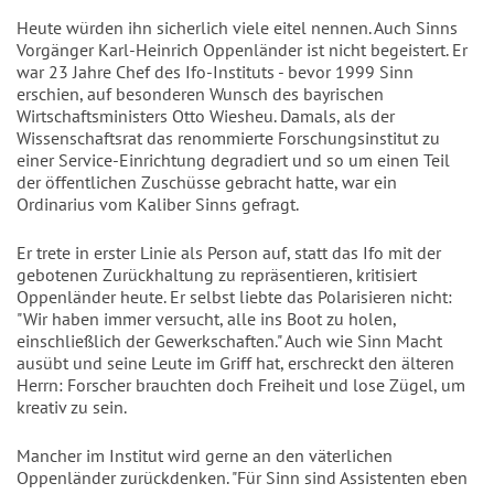
Heute würden ihn sicherlich viele eitel nennen. Auch Sinns
Vorgänger Karl-Heinrich Oppenländer ist nicht begeistert. Er
war 23 Jahre Chef des Ifo-Instituts - bevor 1999 Sinn
erschien, auf besonderen Wunsch des bayrischen
Wirtschaftsministers Otto Wiesheu. Damals, als der
Wissenschaftsrat das renommierte Forschungsinstitut zu
einer Service-Einrichtung degradiert und so um einen Teil
der öffentlichen Zuschüsse gebracht hatte, war ein
Ordinarius vom Kaliber Sinns gefragt.
Er trete in erster Linie als Person auf, statt das Ifo mit der
gebotenen Zurückhaltung zu repräsentieren, kritisiert
Oppenländer heute. Er selbst liebte das Polarisieren nicht:
"Wir haben immer versucht, alle ins Boot zu holen,
einschließlich der Gewerkschaften." Auch wie Sinn Macht
ausübt und seine Leute im Griff hat, erschreckt den älteren
Herrn: Forscher brauchten doch Freiheit und lose Zügel, um
kreativ zu sein.
Mancher im Institut wird gerne an den väterlichen
Oppenländer zurückdenken. "Für Sinn sind Assistenten eben