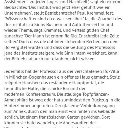
Assistenten - zu jeder Tages- und Nachtzeit", sagt ein externer
Beobachter. "Das Institut wird jetzt eher geführt wie ein
Unternehmen", stellt Betriebsratschef Paul Kremmel fest.
"Wissenschaftler sind da etwas sensibel." Ja, die Zuarbeit des
Ifo-Instituts zu Sinns Büchern und Auftritten sei hin und
wieder Thema, sagt Kremmel, und verteidigt den Chef
zunächst: "Der Mann ist enorm fleißig. Er schreibt jede Zeile
selber." Doch dass die dahinter stehenden Recherchen dem
Ifo vergütet würden und dass die Geltung des Professors
jene des Instituts steigere, wie Sinn intern versichert, kann
der Betriebsrat auch nur glauben, nicht wissen.
Jedenfalls hat der Professor aus der verschlafenen Ifo-Villa
in München-Bogenhausen ein offenes Haus gemacht. Stolz
zeigt der Hausherr das restaurierte Hauptportal, die
freundliche Halle, die schicke Bar und den
modernen Konferenzraum. Die staubige Topfpflanzen-
Atmosphäre ist weg oder hat zumindest den Rückzug in die
Hinterzimmer angetreten. Der gläserne Verbindungsgang
zum Annex, durch den man einst von hinten ins Gebäude
schlich, ist einem französischen Garten gewichen. Dort
können sie bald wandeln, die Abgesandten des