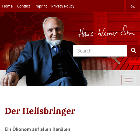
Skip
Home
Contact
Imprint
Privacy Policy
DE
to
main
content
Search
Sea
Togg
navig
Der Heilsbringer
Ein Ökonom auf allen Kanälen