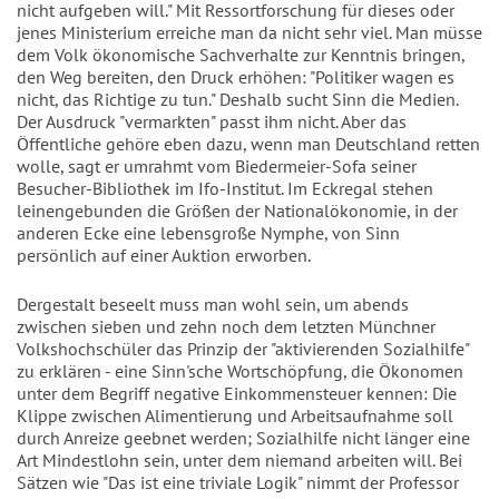
nicht aufgeben will." Mit Ressortforschung für dieses oder
jenes Ministerium erreiche man da nicht sehr viel. Man müsse
dem Volk ökonomische Sachverhalte zur Kenntnis bringen,
den Weg bereiten, den Druck erhöhen: "Politiker wagen es
nicht, das Richtige zu tun." Deshalb sucht Sinn die Medien.
Der Ausdruck "vermarkten" passt ihm nicht. Aber das
Öffentliche gehöre eben dazu, wenn man Deutschland retten
wolle, sagt er umrahmt vom Biedermeier-Sofa seiner
Besucher-Bibliothek im Ifo-Institut. Im Eckregal stehen
leinengebunden die Größen der Nationalökonomie, in der
anderen Ecke eine lebensgroße Nymphe, von Sinn
persönlich auf einer Auktion erworben.
Dergestalt beseelt muss man wohl sein, um abends
zwischen sieben und zehn noch dem letzten Münchner
Volkshochschüler das Prinzip der "aktivierenden Sozialhilfe"
zu erklären - eine Sinn'sche Wortschöpfung, die Ökonomen
unter dem Begriff negative Einkommensteuer kennen: Die
Klippe zwischen Alimentierung und Arbeitsaufnahme soll
durch Anreize geebnet werden; Sozialhilfe nicht länger eine
Art Mindestlohn sein, unter dem niemand arbeiten will. Bei
Sätzen wie "Das ist eine triviale Logik" nimmt der Professor