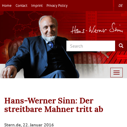
Skip
Home
Contact
Imprint
Privacy Policy
DE
to
main
content
Search
Sea
Togg
navig
Hans-Werner Sinn: Der
streitbare Mahner tritt ab
Stern.de, 22. Januar 2016