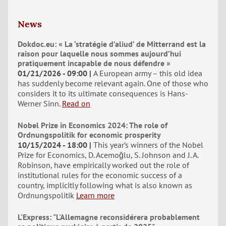
News
Dokdoc.eu: « La ‘stratégie d’aliud’ de Mitterrand est la
raison pour laquelle nous sommes aujourd’hui
pratiquement incapable de nous défendre »
01/21/2026 - 09:00
A European army – this old idea
has suddenly become relevant again. One of those who
considers it to its ultimate consequences is Hans-
Werner Sinn.
Read on
Nobel Prize in Economics 2024: The role of
Ordnungspolitik for economic prosperity
10/15/2024 - 18:00
This year’s winners of the Nobel
Prize for Economics, D. Acemoğlu, S. Johnson and J. A.
Robinson, have empirically worked out the role of
institutional rules for the economic success of a
country, implicitly following what is also known as
Ordnungspolitik
Learn more
L'Express: "L'Allemagne reconsidérera probablement