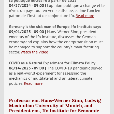
sa politique nucléaire à partir de 2025"
04/27/2024 - 09:00
L'opinion publique a changé et le
rêve d'un pays tout en vert se dissipe, estime l'ancien
patron de l'Institut de conjoncture Ifo.
Read more
Germany is the sick man of Europe, Ifo Institute says
09/01/2023 - 09:00
Hans-Werner Sinn, president
emeritus of the Ifo institute, discusses the German
economy and explains how the energy transition must
be managed to support the country's manufacturing
sector.
Watch the video
COVID as a Natural Experiment for Climate Policy
06/14/2023 - 09:00
The COVID-19 pandemic served
as a real-world experiment for assessing the
mechanics of multilateral and unilateral climate
policies.
Read more
Professor em. Hans-Werner Sinn, Ludwig
Maximilian University of Munich, and
President em., Ifo Institute for Economic