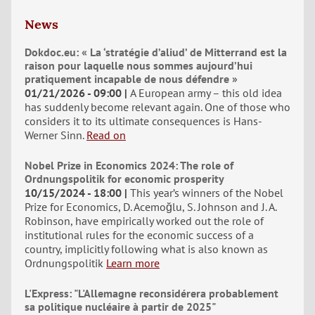
News
Dokdoc.eu: « La ‘stratégie d’aliud’ de Mitterrand est la
raison pour laquelle nous sommes aujourd’hui
pratiquement incapable de nous défendre »
01/21/2026 - 09:00
A European army – this old idea
has suddenly become relevant again. One of those who
considers it to its ultimate consequences is Hans-
Werner Sinn.
Read on
Nobel Prize in Economics 2024: The role of
Ordnungspolitik for economic prosperity
10/15/2024 - 18:00
This year’s winners of the Nobel
Prize for Economics, D. Acemoğlu, S. Johnson and J. A.
Robinson, have empirically worked out the role of
institutional rules for the economic success of a
country, implicitly following what is also known as
Ordnungspolitik
Learn more
L'Express: "L'Allemagne reconsidérera probablement
sa politique nucléaire à partir de 2025"