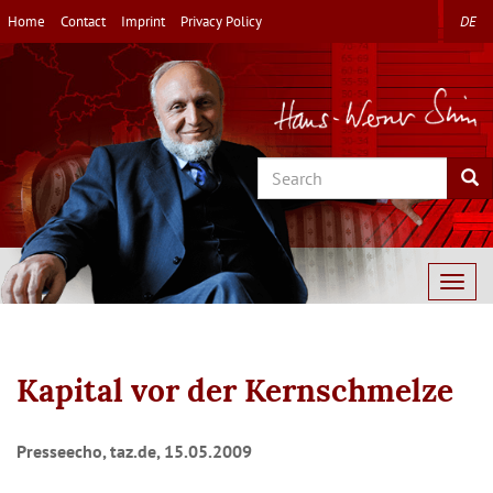
Skip
Home
Contact
Imprint
Privacy Policy
DE
to
main
content
Search
Sea
Togg
navig
Kapital vor der Kernschmelze
Presseecho, taz.de, 15.05.2009