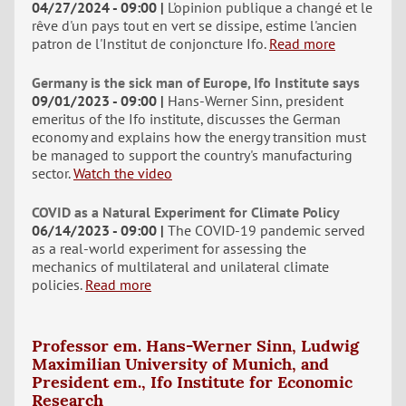
04/27/2024 - 09:00
L'opinion publique a changé et le
rêve d'un pays tout en vert se dissipe, estime l'ancien
patron de l'Institut de conjoncture Ifo.
Read more
Germany is the sick man of Europe, Ifo Institute says
09/01/2023 - 09:00
Hans-Werner Sinn, president
emeritus of the Ifo institute, discusses the German
economy and explains how the energy transition must
be managed to support the country's manufacturing
sector.
Watch the video
COVID as a Natural Experiment for Climate Policy
06/14/2023 - 09:00
The COVID-19 pandemic served
as a real-world experiment for assessing the
mechanics of multilateral and unilateral climate
policies.
Read more
Professor em. Hans-Werner Sinn, Ludwig
Maximilian University of Munich, and
President em., Ifo Institute for Economic
Research