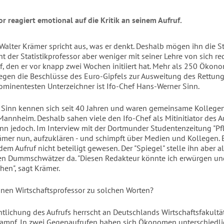
or reagiert emotional auf die Kritik an seinem Aufruf.
 Walter Krämer spricht aus, was er denkt. Deshalb mögen ihn die S
t der Statistikprofessor aber weniger mit seiner Lehre von sich re
f, den er vor knapp zwei Wochen initiiert hat. Mehr als 250 Ökon
gegen die Beschlüsse des Euro-Gipfels zur Ausweitung des Rettung
rominentesten Unterzeichner ist Ifo-Chef Hans-Werner Sinn.
Sinn kennen sich seit 40 Jahren und waren gemeinsame Kollegen
Mannheim. Deshalb sahen viele den Ifo-Chef als Mitinitiator des Au
inn jedoch. Im Interview mit der Dortmunder Studentenzeitung "Pfl
ämer nun, aufzuklären - und schimpft über Medien und Kollegen. 
dem Aufruf nicht beteiligt gewesen. Der "Spiegel" stelle ihn aber a
n Dummschwätzer da. "Diesen Redakteur könnte ich erwürgen un
hen", sagt Krämer.
einen Wirtschaftsprofessor zu solchen Worten?
entlichung des Aufrufs herrscht an Deutschlands Wirtschaftsfakultä
 Kampf. In zwei Gegenaufrufen haben sich Ökonomen unterschiedli