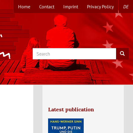
Home
Contact
Imprint
Privacy Policy
DE
TOPMENUE
EN
Search
Searc
Latest publication