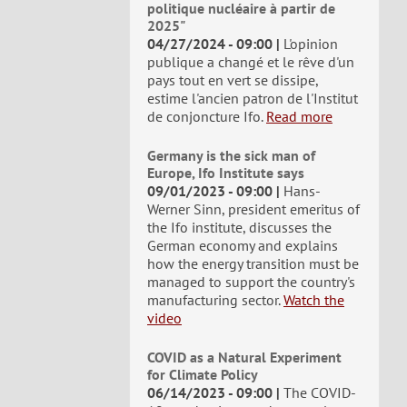
politique nucléaire à partir de
2025"
04/27/2024 - 09:00
L'opinion
publique a changé et le rêve d'un
pays tout en vert se dissipe,
estime l'ancien patron de l'Institut
de conjoncture Ifo.
Read more
Germany is the sick man of
Europe, Ifo Institute says
09/01/2023 - 09:00
Hans-
Werner Sinn, president emeritus of
the Ifo institute, discusses the
German economy and explains
how the energy transition must be
managed to support the country's
manufacturing sector.
Watch the
video
COVID as a Natural Experiment
for Climate Policy
06/14/2023 - 09:00
The COVID-