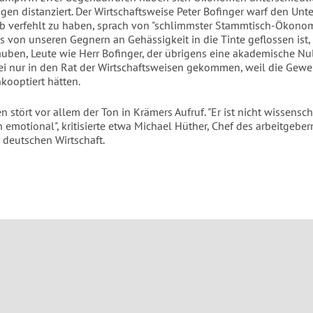
gen distanziert. Der Wirtschaftsweise Peter Bofinger warf den Unt
Job verfehlt zu haben, sprach von "schlimmster Stammtisch-Ökonom
s von unseren Gegnern an Gehässigkeit in die Tinte geflossen ist, d
uben, Leute wie Herr Bofinger, der übrigens eine akademische N
r sei nur in den Rat der Wirtschaftsweisen gekommen, weil die Gew
nkooptiert hätten.
 stört vor allem der Ton in Krämers Aufruf. "Er ist nicht wissenscha
n emotional", kritisierte etwa Michael Hüther, Chef des arbeitgebe
r deutschen Wirtschaft.