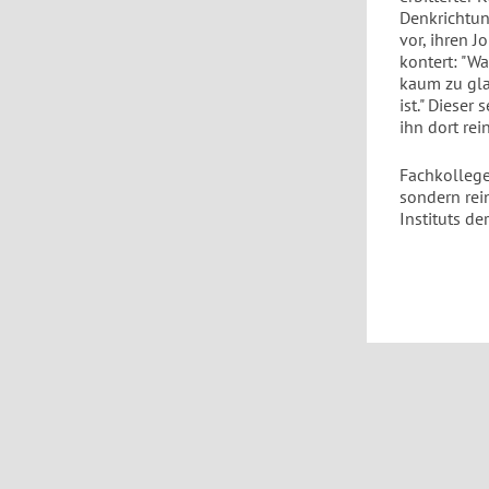
Denkrichtun
vor, ihren 
kontert: "Wa
kaum zu gla
ist." Diese
ihn dort rei
Fachkollegen
sondern rei
Instituts de