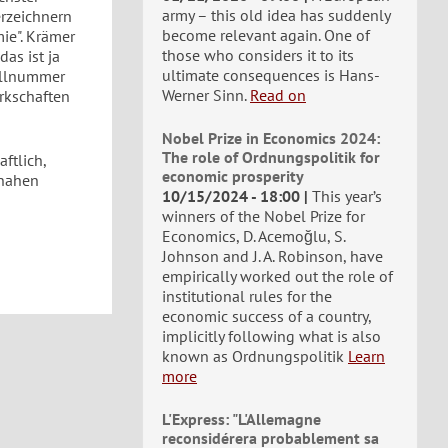
army – this old idea has suddenly
erzeichnern
become relevant again. One of
ie". Krämer
those who considers it to its
as ist ja
ultimate consequences is Hans-
ullnummer
Werner Sinn.
Read on
erkschaften
Nobel Prize in Economics 2024:
The role of Ordnungspolitik for
ftlich,
economic prosperity
rnahen
10/15/2024 - 18:00
This year’s
winners of the Nobel Prize for
Economics, D. Acemoğlu, S.
Johnson and J. A. Robinson, have
empirically worked out the role of
institutional rules for the
economic success of a country,
implicitly following what is also
known as Ordnungspolitik
Learn
more
L'Express: "L'Allemagne
reconsidérera probablement sa