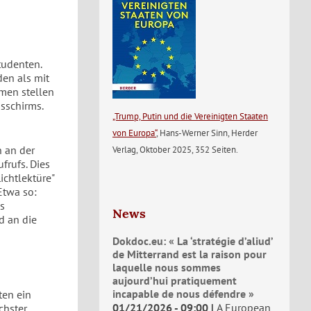
tudenten.
den als mit
omen stellen
sschirms.
„Trump, Putin und die Vereinigten Staaten
von Europa“
, Hans-Werner Sinn, Herder
 an der
Verlag, Oktober 2025, 352 Seiten.
frufs. Dies
ichtlektüre"
Etwa so:
ls
News
d an die
Dokdoc.eu: « La ‘stratégie d’aliud’
de Mitterrand est la raison pour
laquelle nous sommes
aujourd’hui pratiquement
incapable de nous défendre »
ten ein
01/21/2026 - 09:00
A European
chster