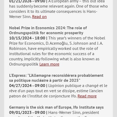
01/21/2026 - 09:00
A European army – this old idea
has suddenly become relevant again. One of those who
considers it to its ultimate consequences is Hans-
Werner Sinn.
Read on
Nobel Prize in Economics 2024: The role of
Ordnungspolitik for economic prosperity
10/15/2024 - 18:00
This year’s winners of the Nobel
Prize for Economics, D. Acemoğlu, S. Johnson and J. A.
Robinson, have empirically worked out the role of
institutional rules for the economic success of a
country, implicitly following what is also known as
Ordnungspolitik
Learn more
L'Express: "L'Allemagne reconsidérera probablement
sa politique nucléaire à partir de 2025"
04/27/2024 - 09:00
L'opinion publique a changé et le
rêve d'un pays tout en vert se dissipe, estime l'ancien
patron de l'Institut de conjoncture Ifo.
Read more
Germany is the sick man of Europe, Ifo Institute says
09/01/2023 - 09:00
Hans-Werner Sinn, president