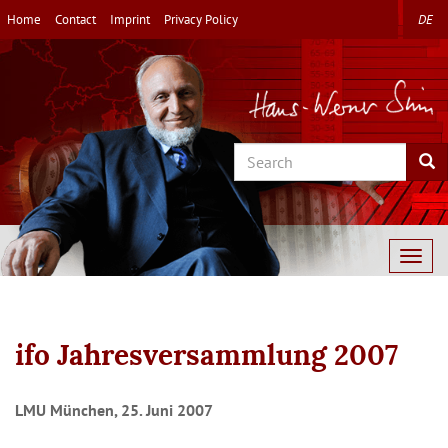
Skip
Home
Contact
Imprint
Privacy Policy
DE
to
main
content
Search
Sea
Togg
navig
ifo Jahresversammlung 2007
LMU München, 25. Juni 2007