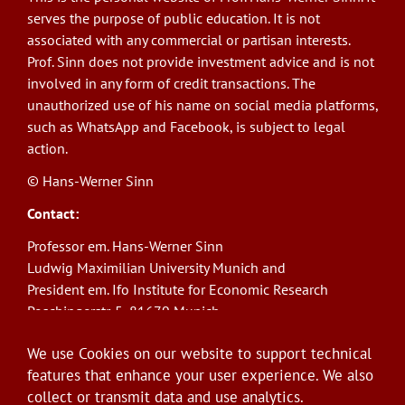
serves the purpose of public education. It is not
associated with any commercial or partisan interests.
Prof. Sinn does not provide investment advice and is not
involved in any form of credit transactions. The
unauthorized use of his name on social media platforms,
such as WhatsApp and Facebook, is subject to legal
action.
© Hans-Werner Sinn
Contact:
Professor em. Hans-Werner Sinn
Ludwig Maximilian University Munich and
President em. Ifo Institute for Economic Research
Poschingerstr. 5, 81679 Munich
Phone: +49(0)89/9224-1276
We use Cookies on our website to support technical
E-Mail:
sinn@ifo.de
features that enhance your user experience. We also
collect or transmit data and use analytics.
Log in