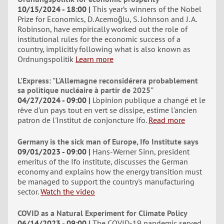
10/15/2024 - 18:00
This year’s winners of the Nobel
Prize for Economics, D. Acemoğlu, S. Johnson and J. A.
Robinson, have empirically worked out the role of
institutional rules for the economic success of a
country, implicitly following what is also known as
Ordnungspolitik
Learn more
L'Express: "L'Allemagne reconsidérera probablement
sa politique nucléaire à partir de 2025"
04/27/2024 - 09:00
L'opinion publique a changé et le
rêve d'un pays tout en vert se dissipe, estime l'ancien
patron de l'Institut de conjoncture Ifo.
Read more
Germany is the sick man of Europe, Ifo Institute says
09/01/2023 - 09:00
Hans-Werner Sinn, president
emeritus of the Ifo institute, discusses the German
economy and explains how the energy transition must
be managed to support the country's manufacturing
sector.
Watch the video
COVID as a Natural Experiment for Climate Policy
06/14/2023 - 09:00
The COVID-19 pandemic served