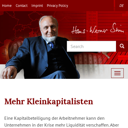
Skip
Home
Contact
Imprint
Privacy Policy
DE
to
main
content
Search
Sea
Togg
navig
Mehr Kleinkapitalisten
Eine Kapitalbeteiligung der Arbeitnehmer kann den
Unternehmen in der Krise mehr Liquidität verschaffen. Aber