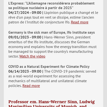
L'Express: "L'Allemagne reconsidérera probablement
sa politique nucléaire à partir de 2025"
04/27/2024 - 09:00
L'opinion publique a changé et le
rêve d'un pays tout en vert se dissipe, estime l'ancien
patron de l'Institut de conjoncture Ifo.
Read more
Germany is the sick man of Europe, Ifo Institute says
09/01/2023 - 09:00
Hans-Werner Sinn, president
emeritus of the Ifo institute, discusses the German
economy and explains how the energy transition must
be managed to support the country's manufacturing
sector.
Watch the video
COVID as a Natural Experiment for Climate Policy
06/14/2023 - 09:00
The COVID-19 pandemic served
as a real-world experiment for assessing the
mechanics of multilateral and unilateral climate
policies.
Read more
Professor em. Hans-Werner Sinn, Ludwig
Maximilian University of Munich, and