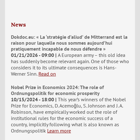
News
Dokdoc.eu: « La ‘stratégie d’aliud’ de Mitterrand est la
raison pour laquelle nous sommes aujourd’hui
pratiquement incapable de nous défendre »
01/21/2026 - 09:00
A European army – this old idea
has suddenly become relevant again. One of those who
considers it to its ultimate consequences is Hans-
Werner Sinn.
Read on
Nobel Prize in Economics 2024: The role of
Ordnungspolitik for economic prosperity
10/15/2024 - 18:00
This year’s winners of the Nobel
Prize for Economics, D. Acemoğlu, S. Johnson and J. A.
Robinson, have empirically worked out the role of
institutional rules for the economic success of a
country, implicitly following what is also known as
Ordnungspolitik
Learn more