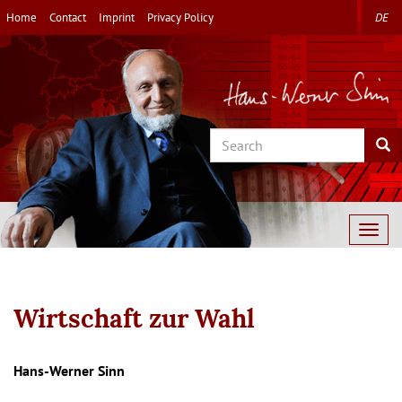
Skip
Home
Contact
Imprint
Privacy Policy
DE
to
main
content
Search
Sea
Togg
navig
Wirtschaft zur Wahl
Autor/en
Hans-Werner Sinn