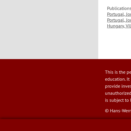
Publications
Portugal, J
Portugal, J
Hungary, Vi
This is the p
User
education. It
account
provide inves
menu
unauthorized
is subject to 
© Hans-Wern