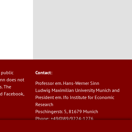
 public
Contact:
Sinn does not
Professor em. Hans-Werner Sinn
s. The
Ludwig Maximilian University Munich and
nd Facebook,
President em. Ifo Institute for Economic
Research
Poschingerstr. 5, 81679 Munich
Phone: +49(0)89/9224-1276
E-Mail:
sinn@ifo.de