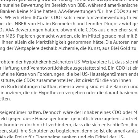
t nur eine Bewertung im Bereich von BBB, während amerikanische
Banken keine Mühe hatten, AAA-Bewertungen für ihre CDOs zu er
s IWF erhielten 80% der CDOs solch eine Spitzenbewertung. In e
er des NBER von Efraim Benmelech and Jennifer Dlugosz wird gez
s AAA-Bewertungen hatten, obwohl die CDOs aus einer eher sch
on MBS-Papieren gemacht wurden, die im Mittel gerade mal mit B
ihnen allein die Marktfähigkeit genommen hätte. Die Autoren na
ung der Wertpapiere deshalb Alchemie, die Kunst, aus Blei Gold z
oblem der hypothekenbesicherten US-Wertpapiere ist, dass sie m
Haftung und Verantwortlichkeit ausgestattet sind. Ein CDO ist ei
uf eine Kette von Forderungen, die bei US-Hauseigentümern ende
stitute, die CDOs zusammenstellen, ist direkt für die von ihnen
en Rückzahlungen haftbar; ebenso wenig sind es die Banken un
inanzierer, die die Hypotheken vergeben oder die darauf basier
ellen.
seigentümer haften. Dennoch wäre der Inhaber eines CDO oder MB
irekt gegen diese Hauseigentümer gerichtlich vorzugehen. Und sel
o könnte er doch nicht verhindern, dass die sich entschließen, ihr
en, statt ihre Schulden zu begleichen, denn so ist die amerikanis
Als die Preise für Eigenheime sanken und ein Drittel der US-