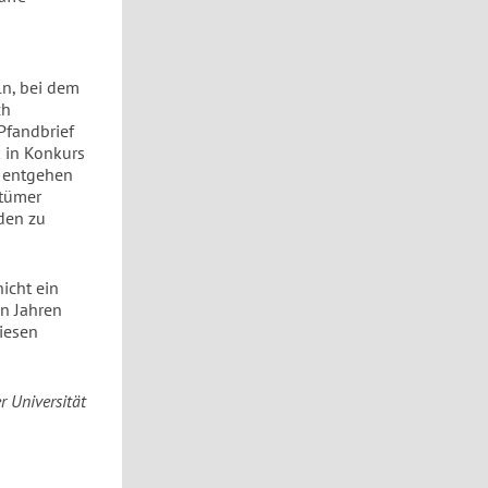
ln, bei dem
ch
Pfandbrief
k in Konkurs
h entgehen
ntümer
den zu
icht ein
en Jahren
diesen
r Universität