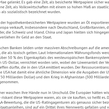
ae gelenkt. Es gab eine Zeit, als besicherte Wertpapiere sicher w
ine Zeit, als Volkswirtschaften mit einem so hohen Maß an staatli
 als sozialistisch bezeichnet wurden.
 der hypothekenbesicherten Wertpapiere wurden an Öl exportiere
ropa verkauft, insbesondere nach Deutschland, Großbritannien, d
er, die Schweiz und Irland. China und Japan hielten sich hingege
verliehen ihr Geld an den Staat.
schen Banken leiden unter massiven Abschreibungen auf die ame
, die als toxisch gelten. Laut Internationalem Währungsfonds wer
ber 50 % des Eigenkapitals des westeuropäischen Bankensystem
en US-Dollar, vernichtet worden sein, wobei der Löwenanteil der Ve
effen dürfte, die in den USA emittiert wurden. Der Ressourcentrans
ie USA hat damit eine ähnliche Dimension wie die Ausgaben der U
750 Milliarden Dollar) und den Krieg in Afghanistan (300 Milliarde
genommen.
ner waschen ihre Hände nun in Unschuld. Die Europäer hätten wi
riskant diese Wertpapiere waren, als sie sie kauften, so heißt es. 
A-Bewertung, die die US-Ratingagenturen als genauso sicher bez
taatsanleihen, sind auf ein Drittel ihres Nennwerts gefallen und 