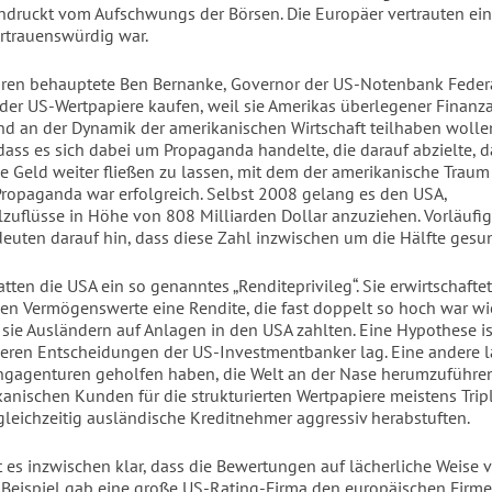
ndruckt vom Aufschwungs der Börsen. Die Europäer vertrauten ei
ertrauenswürdig war.
hren behauptete Ben Bernanke, Governor der US-Notenbank Federa
der US-Wertpapiere kaufen, weil sie Amerikas überlegener Finanza
nd an der Dynamik der amerikanischen Wirtschaft teilhaben wollen
 dass es sich dabei um Propaganda handelte, die darauf abzielte, d
e Geld weiter fließen zu lassen, mit dem der amerikanische Traum 
Propaganda war erfolgreich. Selbst 2008 gelang es den USA,
lzuflüsse in Höhe von 808 Milliarden Dollar anzuziehen. Vorläufi
 deuten darauf hin, dass diese Zahl inzwischen um die Hälfte gesun
tten die USA ein so genanntes „Renditeprivileg“. Sie erwirtschaftet
en Vermögenswerte eine Rendite, die fast doppelt so hoch war wi
 sie Ausländern auf Anlagen in den USA zahlten. Eine Hypothese is
eren Entscheidungen der US-Investmentbanker lag. Eine andere la
ngagenturen geholfen haben, die Welt an der Nase herumzuführen
kanischen Kunden für die strukturierten Wertpapiere meistens Trip
leichzeitig ausländische Kreditnehmer aggressiv herabstuften.
st es inzwischen klar, dass die Bewertungen auf lächerliche Weise v
Beispiel gab eine große US-Rating-Firma den europäischen Firm