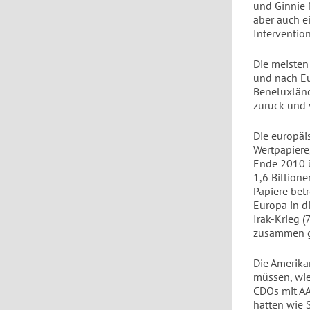
und Ginnie M
aber auch e
Intervention
Die meisten
und nach Eu
Beneluxländ
zurück und 
Die europäi
Wertpapiere
Ende 2010 ü
1,6 Billion
Papiere betr
Europa in d
Irak-Krieg (
zusammen 
Die Amerika
müssen, wie 
CDOs mit AA
hatten wie S