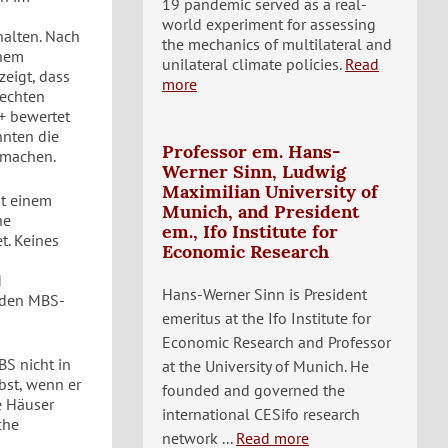
19 pandemic served as a real-
world experiment for assessing
halten. Nach
the mechanics of multilateral and
inem
unilateral climate policies.
Read
eigt, dass
more
lechten
+ bewertet
nnten die
Professor em. Hans-
u machen.
Werner Sinn, Ludwig
Maximilian University of
it einem
Munich, and President
ne
em., Ifo Institute for
t. Keines
Economic Research
d
Hans-Werner Sinn is President
enden MBS-
emeritus at the Ifo Institute for
Economic Research and Professor
S nicht in
at the University of Munich. He
bst, wenn er
founded and governed the
e Häuser
international CESifo research
che
network ...
Read more