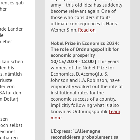
aren, es gab
army – this old idea has suddenly
cher
become relevant again. One of
those who considers it to its
ultimate consequences is Hans-
nde Länder
Werner Sinn.
Read on
ie
n eher
Nobel Prize in Economics 2024:
The role of Ordnungspolitik for
economic prosperity
rikanischen
10/15/2024 - 18:00
This year’s
den bis
winners of the Nobel Prize for
s, nämlich
Economics, D. Acemoğlu, S.
rluste
Johnson and J. A. Robinson, have
fer von
empirically worked out the role of
SA für den
institutional rules for the
n Dollar)
economic success of a country,
implicitly following what is also
known as Ordnungspolitik
Learn
more
ssen
Doch selbst
L'Express: "L'Allemagne
eichnet
reconsidérera probablement sa
verharren