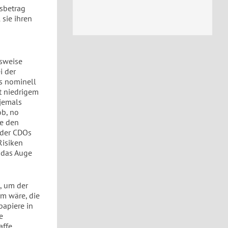
sbetrag
 sie ihren
lsweise
i der
es nominell
t niedrigem
 jemals
ob, no
re den
 der CDOs
Risiken
t das Auge
, um der
rm wäre, die
apiere in
e
affe