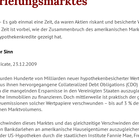
riefungsmarktes
s gab einmal eine Zeit, da waren Aktien riskant und besicherte 
se Zeit ist vorbei, wie der Zusammenbruch des amerikanischen Mark
Hypothekenkredite gezeigt hat.
r Sinn
dicate, 23.12.2009
urden Hunderte von Milliarden neuer hypothekenbesicherter Wer
us ihnen hervorgegangene Collateralized Debt Obligations (CDO) 
m die mangelnden Ersparnisse in den Vereinigten Staaten auszugl
he Immobilien zu finanzieren. Doch mittlerweile ist praktisch der
euemissionen solcher Wertpapiere verschwunden – bis auf 3 % de
chen Marktvolumens.
chwinden dieses Marktes und das gleichzeitige Verschwinden der
en Bankdarlehen an amerikanische Hauseigentümer auszugleiche
der US-Hypotheken durch die staatlichen Institute Fannie Mae, F