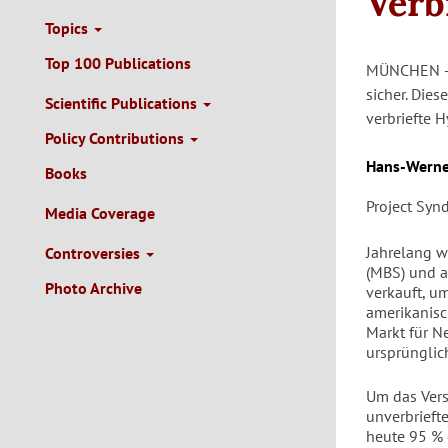
Verb
Topics
Top 100 Publications
MÜNCHEN – E
sicher. Die
Scientific Publications
verbriefte 
Policy Contributions
Autor/en
Hans-Werne
Books
Project Syn
Media Coverage
Jahrelang w
Controversies
(MBS) und a
Photo Archive
verkauft, u
amerikanisc
Markt für N
ursprüngli
Um das Vers
unverbrieft
heute 95 % 