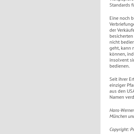
Standards f
Eine noch b
Verbriefung
der Verkäuf
besicherten
nicht bedie
geht, kann 
können, ind
insolvent s
bedienen.
Seit ihrer E
einziger Pfa
aus den USA
Namen verd
Hans-Werner 
München und 
Copyright: P