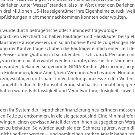
arlehen „unter Wasser“ standen, also im Wert unter den Darlehen
en drei Millionen US-Hauseigentümer ihre Eigenheime zurück, weil
rpflichtungen nicht mehr nachkommen konnten oder wollten.
 wurde durch betrügerische oder zumindest fragwürdige
raktiken verschärft. So haben Bauträger und Hauskäufer beispie
auspreise ausgewiesen, um so an höhere Kredite zu gelangen. Be
ung der Kaufverträge schoben die Bauträger einfach einen Teil d
n Preises ohne Quittung in bar über den Tisch zurück. Personen mi
von denen nicht erwartet werden konnte, dass sie ihre Darlehen
n würden, bekamen so genannte NINJA-Kredite: „No income, no j
ein Einkommen, keine Arbeit, kein Vermögen. Auch wurden Honora
 zugeschlagen und später im Verbriefungsprozess zu den Werten
il angeblich durch die Konsolidierung stochastisch unabhängiger 
chaffen wurde. Fahrlässigkeit und Verantwortungslosigkeit, sowei
den ihr System der Hypothekenfinanzierung neu erfinden müssen
hen Falle zu entkommen, in die sie getappt sind. Eine Minimalrefo
wingen, einen gewissen Anteil der von ihnen ausgegebenen Wertp
zen zu behalten. So würden auch sie den Schmerz spüren, wenn di
 nicht bedient werden – und somit einen starken Anreiz haben, str