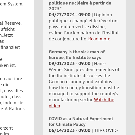
politique nucléaire à partir de
nem System,
2025"
04/27/2024 - 09:00
L'opinion
publique a changé et le rêve d'un
l Reserve,
pays tout en vert se dissipe,
ufsicht
estime l'ancien patron de l'Institut
. Jetzt
de conjoncture Ifo.
Read more
as
finanziert
Germany is the sick man of
Europe, Ifo Institute says
ge
09/01/2023 - 09:00
Hans-
ken ist.
Werner Sinn, president emeritus of
the Ifo institute, discusses the
en auf ihre
German economy and explains
e die
how the energy transition must be
t, dass dies
managed to support the country's
utet, dass
manufacturing sector.
Watch the
, indem sie
video
le-A-Ratings
COVID as a Natural Experiment
for Climate Policy
erzerrt
06/14/2023 - 09:00
The COVID-
en im