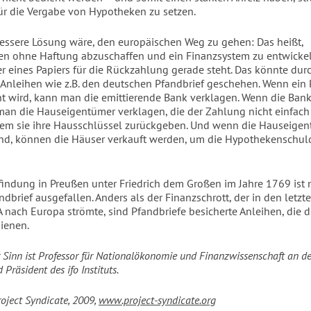
ür die Vergabe von Hypotheken zu setzen.
essere Lösung wäre, den europäischen Weg zu gehen: Das heißt,
en ohne Haftung abzuschaffen und ein Finanzsystem zu entwicke
er eines Papiers für die Rückzahlung gerade steht. Das könnte dur
 Anleihen wie z.B. den deutschen Pfandbrief geschehen. Wenn ein 
nt wird, kann man die emittierende Bank verklagen. Wenn die Ban
man die Hauseigentümer verklagen, die der Zahlung nicht einfac
em sie ihre Hausschlüssel zurückgeben. Und wenn die Hauseige
ind, können die Häuser verkauft werden, um die Hypothekenschul
rfindung in Preußen unter Friedrich dem Großen im Jahre 1769 ist n
ndbrief ausgefallen. Anders als der Finanzschrott, der in den letzt
 nach Europa strömte, sind Pfandbriefe besicherte Anleihen, die 
ienen.
Sinn ist Professor für Nationalökonomie und Finanzwissenschaft an de
Präsident des ifo Instituts.
roject Syndicate, 2009,
www.project-syndicate.org