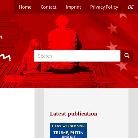
Home
Contact
Imprint
Privacy Policy
DE
TOPMENUE
EN
Search
Searc
Latest publication