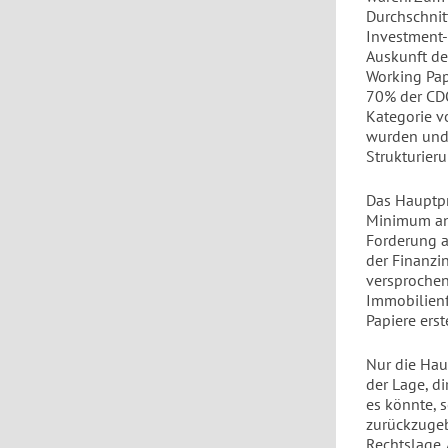
Durchschnit
Investment-
Auskunft de
Working Pap
70% der CDO
Kategorie v
wurden und 
Strukturier
Das Hauptpr
Minimum an 
Forderung a
der Finanzin
versprochen
Immobilienf
Papiere erst
Nur die Hau
der Lage, d
es könnte, s
zurückzugeb
Rechtslage. 