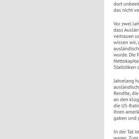
dort unbeei
das nicht v
Vor zwei Ja
dass Auslän
vertrauen u
wissen wir,
ausländisch
wurde. Die 
Nettokapita
Statistiken
Jahrelang ha
ausländisch
Rendite, die
an den klüg
die US-Rati
ihren ameri
gaben und g
In der Tat i
waren. Zum 