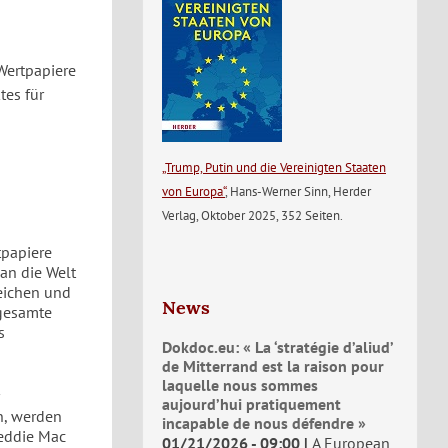
Wertpapiere
tes für
„Trump, Putin und die Vereinigten Staaten
von Europa“
, Hans-Werner Sinn, Herder
Verlag, Oktober 2025, 352 Seiten.
tpapiere
an die Welt
eichen und
News
 gesamte
s
Dokdoc.eu: « La ‘stratégie d’aliud’
de Mitterrand est la raison pour
laquelle nous sommes
aujourd’hui pratiquement
n, werden
incapable de nous défendre »
reddie Mac
01/21/2026 - 09:00
A European