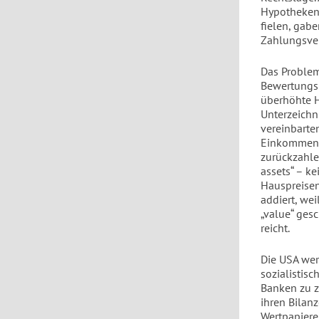
Hypothekend
fielen, gab
Zahlungsve
Das Problem
Bewertungsp
überhöhte H
Unterzeichn
vereinbarte
Einkommen, 
zurückzahle
assets“ – k
Hauspreisen
addiert, we
„value“ ges
reicht.
Die USA wer
sozialistisc
Banken zu z
ihren Bilan
Wertpapiere