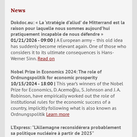
News
Dokdoc.eu: « La ‘stratégie d’aliud’ de Mitterrand est la
raison pour laquelle nous sommes aujourd’hui
pratiquement incapable de nous défendre »
01/21/2026 - 09:00
A European army – this old idea
has suddenly become relevant again. One of those who
considers it to its ultimate consequences is Hans-
Werner Sinn.
Read on
Nobel Prize in Economics 2024: The role of
Ordnungspolitik for economic prosperity
10/15/2024 - 18:00
This year’s winners of the Nobel
Prize for Economics, D. Acemoğlu, S. Johnson and J. A.
Robinson, have empirically worked out the role of
institutional rules for the economic success of a
country, implicitly following what is also known as
Ordnungspolitik
Learn more
L'Express: "L'Allemagne reconsidérera probablement
sa politique nucléaire à partir de 2025"