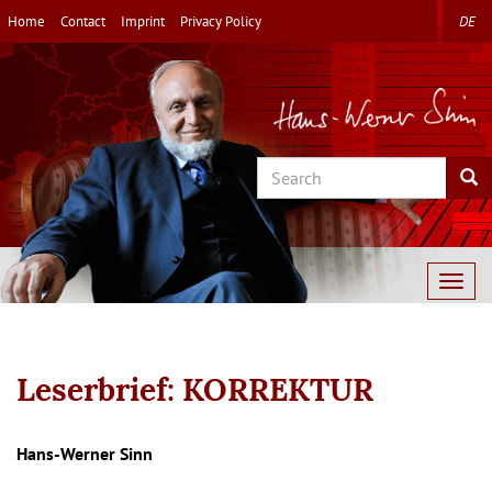
Skip
Home
Contact
Imprint
Privacy Policy
DE
to
main
content
Search
Sea
Togg
navig
Leserbrief: KORREKTUR
Autor/en
Hans-Werner Sinn