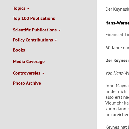
Topics
Der Keynesi
Top 100 Publications
Autor/en
Hans-Werne
Scientific Publications
Financial T
Policy Contributions
60 Jahre na
Books
Der Keynesi
Media Coverage
Controversies
Von Hans-We
Photo Archive
John Maynar
findet nicht
also erst n
Vielmehr ka
kann dann e
unzureichen
Keynes hat 