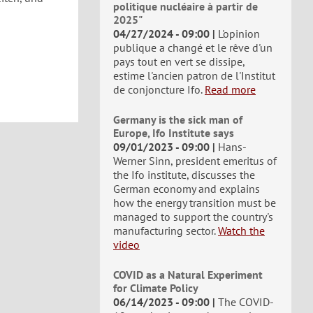
politique nucléaire à partir de
2025"
04/27/2024 - 09:00
L'opinion
publique a changé et le rêve d'un
pays tout en vert se dissipe,
estime l'ancien patron de l'Institut
de conjoncture Ifo.
Read more
Germany is the sick man of
Europe, Ifo Institute says
09/01/2023 - 09:00
Hans-
Werner Sinn, president emeritus of
the Ifo institute, discusses the
German economy and explains
how the energy transition must be
managed to support the country's
manufacturing sector.
Watch the
video
COVID as a Natural Experiment
for Climate Policy
06/14/2023 - 09:00
The COVID-