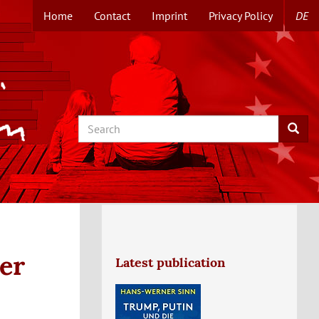
Home
Contact
Imprint
Privacy Policy
DE
TOPMENUE
EN
Search
Searc
er
Latest publication