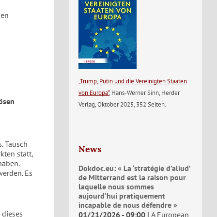
sen
„Trump, Putin und die Vereinigten Staaten
von Europa“
, Hans-Werner Sinn, Herder
lösen
Verlag, Oktober 2025, 352 Seiten.
. Tausch
News
kten statt,
haben.
Dokdoc.eu: « La ‘stratégie d’aliud’
werden. Es
de Mitterrand est la raison pour
laquelle nous sommes
aujourd’hui pratiquement
incapable de nous défendre »
 dieses
01/21/2026 - 09:00
A European