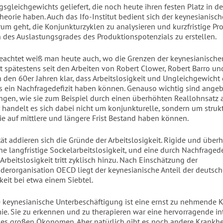
sgleichgewichts geliefert, die noch heute ihren festen Platz in de
heorie haben. Auch das Ifo-Institut bedient sich der keynesianisch
um geht, die Konjunkturzyklen zu analysieren und kurzfristige P
des Auslastungsgrades des Produktionspotenzials zu erstellen.
achtet weiß man heute auch, wo die Grenzen der keynesianische
st spätestens seit den Arbeiten von Robert Clower, Robert Barro u
 den 60er Jahren klar, dass Arbeitslosigkeit und Ungleichgewicht
s ein Nachfragedefizit haben können. Genauso wichtig sind angeb
gen, wie sie zum Beispiel durch einen überhöhten Reallohnsatz 
 handelt es sich dabei nicht um konjunkturelle, sondern um struk
ie auf mittlere und längere Frist Bestand haben können.
tät addieren sich die Gründe der Arbeitslosigkeit. Rigide und übe
e langfristige Sockelarbeitslosigkeit, und eine durch Nachfragede
Arbeitslosigkeit tritt zyklisch hinzu. Nach Einschätzung der
nderorganisation OECD liegt der keynesianische Anteil der deutsc
keit bei etwa einem Siebtel.
 keynesianische Unterbeschäftigung ist eine ernst zu nehmende K
e. Sie zu erkennen und zu therapieren war eine hervorragende int
nes großen Ökonomen. Aber natürlich gibt es noch andere Krankhe