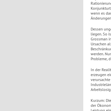
Rationierung
Konjunkturt
wenn es dar
Änderungen 
Dessen unge
liegen. So i
Grossman in
Ursachen al
Beschränkun
werden. Nur
Probleme, d
In der Reali
erzeugen ein
verursachte 
Industrielä
Arbeitslosig
Kurzum: Die
der Ökonomi
Leistung ei