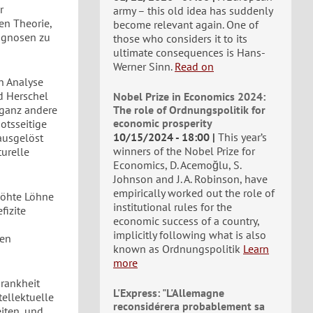
r
army – this old idea has suddenly
en Theorie,
become relevant again. One of
rognosen zu
those who considers it to its
ultimate consequences is Hans-
Werner Sinn.
Read on
n Analyse
nd Herschel
Nobel Prize in Economics 2024:
 ganz andere
The role of Ordnungspolitik for
economic prosperity
otsseitige
10/15/2024 - 18:00
This year’s
ausgelöst
winners of the Nobel Prize for
turelle
Economics, D. Acemoğlu, S.
Johnson and J. A. Robinson, have
empirically worked out the role of
rhöhte Löhne
institutional rules for the
fizite
economic success of a country,
implicitly following what is also
hen
known as Ordnungspolitik
Learn
more
rankheit
L'Express: "L'Allemagne
ellektuelle
reconsidérera probablement sa
iten, und