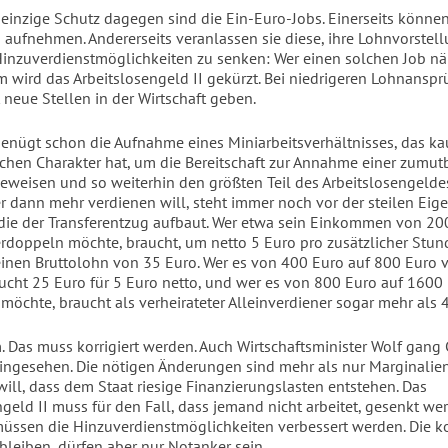
r einzige Schutz dagegen sind die Ein-Euro-Jobs. Einerseits können
 aufnehmen. Andererseits veranlassen sie diese, ihre Lohnvorstell
Hinzuverdienstmöglichkeiten zu senken: Wer einen solchen Job n
m wird das Arbeitslosengeld II gekürzt. Bei niedrigeren Lohnansp
t neue Stellen in der Wirtschaft geben.
genügt schon die Aufnahme eines Miniarbeitsverhältnisses, das k
schen Charakter hat, um die Bereitschaft zur Annahme einer zumut
beweisen und so weiterhin den größten Teil des Arbeitslosengeldes
er dann mehr verdienen will, steht immer noch vor der steilen Eige
ie der Transferentzug aufbaut. Wer etwa sein Einkommen von 20
rdoppeln möchte, braucht, um netto 5 Euro pro zusätzlicher Stun
einen Bruttolohn von 35 Euro. Wer es von 400 Euro auf 800 Euro
ucht 25 Euro für 5 Euro netto, und wer es von 800 Euro auf 1600
möchte, braucht als verheirateter Alleinverdiener sogar mehr als 
n
. Das muss korrigiert werden. Auch Wirtschaftsminister Wolf gang
ingesehen. Die nötigen Änderungen sind mehr als nur Marginali
will, dass dem Staat riesige Finanzierungslasten entstehen. Das
geld II muss für den Fall, dass jemand nicht arbeitet, gesenkt we
üssen die Hinzuverdienstmöglichkeiten verbessert werden. Die
bleiben, dürfen aber nur Notanker sein.