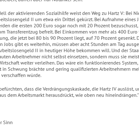
ll der aktivierenden Sozialhilfe weist den Weg zu Hartz V: Bei Ni
beitslosengeld II um etwa ein Drittel gekürzt. Bei Aufnahme eines 
den die ersten 200 Euro sogar noch mit 20 Prozent bezuschusst,
om Transferentzug befreit. Bei Einkommen von mehr als 400 Euro 
ng, die jetzt bei 80 bis 90 Prozent liegt, auf 70 Prozent gesenkt. 
Jobs gibt es weiterhin, müssen aber acht Stunden am Tag ausg
beitslosengeld II in heutiger Höhe bekommen will. Und der Staat
auten Arbeitnehmer nicht selbst einsetzen, sondern muss sie meis
Wirtschaft weiter verleihen. Das wäre ein funktionierendes System
t in Schwung brächte und gering qualifizierten Arbeitnehmern me
verschaffen würde.
efürchten, dass die Verdrängungskaskade, die Hartz IV auslöst, u
 aus dem Arbeitsmarkt herausdrückt, wie oben neu hineindrängen."
r Sinn