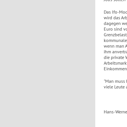
Das Ifo-Mode
wird das Ar
dagegen wer
Euro sind v
Grenzbelastu
kommunalen 
wenn man Ar
ihm anvertr
die private 
Arbeitsmark
Einkommen 
"Man muss b
viele Leute
Hans-Werne