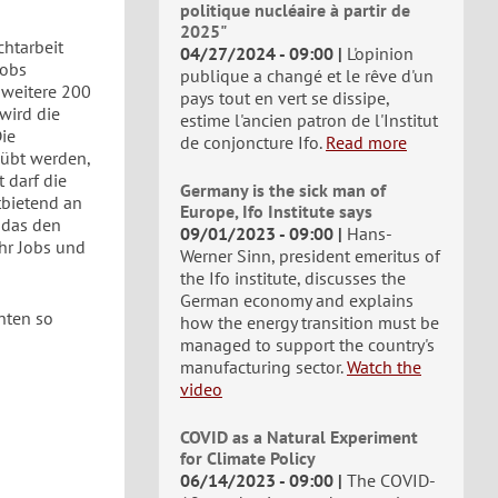
politique nucléaire à partir de
2025"
chtarbeit
04/27/2024 - 09:00
L'opinion
Jobs
publique a changé et le rêve d'un
 weitere 200
pays tout en vert se dissipe,
wird die
estime l'ancien patron de l'Institut
Die
de conjoncture Ifo.
Read more
eübt werden,
 darf die
Germany is the sick man of
tbietend an
Europe, Ifo Institute says
, das den
09/01/2023 - 09:00
Hans-
hr Jobs und
Werner Sinn, president emeritus of
the Ifo institute, discusses the
German economy and explains
nten so
how the energy transition must be
managed to support the country's
manufacturing sector.
Watch the
video
COVID as a Natural Experiment
for Climate Policy
06/14/2023 - 09:00
The COVID-