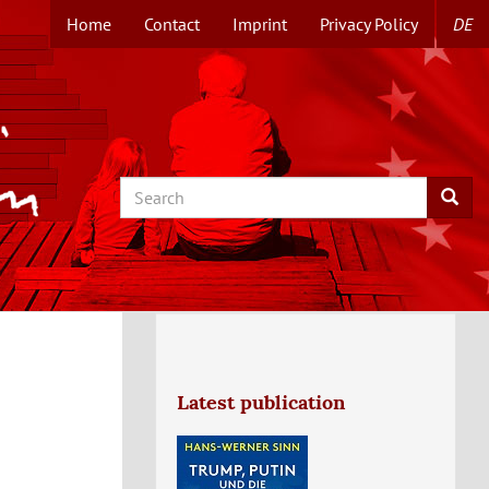
Home
Contact
Imprint
Privacy Policy
DE
TOPMENUE
EN
Search
Searc
Latest publication