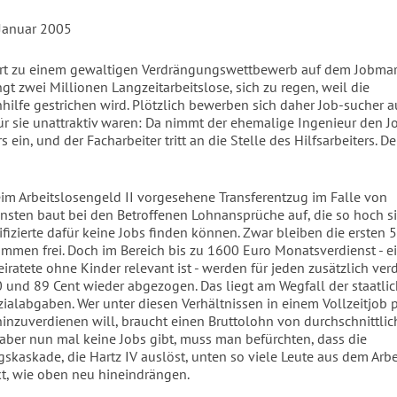
 Januar 2005
hrt zu einem gewaltigen Verdrängungswettbewerb auf dem Jobmark
gt zwei Millionen Langzeitarbeitslose, sich zu regen, weil die
hilfe gestrichen wird. Plötzlich bewerben sich daher Job-sucher au
für sie unattraktiv waren: Da nimmt der ehemalige Ingenieur den J
s ein, und der Facharbeiter tritt an die Stelle des Hilfsarbeiters. 
im Arbeitslosengeld II vorgesehene Transferentzug im Falle von
nsten baut bei den Betroffenen Lohnansprüche auf, die so hoch si
ifizierte dafür keine Jobs finden können. Zwar bleiben die ersten 
mmen frei. Doch im Bereich bis zu 1600 Euro Monatsverdienst - ei
eiratete ohne Kinder relevant ist - werden für jeden zusätzlich ve
 und 89 Cent wieder abgezogen. Das liegt am Wegfall der staatlic
ialabgaben. Wer unter diesen Verhältnissen in einem Vollzeitjob 
hinzuverdienen will, braucht einen Bruttolohn von durchschnittlic
 aber nun mal keine Jobs gibt, muss man befürchten, dass die
skaskade, die Hartz IV auslöst, unten so viele Leute aus dem Arb
t, wie oben neu hineindrängen.