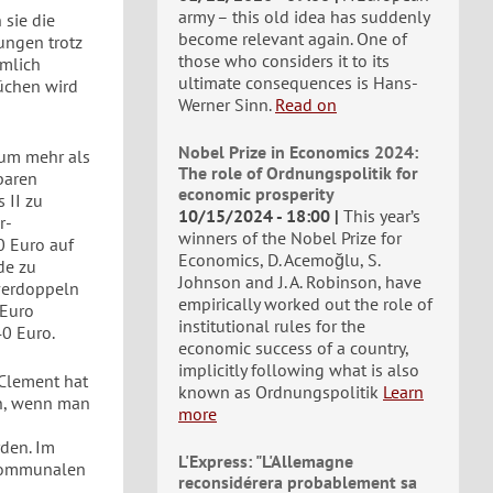
army – this old idea has suddenly
 sie die
become relevant again. One of
ungen trotz
those who considers it to its
ämlich
ultimate consequences is Hans-
rüchen wird
Werner Sinn.
Read on
Nobel Prize in Economics 2024:
aum mehr als
The role of Ordnungspolitik for
baren
economic prosperity
 II zu
10/15/2024 - 18:00
This year’s
r-
winners of the Nobel Prize for
0 Euro auf
Economics, D. Acemoğlu, S.
de zu
Johnson and J. A. Robinson, have
 verdoppeln
empirically worked out the role of
 Euro
institutional rules for the
40 Euro.
economic success of a country,
implicitly following what is also
 Clement hat
known as Ordnungspolitik
Learn
en, wenn man
more
rden. Im
L'Express: "L'Allemagne
 kommunalen
reconsidérera probablement sa