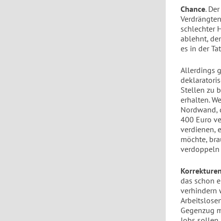
Chance
. De
Verdrängten
schlechter 
ablehnt, de
es in der Ta
Allerdings 
deklaratori
Stellen zu 
erhalten. W
Nordwand, d
400 Euro ve
verdienen, 
möchte, bra
verdoppeln 
Korrekture
das schon e
verhindern 
Arbeitslosen
Gegenzug m
Jobs sollen 