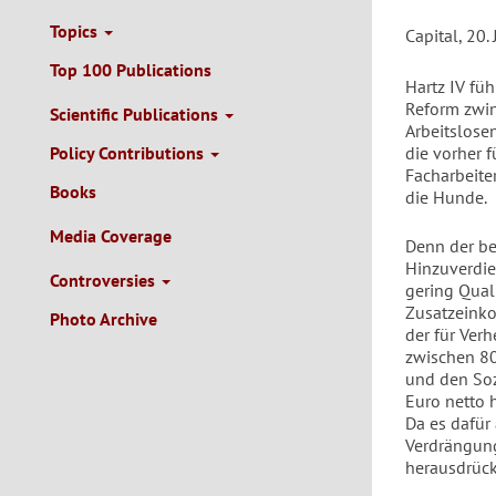
Topics
Capital, 20.
Top 100 Publications
Hartz IV fü
Reform zwin
Scientific Publications
Arbeitslosen
Policy Contributions
die vorher 
Facharbeiter
Books
die Hunde.
Media Coverage
Denn der be
Hinzuverdie
Controversies
gering Qual
Zusatzeinko
Photo Archive
der für Verh
zwischen 80
und den Soz
Euro netto 
Da es dafür
Verdrängung
herausdrück