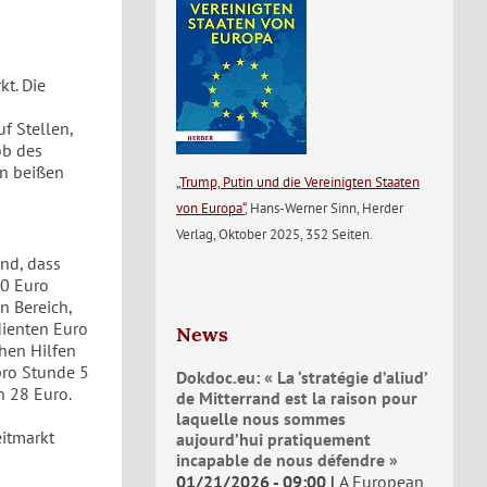
t. Die
f Stellen,
ob des
Den beißen
„Trump, Putin und die Vereinigten Staaten
von Europa“
, Hans-Werner Sinn, Herder
Verlag, Oktober 2025, 352 Seiten.
nd, dass
50 Euro
n Bereich,
rdienten Euro
News
hen Hilfen
pro Stunde 5
Dokdoc.eu: « La ‘stratégie d’aliud’
h 28 Euro.
de Mitterrand est la raison pour
laquelle nous sommes
eitmarkt
aujourd’hui pratiquement
incapable de nous défendre »
01/21/2026 - 09:00
A European