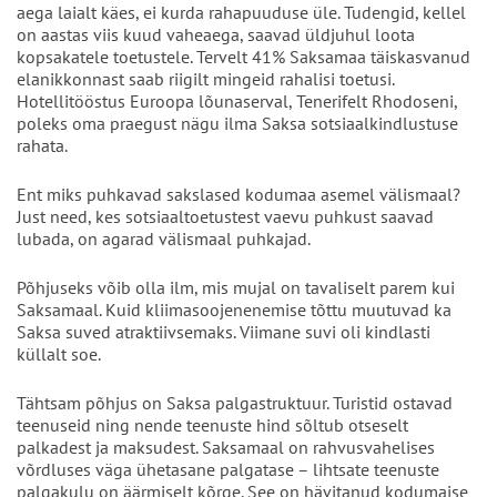
aega laialt käes, ei kurda rahapuuduse üle. Tudengid, kellel
on aastas viis kuud vaheaega, saavad üldjuhul loota
kopsakatele toetustele. Tervelt 41% Saksamaa täiskasvanud
elanikkonnast saab riigilt mingeid rahalisi toetusi.
Hotellitööstus Euroopa lõunaserval, Tenerifelt Rhodoseni,
poleks oma praegust nägu ilma Saksa sotsiaalkindlustuse
rahata.
Ent miks puhkavad sakslased kodumaa asemel välismaal?
Just need, kes sotsiaaltoetustest vaevu puhkust saavad
lubada, on agarad välismaal puhkajad.
Põhjuseks võib olla ilm, mis mujal on tavaliselt parem kui
Saksamaal. Kuid kliimasoojenenemise tõttu muutuvad ka
Saksa suved atraktiivsemaks. Viimane suvi oli kindlasti
küllalt soe.
Tähtsam põhjus on Saksa palgastruktuur. Turistid ostavad
teenuseid ning nende teenuste hind sõltub otseselt
palkadest ja maksudest. Saksamaal on rahvusvahelises
võrdluses väga ühetasane palgatase – lihtsate teenuste
palgakulu on äärmiselt kõrge. See on hävitanud kodumaise