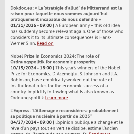
Dokdoc.eu: « La ‘stratégie d’aliud’ de Mitterrand est la
raison pour laquelle nous sommes aujourd’hui
pratiquement incapable de nous défendre »
01/21/2026 - 09:00
A European army – this old idea
has suddenly become relevant again. One of those who
considers it to its ultimate consequences is Hans-
Werner Sinn.
Read on
Nobel Prize in Economics 2024: The role of
Ordnungspolitik for economic prosperity
10/15/2024 - 18:00
This year’s winners of the Nobel
Prize for Economics, D. Acemoğlu, S. Johnson and J. A.
Robinson, have empirically worked out the role of
institutional rules for the economic success of a
country, implicitly following what is also known as
Ordnungspolitik
Learn more
L'Express: "L'Allemagne reconsidérera probablement
sa politique nucléaire à partir de 2025"
04/27/2024 - 09:00
L'opinion publique a changé et le
rêve d'un pays tout en vert se dissipe, estime l'ancien