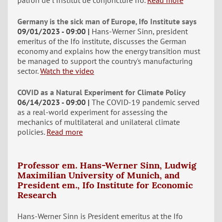
patron de l'Institut de conjoncture Ifo.
Read more
Germany is the sick man of Europe, Ifo Institute says
09/01/2023 - 09:00
Hans-Werner Sinn, president
emeritus of the Ifo institute, discusses the German
economy and explains how the energy transition must
be managed to support the country's manufacturing
sector.
Watch the video
COVID as a Natural Experiment for Climate Policy
06/14/2023 - 09:00
The COVID-19 pandemic served
as a real-world experiment for assessing the
mechanics of multilateral and unilateral climate
policies.
Read more
Professor em. Hans-Werner Sinn, Ludwig
Maximilian University of Munich, and
President em., Ifo Institute for Economic
Research
Hans-Werner Sinn is President emeritus at the Ifo