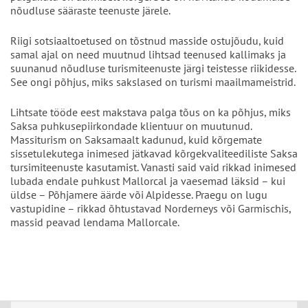
nõudluse sääraste teenuste järele.
Riigi sotsiaaltoetused on tõstnud masside ostujõudu, kuid
samal ajal on need muutnud lihtsad teenused kallimaks ja
suunanud nõudluse turismiteenuste järgi teistesse riikidesse.
See ongi põhjus, miks sakslased on turismi maailmameistrid.
Lihtsate tööde eest makstava palga tõus on ka põhjus, miks
Saksa puhkusepiirkondade klientuur on muutunud.
Massiturism on Saksamaalt kadunud, kuid kõrgemate
sissetulekutega inimesed jätkavad kõrgekvaliteediliste Saksa
tursimiteenuste kasutamist. Vanasti said vaid rikkad inimesed
lubada endale puhkust Mallorcal ja vaesemad läksid – kui
üldse – Põhjamere äärde või Alpidesse. Praegu on lugu
vastupidine – rikkad õhtustavad Norderneys või Garmischis,
massid peavad lendama Mallorcale.