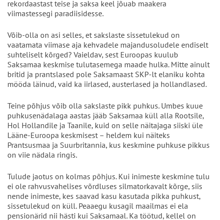
rekordaastast teise ja saksa keel jõuab maakera
viimastessegi paradiisidesse.
Võib-olla on asi selles, et sakslaste sissetulekud on
vaatamata viimase aja kehvadele majandusoludele endiselt
suhteliselt kõrged? Vaieldav, sest Euroopas kuulub
Saksamaa keskmise tulutasemega maade hulka. Mitte ainult
britid ja prantslased pole Saksamaast SKP-lt elaniku kohta
mööda läinud, vaid ka iirlased, austerlased ja hollandlased.
Teine põhjus võib olla sakslaste pikk puhkus. Umbes kuue
puhkusenädalaga aastas jääb Saksamaa küll alla Rootsile,
Hol Hollandile ja Taanile, kuid on selle näitajaga siiski üle
Lääne-Euroopa keskmisest – heldem kui näiteks
Prantsusmaa ja Suurbritannia, kus keskmine puhkuse pikkus
on viie nädala ringis.
Tulude jaotus on kolmas põhjus. Kui inimeste keskmine tulu
ei ole rahvusvahelises võrdluses silmatorkavalt kõrge, siis
nende inimeste, kes saavad kasu kasutada pikka puhkust,
sissetulekud on küll. Peaaegu kusagil maailmas ei ela
pensionärid nii hästi kui Saksamaal. Ka töötud, kellel on