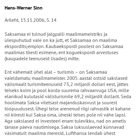
Autor/en
Hans-Werner Sinn
Ärileht, 15.11.2006, S. 14
Saksamaa ei tulnud jalgpalli maailmameistriks ja
ülespuhutud vale on ka jutt, et Saksamaa on maailma
ekspordits¡empion. Kaubaekspordi poolest on Saksamaa
maailmas tõesti esimene, ent koguekspordi arvestuses
(kaupadele teenuseid lisades) mitte.
Ent vähemalt ühel alal – turismis – on Saksamaa
vaieldamatu maailmameister. 2005. aastal ostsid sakslased
välismaalt turismiteenuseid 73,2 miljardi dollari eest, jättes
teiseks kolm ja pool korda suurema rahvaarvuga USA, mille
elanikud kulutasid välisturismile 69,2 miljardit dollarit. Seda
hoolimata Saksa viletsast majanduskasvust ja suurest
tööpuudusest. Ühegi teise arenenud riigi rahvastik ei kahane
nii kiiresti kui Saksa oma, üheski teises pole nii vähe lapsi.
Aga sakslased ei investeeri enam tulevikku, nad on ametis
tänase päeva nautimisega. Saksa luksuslaevad künnavad
väsimatult maailma meresid, Lufthansa lendab ühest