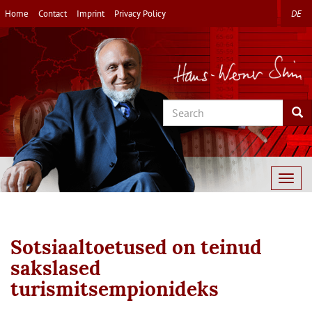
Skip
Home
Contact
Imprint
Privacy Policy
DE
to
main
content
Search
Sea
Togg
navig
Sotsiaaltoetused on teinud
sakslased
turismitsempionideks