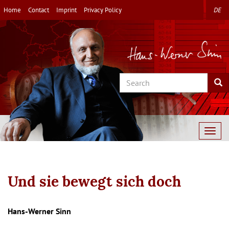
Skip
Home
Contact
Imprint
Privacy Policy
DE
to
main
content
Search
Sea
Togg
navig
Und sie bewegt sich doch
Autor/en
Hans-Werner Sinn