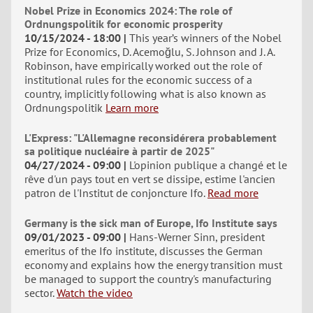
Nobel Prize in Economics 2024: The role of
Ordnungspolitik for economic prosperity
10/15/2024 - 18:00
This year’s winners of the Nobel
Prize for Economics, D. Acemoğlu, S. Johnson and J. A.
Robinson, have empirically worked out the role of
institutional rules for the economic success of a
country, implicitly following what is also known as
Ordnungspolitik
Learn more
L'Express: "L'Allemagne reconsidérera probablement
sa politique nucléaire à partir de 2025"
04/27/2024 - 09:00
L'opinion publique a changé et le
rêve d'un pays tout en vert se dissipe, estime l'ancien
patron de l'Institut de conjoncture Ifo.
Read more
Germany is the sick man of Europe, Ifo Institute says
09/01/2023 - 09:00
Hans-Werner Sinn, president
emeritus of the Ifo institute, discusses the German
economy and explains how the energy transition must
be managed to support the country's manufacturing
sector.
Watch the video