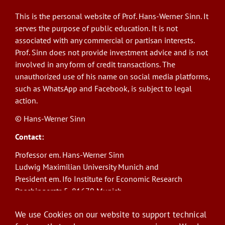
This is the personal website of Prof. Hans-Werner Sinn. It
serves the purpose of public education. It is not
associated with any commercial or partisan interests.
Prof. Sinn does not provide investment advice and is not
involved in any form of credit transactions. The
unauthorized use of his name on social media platforms,
such as WhatsApp and Facebook, is subject to legal
action.
© Hans-Werner Sinn
Contact:
Professor em. Hans-Werner Sinn
Ludwig Maximilian University Munich and
President em. Ifo Institute for Economic Research
Poschingerstr. 5, 81679 Munich
Phone: +49(0)89/9224-1276
We use Cookies on our website to support technical
E-Mail:
sinn@ifo.de