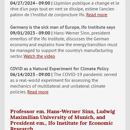
04/27/2024 - 09:00
L'opinion publique a changé et le
rêve d'un pays tout en vert se dissipe, estime l'ancien
patron de l'Institut de conjoncture Ifo.
Read more
Germany is the sick man of Europe, Ifo Institute says
09/01/2023 - 09:00
Hans-Werner Sinn, president
emeritus of the Ifo institute, discusses the German
economy and explains how the energy transition must
be managed to support the country's manufacturing
sector.
Watch the video
COVID as a Natural Experiment for Climate Policy
06/14/2023 - 09:00
The COVID-19 pandemic served
as a real-world experiment for assessing the
mechanics of multilateral and unilateral climate
policies.
Read more
Professor em. Hans-Werner Sinn, Ludwig
Maximilian University of Munich, and
President em., Ifo Institute for Economic
Research