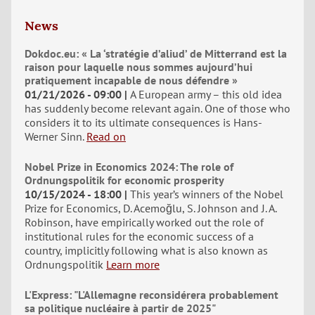
News
Dokdoc.eu: « La ‘stratégie d’aliud’ de Mitterrand est la
raison pour laquelle nous sommes aujourd’hui
pratiquement incapable de nous défendre »
01/21/2026 - 09:00
A European army – this old idea
has suddenly become relevant again. One of those who
considers it to its ultimate consequences is Hans-
Werner Sinn.
Read on
Nobel Prize in Economics 2024: The role of
Ordnungspolitik for economic prosperity
10/15/2024 - 18:00
This year’s winners of the Nobel
Prize for Economics, D. Acemoğlu, S. Johnson and J. A.
Robinson, have empirically worked out the role of
institutional rules for the economic success of a
country, implicitly following what is also known as
Ordnungspolitik
Learn more
L'Express: "L'Allemagne reconsidérera probablement
sa politique nucléaire à partir de 2025"