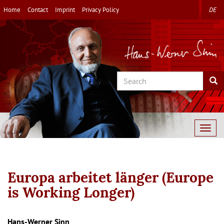
Skip
Home
Contact
Imprint
Privacy Policy
DE
to
main
content
Search
Sea
Togg
navig
Europa arbeitet länger (Europe
is Working Longer)
Autor/en
Hans-Werner Sinn