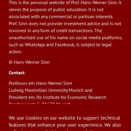
This is the personal website of Prof. Hans-Werner Sinn. It
serves the purpose of public education. It is not
associated with any commercial or partisan interests.
Prof. Sinn does not provide investment advice and is not
involved in any form of credit transactions. The
unauthorized use of his name on social media platforms,
such as WhatsApp and Facebook, is subject to legal
action.
© Hans-Werner Sinn
Contact:
Professor em. Hans-Werner Sinn
Ludwig Maximilian University Munich and
President em. Ifo Institute for Economic Research
Poschingerstr. 5, 81679 Munich
Phone: +49(0)89/9224-1276
We use Cookies on our website to support technical
E-Mail:
sinn@ifo.de
features that enhance your user experience. We also