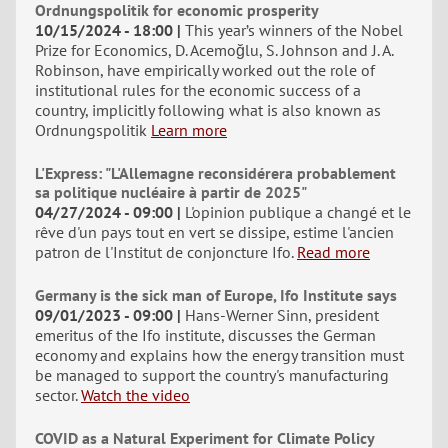
Ordnungspolitik for economic prosperity
10/15/2024 - 18:00
This year’s winners of the Nobel
Prize for Economics, D. Acemoğlu, S. Johnson and J. A.
Robinson, have empirically worked out the role of
institutional rules for the economic success of a
country, implicitly following what is also known as
Ordnungspolitik
Learn more
L'Express: "L'Allemagne reconsidérera probablement
sa politique nucléaire à partir de 2025"
04/27/2024 - 09:00
L'opinion publique a changé et le
rêve d'un pays tout en vert se dissipe, estime l'ancien
patron de l'Institut de conjoncture Ifo.
Read more
Germany is the sick man of Europe, Ifo Institute says
09/01/2023 - 09:00
Hans-Werner Sinn, president
emeritus of the Ifo institute, discusses the German
economy and explains how the energy transition must
be managed to support the country's manufacturing
sector.
Watch the video
COVID as a Natural Experiment for Climate Policy