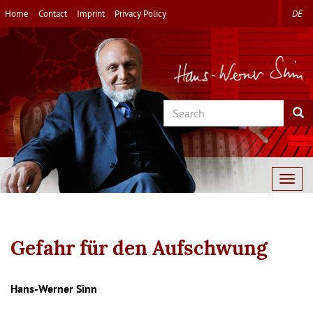
Skip
Home
Contact
Imprint
Privacy Policy
DE
to
main
content
Search
Sea
Togg
navig
Gefahr für den Aufschwung
Autor/en
Hans-Werner Sinn