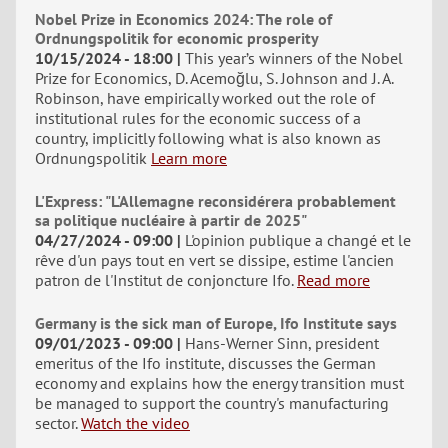
Nobel Prize in Economics 2024: The role of
Ordnungspolitik for economic prosperity
10/15/2024 - 18:00
This year’s winners of the Nobel
Prize for Economics, D. Acemoğlu, S. Johnson and J. A.
Robinson, have empirically worked out the role of
institutional rules for the economic success of a
country, implicitly following what is also known as
Ordnungspolitik
Learn more
L'Express: "L'Allemagne reconsidérera probablement
sa politique nucléaire à partir de 2025"
04/27/2024 - 09:00
L'opinion publique a changé et le
rêve d'un pays tout en vert se dissipe, estime l'ancien
patron de l'Institut de conjoncture Ifo.
Read more
Germany is the sick man of Europe, Ifo Institute says
09/01/2023 - 09:00
Hans-Werner Sinn, president
emeritus of the Ifo institute, discusses the German
economy and explains how the energy transition must
be managed to support the country's manufacturing
sector.
Watch the video