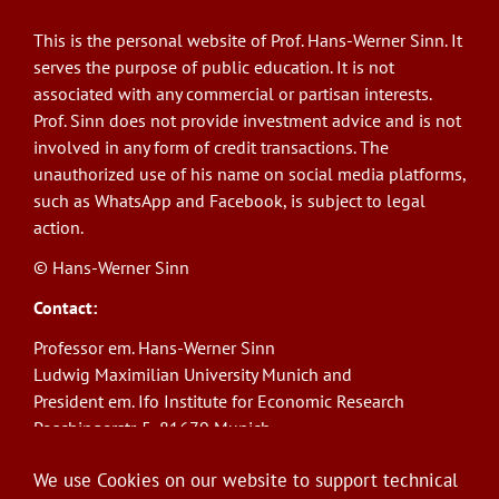
This is the personal website of Prof. Hans-Werner Sinn. It
serves the purpose of public education. It is not
associated with any commercial or partisan interests.
Prof. Sinn does not provide investment advice and is not
involved in any form of credit transactions. The
unauthorized use of his name on social media platforms,
such as WhatsApp and Facebook, is subject to legal
action.
© Hans-Werner Sinn
Contact:
Professor em. Hans-Werner Sinn
Ludwig Maximilian University Munich and
President em. Ifo Institute for Economic Research
Poschingerstr. 5, 81679 Munich
Phone: +49(0)89/9224-1276
We use Cookies on our website to support technical
E-Mail:
sinn@ifo.de