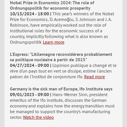
Nobel Prize in Economics 2024: The role of
Ordnungspolitik for economic prosperity
10/15/2024 - 18:00
This year’s winners of the Nobel
Prize for Economics, D. Acemoğlu, S. Johnson and J. A.
Robinson, have empirically worked out the role of
institutional rules for the economic success of a
country, implicitly following what is also known as
Ordnungspolitik
Learn more
L'Express: "L'Allemagne reconsidérera probablement
sa politique nucléaire à partir de 2025"
04/27/2024 - 09:00
L'opinion publique a changé et le
rêve d'un pays tout en vert se dissipe, estime l'ancien
patron de l'Institut de conjoncture Ifo.
Read more
Germany is the sick man of Europe, Ifo Institute says
09/01/2023 - 09:00
Hans-Werner Sinn, president
emeritus of the Ifo institute, discusses the German
economy and explains how the energy transition must
be managed to support the country's manufacturing
sector.
Watch the video