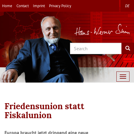
Skip
Home
Contact
Imprint
Privacy Policy
DE
to
main
content
Search
Sea
Togg
navig
Friedensunion statt
Fiskalunion
Europa braucht jetzt dringend eine neue