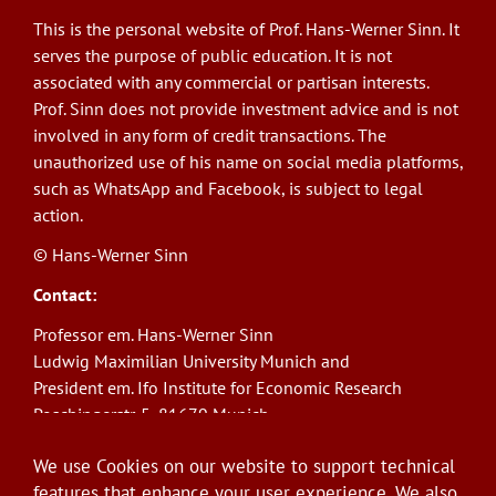
This is the personal website of Prof. Hans-Werner Sinn. It
serves the purpose of public education. It is not
associated with any commercial or partisan interests.
Prof. Sinn does not provide investment advice and is not
involved in any form of credit transactions. The
unauthorized use of his name on social media platforms,
such as WhatsApp and Facebook, is subject to legal
action.
© Hans-Werner Sinn
Contact:
Professor em. Hans-Werner Sinn
Ludwig Maximilian University Munich and
President em. Ifo Institute for Economic Research
Poschingerstr. 5, 81679 Munich
Phone: +49(0)89/9224-1276
We use Cookies on our website to support technical
E-Mail:
sinn@ifo.de
features that enhance your user experience. We also