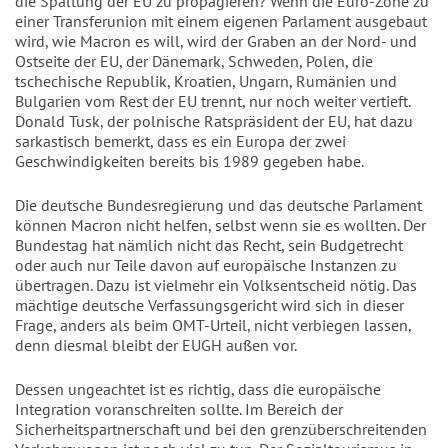
die Spaltung der EU zu propagieren? Wenn die Euro-Zone zu
einer Transferunion mit einem eigenen Parlament ausgebaut
wird, wie Macron es will, wird der Graben an der Nord- und
Ostseite der EU, der Dänemark, Schweden, Polen, die
tschechische Republik, Kroatien, Ungarn, Rumänien und
Bulgarien vom Rest der EU trennt, nur noch weiter vertieft.
Donald Tusk, der polnische Ratspräsident der EU, hat dazu
sarkastisch bemerkt, dass es ein Europa der zwei
Geschwindigkeiten bereits bis 1989 gegeben habe.
Die deutsche Bundesregierung und das deutsche Parlament
können Macron nicht helfen, selbst wenn sie es wollten. Der
Bundestag hat nämlich nicht das Recht, sein Budgetrecht
oder auch nur Teile davon auf europäische Instanzen zu
übertragen. Dazu ist vielmehr ein Volksentscheid nötig. Das
mächtige deutsche Verfassungsgericht wird sich in dieser
Frage, anders als beim OMT-Urteil, nicht verbiegen lassen,
denn diesmal bleibt der EUGH außen vor.
Dessen ungeachtet ist es richtig, dass die europäische
Integration voranschreiten sollte. Im Bereich der
Sicherheitspartnerschaft und bei den grenzüberschreitenden