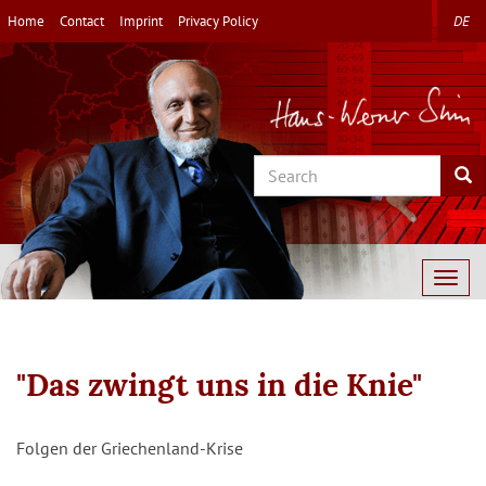
Skip
Home
Contact
Imprint
Privacy Policy
DE
to
main
content
Search
Sea
Togg
navig
"Das zwingt uns in die Knie"
Folgen der Griechenland-Krise