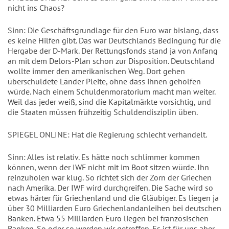
nicht ins Chaos?
Sinn: Die Geschäftsgrundlage für den Euro war bislang, dass
es keine Hilfen gibt. Das war Deutschlands Bedingung für die
Hergabe der D-Mark. Der Rettungsfonds stand ja von Anfang
an mit dem Delors-Plan schon zur Disposition. Deutschland
wollte immer den amerikanischen Weg. Dort gehen
überschuldete Länder Pleite, ohne dass ihnen geholfen
würde. Nach einem Schuldenmoratorium macht man weiter.
Weil das jeder weiß, sind die Kapitalmärkte vorsichtig, und
die Staaten müssen frühzeitig Schuldendisziplin üben.
SPIEGEL ONLINE: Hat die Regierung schlecht verhandelt.
Sinn: Alles ist relativ. Es hätte noch schlimmer kommen
können, wenn der IWF nicht mit im Boot sitzen würde. Ihn
reinzuholen war klug. So richtet sich der Zorn der Griechen
nach Amerika. Der IWF wird durchgreifen. Die Sache wird so
etwas härter für Griechenland und die Gläubiger. Es liegen ja
über 30 Milliarden Euro Griechenlandanleihen bei deutschen
Banken. Etwa 55 Milliarden Euro liegen bei französischen
Banken. So oder so werden wir getroffen. Es ist für uns aber