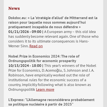
News
Dokdoc.eu: « La ‘stratégie d’aliud’ de Mitterrand est la
raison pour laquelle nous sommes aujourd’hui
pratiquement incapable de nous défendre »
01/21/2026 - 09:00
A European army – this old idea
has suddenly become relevant again. One of those who
considers it to its ultimate consequences is Hans-
Werner Sinn.
Read on
Nobel Prize in Economics 2024: The role of
Ordnungspolitik for economic prosperity
10/15/2024 - 18:00
This year’s winners of the Nobel
Prize for Economics, D. Acemoğlu, S. Johnson and J. A.
Robinson, have empirically worked out the role of
institutional rules for the economic success of a
country, implicitly following what is also known as
Ordnungspolitik
Learn more
L'Express: "L'Allemagne reconsidérera probablement
sa politique nucléaire à partir de 2025"