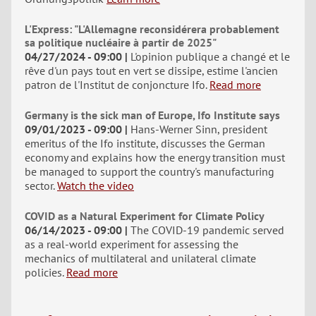
L'Express: "L'Allemagne reconsidérera probablement
sa politique nucléaire à partir de 2025"
04/27/2024 - 09:00
L'opinion publique a changé et le
rêve d'un pays tout en vert se dissipe, estime l'ancien
patron de l'Institut de conjoncture Ifo.
Read more
Germany is the sick man of Europe, Ifo Institute says
09/01/2023 - 09:00
Hans-Werner Sinn, president
emeritus of the Ifo institute, discusses the German
economy and explains how the energy transition must
be managed to support the country's manufacturing
sector.
Watch the video
COVID as a Natural Experiment for Climate Policy
06/14/2023 - 09:00
The COVID-19 pandemic served
as a real-world experiment for assessing the
mechanics of multilateral and unilateral climate
policies.
Read more