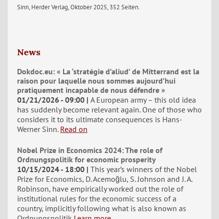
Sinn, Herder Verlag, Oktober 2025, 352 Seiten.
News
Dokdoc.eu: « La ‘stratégie d’aliud’ de Mitterrand est la
raison pour laquelle nous sommes aujourd’hui
pratiquement incapable de nous défendre »
01/21/2026 - 09:00
A European army – this old idea
has suddenly become relevant again. One of those who
considers it to its ultimate consequences is Hans-
Werner Sinn.
Read on
Nobel Prize in Economics 2024: The role of
Ordnungspolitik for economic prosperity
10/15/2024 - 18:00
This year’s winners of the Nobel
Prize for Economics, D. Acemoğlu, S. Johnson and J. A.
Robinson, have empirically worked out the role of
institutional rules for the economic success of a
country, implicitly following what is also known as
Ordnungspolitik
Learn more