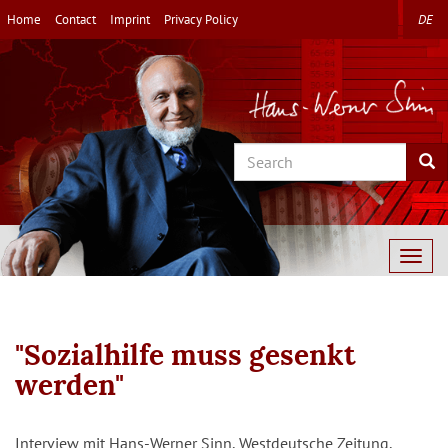
Skip
Home
Contact
Imprint
Privacy Policy
DE
to
main
content
Search
Sea
Togg
navig
"Sozialhilfe muss gesenkt
werden"
Interview mit Hans-Werner Sinn, Westdeutsche Zeitung,