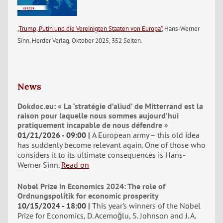
„Trump, Putin und die Vereinigten Staaten von Europa“
, Hans-Werner
Sinn, Herder Verlag, Oktober 2025, 352 Seiten.
News
Dokdoc.eu: « La ‘stratégie d’aliud’ de Mitterrand est la
raison pour laquelle nous sommes aujourd’hui
pratiquement incapable de nous défendre »
01/21/2026 - 09:00
A European army – this old idea
has suddenly become relevant again. One of those who
considers it to its ultimate consequences is Hans-
Werner Sinn.
Read on
Nobel Prize in Economics 2024: The role of
Ordnungspolitik for economic prosperity
10/15/2024 - 18:00
This year’s winners of the Nobel
Prize for Economics, D. Acemoğlu, S. Johnson and J. A.