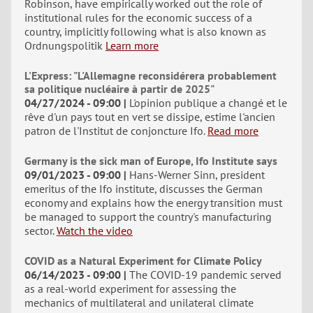
Robinson, have empirically worked out the role of
institutional rules for the economic success of a
country, implicitly following what is also known as
Ordnungspolitik
Learn more
L'Express: "L'Allemagne reconsidérera probablement
sa politique nucléaire à partir de 2025"
04/27/2024 - 09:00
L'opinion publique a changé et le
rêve d'un pays tout en vert se dissipe, estime l'ancien
patron de l'Institut de conjoncture Ifo.
Read more
Germany is the sick man of Europe, Ifo Institute says
09/01/2023 - 09:00
Hans-Werner Sinn, president
emeritus of the Ifo institute, discusses the German
economy and explains how the energy transition must
be managed to support the country's manufacturing
sector.
Watch the video
COVID as a Natural Experiment for Climate Policy
06/14/2023 - 09:00
The COVID-19 pandemic served
as a real-world experiment for assessing the
mechanics of multilateral and unilateral climate