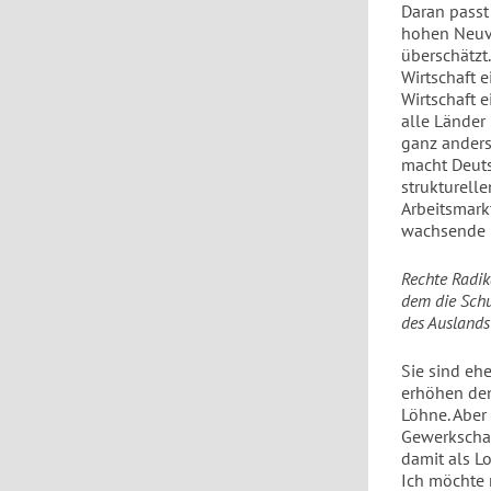
Daran passt 
hohen Neuve
überschätzt.
Wirtschaft 
Wirtschaft 
alle Länder 
ganz anders
macht Deutsc
strukturelle
Arbeitsmark
wachsende 
Rechte Radik
dem die Schu
des Auslands
Sie sind ehe
erhöhen den
Löhne. Aber
Gewerkschaf
damit als L
Ich möchte 