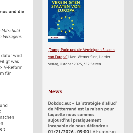
smus und die
e Mitschuld
n Versagens.
„Trump, Putin und die Vereinigten Staaten
d dafür wird
von Europa“
, Hans-Werner Sinn, Herder
iligt war.
Verlag, Oktober 2025, 352 Seiten.
z-IV-Reform
rm für
News
Dokdoc.eu: « La ‘stratégie d’aliud’
 und
de Mitterrand est la raison pour
t
laquelle nous sommes
enschen
aujourd’hui pratiquement
en
incapable de nous défendre »
eit
01/21/2026 - 09:00
A European