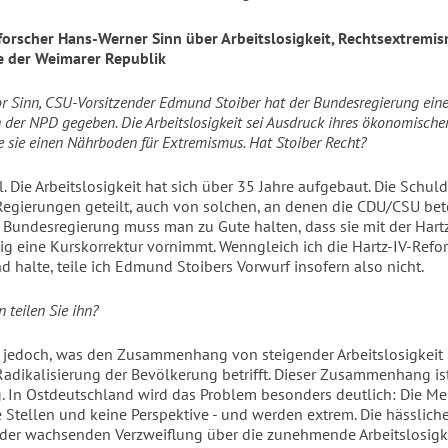
forscher Hans-Werner Sinn über Arbeitslosigkeit, Rechtsextremi
e der Weimarer Republik
or Sinn, CSU-Vorsitzender Edmund Stoiber hat der Bundesregierung ein
 der NPD gegeben. Die Arbeitslosigkeit sei Ausdruck ihres ökonomische
e sie einen Nährboden für Extremismus. Hat Stoiber Recht?
. Die Arbeitslosigkeit hat sich über 35 Jahre aufgebaut. Die Schul
Regierungen geteilt, auch von solchen, an denen die CDU/CSU bete
n Bundesregierung muss man zu Gute halten, dass sie mit der Hart
ig eine Kurskorrektur vornimmt. Wenngleich ich die Hartz-IV-Refo
d halte, teile ich Edmund Stoibers Vorwurf insofern also nicht.
 teilen Sie ihn?
r jedoch, was den Zusammenhang von steigender Arbeitslosigkeit
 Radikalisierung der Bevölkerung betrifft. Dieser Zusammenhang is
. In Ostdeutschland wird das Problem besonders deutlich: Die M
 Stellen und keine Perspektive - und werden extrem. Die hässlich
er wachsenden Verzweiflung über die zunehmende Arbeitslosigk