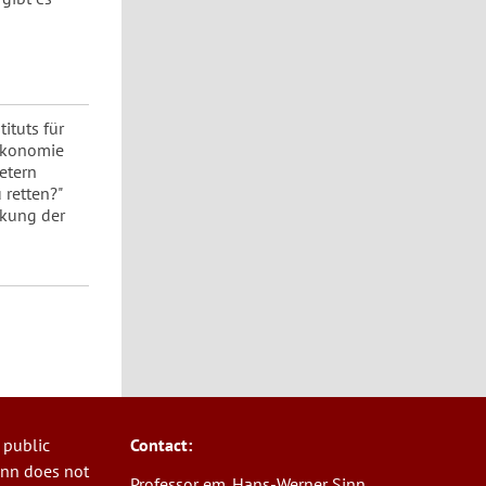
ituts für
 Ökonomie
etern
 retten?"
nkung der
 public
Contact:
Sinn does not
Professor em. Hans-Werner Sinn