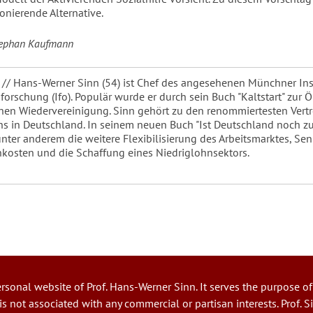
onierende Alternative.
Stephan Kaufmann
 // Hans-Werner Sinn (54) ist Chef des angesehenen Münchner Inst
sforschung (Ifo). Populär wurde er durch sein Buch "Kaltstart" zur
hen Wiedervereinigung. Sinn gehört zu den renommiertesten Vertr
hs in Deutschland. In seinem neuen Buch "Ist Deutschland noch zu
 unter anderem die weitere Flexibilisierung des Arbeitsmarktes, Se
osten und die Schaffung eines Niedriglohnsektors.
ersonal website of Prof. Hans-Werner Sinn. It serves the purpose of
 is not associated with any commercial or partisan interests. Prof. 