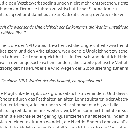
 die den Wettbewerbsbedingungen nicht mehr entsprechen, richte
haden an. Denn sie führen zu wirtschaftlicher Stagnation, zu
tslosigkeit und damit auch zur Radikalisierung der Arbeitslosen.
 auch die wachsende Ungleichheit der Einkommen, die Wähler unzufrie
 wählen lässt?
hheit, die der NPD Zulauf beschert, ist die Ungleichheit zwischen 
zbesitzern und den Arbeitslosen, weniger die Ungleichheit zwisch
en Löhnen. Die Lohnungleichheit ist in Deutschland deutlich klein
ise in den angelsächsischen Ländern, die stabile politische Verhä
tslosigkeit haben. Aber sie wird wegen der Globalisierung zunehm
ie einem NPD-Wähler, der das beklagt, entgegenhalten?
ne Möglichkeiten gibt, das grundsätzlich zu verhindern. Und dass 
 Tendenz durch das Festhalten an alten Lohnstrukturen oder Absch
 zu entziehen, alles nur noch viel schlimmer macht, weil die
tslosigkeit dann immer weiter steigt. Man kann nicht mit dem Kop
ann die Nachteile der gering Qualifizierten nur abfedern, indem 
sich zu einer Institution wandelt, die Niedriglöhnern Lohnzuschüs
odell der Aktivierenden Sozialhilfe vorsieht. Zu diesem Vorschlag