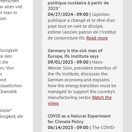
r Menschen
politique nucléaire à partir de
r alles viel
2025"
st man in
04/27/2024 - 09:00
L'opinion
esen
publique a changé et le rêve d'un
pays tout en vert se dissipe,
estime l'ancien patron de l'Institut
de conjoncture Ifo.
Read more
losigkeit
Germany is the sick man of
te den
Europe, Ifo Institute says
t die
09/01/2023 - 09:00
Hans-
en: Von
Werner Sinn, president emeritus of
s
the Ifo institute, discusses the
und
German economy and explains
 staatlichen
how the energy transition must be
 Dramatik
managed to support the country's
manufacturing sector.
Watch the
video
anzler"
COVID as a Natural Experiment
osigkeit, die
for Climate Policy
06/14/2023 - 09:00
The COVID-