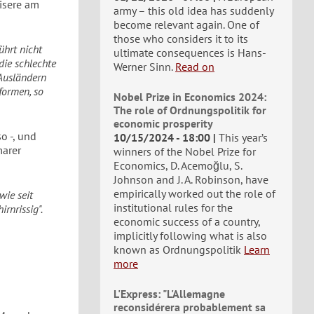
Misere am
army – this old idea has suddenly
become relevant again. One of
those who considers it to its
ührt nicht
ultimate consequences is Hans-
die schlechte
Werner Sinn.
Read on
Ausländern
formen, so
Nobel Prize in Economics 2024:
The role of Ordnungspolitik for
economic prosperity
o -, und
10/15/2024 - 18:00
This year’s
marer
winners of the Nobel Prize for
Economics, D. Acemoğlu, S.
Johnson and J. A. Robinson, have
empirically worked out the role of
wie seit
institutional rules for the
rnrissig".
economic success of a country,
implicitly following what is also
known as Ordnungspolitik
Learn
more
L'Express: "L'Allemagne
reconsidérera probablement sa