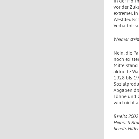
In der Hoffn
vor der Zuku
extremer. In
Westdeutsch
Verhältnisse
Weimar steht
Nein, die Pa
noch existe
Mittelstand 
aktuelle Wa
1928 bis 19
Sozialprodu
Abgaben dras
Löhne und G
wird nicht a
Bereits 2002
Heinrich Brün
bereits Hitle