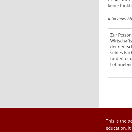
keine funkti
Interview: 
Zur Person
Wirtschaft
der deutsc
seines Fac
fordert er
Lohnnebenk
This is the p
User
education. It