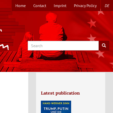
Home
Contact
Imprint
Privacy Policy
DE
TOPMENUE
EN
Search
Searc
Latest publication