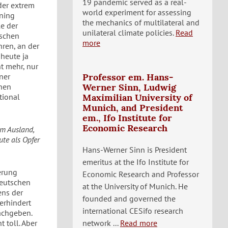
19 pandemic served as a real-
 der extrem
world experiment for assessing
üning
the mechanics of multilateral and
le der
unilateral climate policies.
Read
tschen
more
ren, an der
 heute ja
t mehr, nur
ner
Professor em. Hans-
chen
Werner Sinn, Ludwig
tional
Maximilian University of
Munich, and President
em., Ifo Institute for
Economic Research
em Ausland,
ute als Opfer
Hans-Werner Sinn is President
emeritus at the Ifo Institute for
ierung
Economic Research and Professor
deutschen
at the University of Munich. He
ens der
founded and governed the
erhindert
international CESifo research
achgeben.
 toll. Aber
network ...
Read more