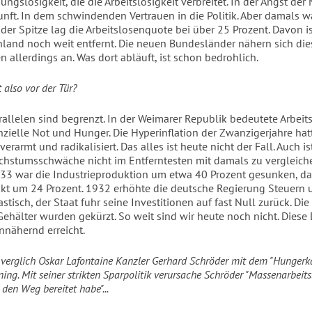
ungslosigkeit, die die Arbeitslosigkeit verbreitet. In der Angst de
nft. In dem schwindenden Vertrauen in die Politik. Aber damals wa
 der Spitze lag die Arbeitslosenquote bei über 25 Prozent. Davon i
land noch weit entfernt. Die neuen Bundesländer nähern sich di
n allerdings an. Was dort abläuft, ist schon bedrohlich.
 also vor der Tür?
rallelen sind begrenzt. In der Weimarer Republik bedeutete Arbeits
nzielle Not und Hunger. Die Hyperinflation der Zwanzigerjahre hat
verarmt und radikalisiert. Das alles ist heute nicht der Fall. Auch is
chstumsschwäche nicht im Entferntesten mit damals zu vergleich
33 war die Industrieproduktion um etwa 40 Prozent gesunken, da
kt um 24 Prozent. 1932 erhöhte die deutsche Regierung Steuern 
tisch, der Staat fuhr seine Investitionen auf fast Null zurück. Die
ehälter wurden gekürzt. So weit sind wir heute noch nicht. Diese
nnähernd erreicht.
 verglich Oskar Lafontaine Kanzler Gerhard Schröder mit dem "Hungerk
ing. Mit seiner strikten Sparpolitik verursache Schröder "Massenarbeitsl
r den Weg bereitet habe"...