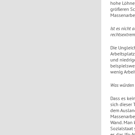
hohe Löhne,
größeren Sc
Massenarbei
Ist es nicht
rechtsextrem
Die Ungleic
Arbeitsplat
und niedrig
beispielswe
wenig Arbei
Was würden S
Dass es kei
sich dieser
dem Ausland
Massenarbei
Wand. Man k
Sozialstaat 
es das Ifo-M