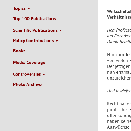
Topics
Wirtschafts
Verhältniss
Top 100 Publications
Herr Profess
Scientific Publications
am Erstarken
Policy Contributions
Damit bereit
Books
Nur zum Teil
von vielen 
Media Coverage
Der jetzige
nun erstmal
Controversies
unzureichen
Photo Archive
Und inwiefern
Recht hat e
politischer
offenkundig
haben keine
Auswüchse d