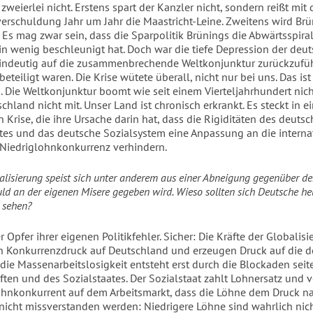
zweierlei nicht. Erstens spart der Kanzler nicht, sondern reißt mit
rschuldung Jahr um Jahr die Maastricht-Leine. Zweitens wird Br
 Es mag zwar sein, dass die Sparpolitik Brünings die Abwärtsspira
ein wenig beschleunigt hat. Doch war die tiefe Depression der deu
eindeutig auf die zusammenbrechende Weltkonjunktur zurückzufüh
beteiligt waren. Die Krise wütete überall, nicht nur bei uns. Das ist
. Die Weltkonjunktur boomt wie seit einem Vierteljahrhundert nich
hland nicht mit. Unser Land ist chronisch erkrankt. Es steckt in ei
n Krise, die ihre Ursache darin hat, dass die Rigiditäten des deuts
tes und das deutsche Sozialsystem eine Anpassung an die interna
Niedriglohnkonkurrenz verhindern.
alisierung speist sich unter anderem aus einer Abneigung gegenüber d
ld an der eigenen Misere gegeben wird. Wieso sollten sich Deutsche he
 sehen?
r Opfer ihrer eigenen Politikfehler. Sicher: Die Kräfte der Globalis
 Konkurrenzdruck auf Deutschland und erzeugen Druck auf die 
 die Massenarbeitslosigkeit entsteht erst durch die Blockaden seit
ten und des Sozialstaates. Der Sozialstaat zahlt Lohnersatz und v
ohnkonkurrent auf dem Arbeitsmarkt, dass die Löhne dem Druck n
nicht missverstanden werden: Niedrigere Löhne sind wahrlich nicht