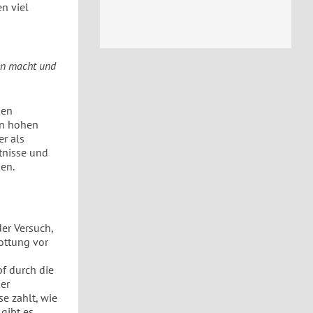
n viel
den macht und
den
en hohen
er als
ltnisse und
en.
der Versuch,
ottung vor
f durch die
der
se zahlt, wie
 gibt es