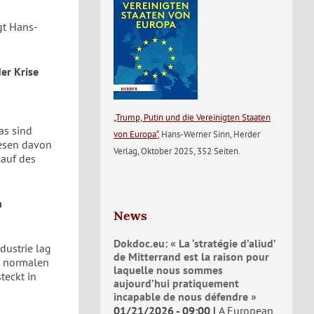
gt Hans-
er Krise
„Trump, Putin und die Vereinigten Staaten
as sind
von Europa“
, Hans-Werner Sinn, Herder
lesen davon
Verlag, Oktober 2025, 352 Seiten.
lauf des
n
News
Dokdoc.eu: « La ‘stratégie d’aliud’
dustrie lag
de Mitterrand est la raison pour
m normalen
laquelle nous sommes
teckt in
aujourd’hui pratiquement
incapable de nous défendre »
01/21/2026 - 09:00
A European