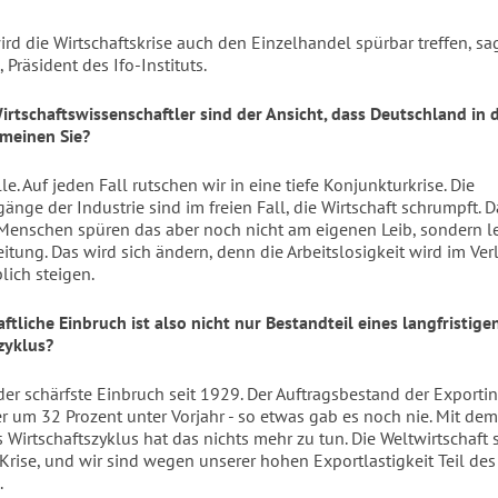
ird die Wirtschaftskrise auch den Einzelhandel spürbar treffen, sa
 Präsident des Ifo-Instituts.
Wirtschaftswissenschaftler sind der Ansicht, dass Deutschland in d
 meinen Sie?
lle. Auf jeden Fall rutschen wir in eine tiefe Konjunkturkrise. Die
änge der Industrie sind im freien Fall, die Wirtschaft schrumpft. D
 Menschen spüren das aber noch nicht am eigenen Leib, sondern 
eitung. Das wird sich ändern, denn die Arbeitslosigkeit wird im Ver
lich steigen.
ftliche Einbruch ist also nicht nur Bestandteil eines langfristige
zyklus?
 der schärfste Einbruch seit 1929. Der Auftragsbestand der Exportin
 um 32 Prozent unter Vorjahr - so etwas gab es noch nie. Mit de
 Wirtschaftszyklus hat das nichts mehr zu tun. Die Weltwirtschaft s
 Krise, und wir sind wegen unserer hohen Exportlastigkeit Teil des
.