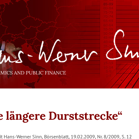
ICS AND PUBLIC FINANCE
e längere Durststrecke“
it Hans-Werner Sinn, Börsenblatt, 19.02.2009, Nr. 8/2009, S. 12