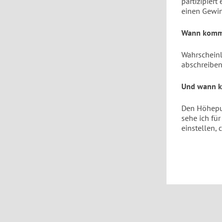
partizipiert
einen Gewi
Wann kommt 
Wahrscheinl
abschreibe
Und wann k
Den Höhepun
sehe ich für
einstellen, 