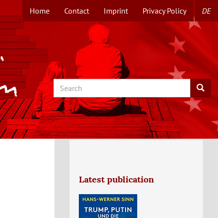
Home
Contact
Imprint
Privacy Policy
DE
TOPMENUE
EN
Search
Searc
Latest publication