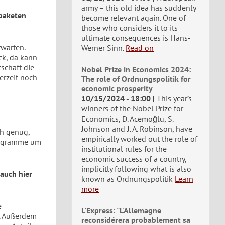
army – this old idea has suddenly
paketen
become relevant again. One of
those who considers it to its
ultimate consequences is Hans-
rwarten.
Werner Sinn.
Read on
k, da kann
tschaft die
Nobel Prize in Economics 2024:
erzeit noch
The role of Ordnungspolitik for
economic prosperity
10/15/2024 - 18:00
This year’s
winners of the Nobel Prize for
Economics, D. Acemoğlu, S.
Johnson and J. A. Robinson, have
ch genug,
empirically worked out the role of
Programme um
institutional rules for the
economic success of a country,
implicitly following what is also
 auch hier
known as Ordnungspolitik
Learn
more
e
L'Express: "L'Allemagne
. Außerdem
reconsidérera probablement sa