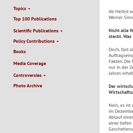
Topics
Ab Herbst w
Werner Sinn,
Top 100 Publications
Nicht alle 
Scientific Publications
steckt. Was
Policy Contributions
Doch, fast a
Books
Auftragseing
Fakten. Die
Media Coverage
nur in der Z
Jahres erheb
Controversies
Photo Archive
Der wirtscha
Wirtschafts
Nein, es ist
im Dezember
Ablauf eines
einer tiefen
Geschehens