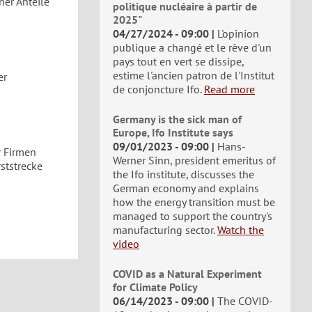
ner Anteile
politique nucléaire à partir de
2025"
04/27/2024 - 09:00
L'opinion
publique a changé et le rêve d'un
pays tout en vert se dissipe,
estime l'ancien patron de l'Institut
er
de conjoncture Ifo.
Read more
Germany is the sick man of
Europe, Ifo Institute says
09/01/2023 - 09:00
Hans-
r Firmen
Werner Sinn, president emeritus of
ststrecke
the Ifo institute, discusses the
German economy and explains
how the energy transition must be
managed to support the country's
manufacturing sector.
Watch the
video
COVID as a Natural Experiment
for Climate Policy
06/14/2023 - 09:00
The COVID-