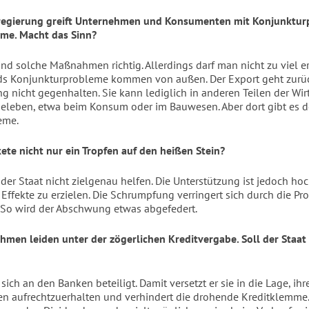
regierung greift Unternehmen und Konsumenten mit Konjunktur
rme. Macht das Sinn?
ind solche Maßnahmen richtig. Allerdings darf man nicht zu viel e
ds Konjunkturprobleme kommen von außen. Der Export geht zurüc
g nicht gegenhalten. Sie kann lediglich in anderen Teilen der Wir
eleben, etwa beim Konsum oder im Bauwesen. Aber dort gibt es d
eme.
kete nicht nur ein Tropfen auf den heißen Stein?
 der Staat nicht zielgenau helfen. Die Unterstützung ist jedoch ho
 Effekte zu erzielen. Die Schrumpfung verringert sich durch die 
. So wird der Abschwung etwas abgefedert.
hmen leiden unter der zögerlichen Kreditvergabe. Soll der Staat
 sich an den Banken beteiligt. Damit versetzt er sie in die Lage, ihr
n aufrechtzuerhalten und verhindert die drohende Kreditklemme