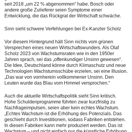
seit 2018 „um 22 % abgenommen“ habe. Bosch oder
andere große Zulieferer seien Symptome einer
Entwicklung, die das Rückgrat der Wirtschaft schwäche.
Sinn sieht schwere Verfehlungen bei Ex-Kanzler Scholz
Vor diesem Hintergrund hält Sinn nichts vom grünen
Versprechen eines neuen Wirtschaftswunders. Als Olaf
Scholz 2023 von Wachstumsraten wie in den 1950er
Jahren sprach, sei das „offenkundiger Unsinn gewesen“.
Die Idee, Deutschland könne durch Klimaschutz und neue
Technologien Wachstumsschübe erzielen, sei eine Illusion.
„Das war von vornherein vollkommener Unsinn. Den
Leuten wurde das Blau vom Himmel versprochen.“
Auch die aktuelle Wirtschaftspolitik sieht Sinn kritisch.
Hohe Schuldenprogramme führten zwar kurzfristig zu
Nachfrageimpulsen, seien aber kein echtes Wachstum.
„Echtes Wachstum ist die Erhöhung des Potenzials. Das
geschieht durch Investitionen, sodass Fabriken entstehen.
In diesen Fabriken kann mehr produziert werden. Das ist
Wachstum – und nicht einfach nur die künstliche Erhöhung