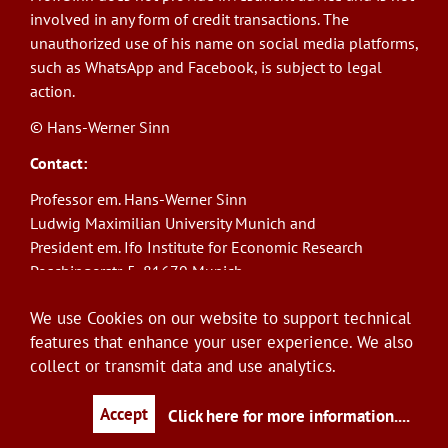
involved in any form of credit transactions. The
unauthorized use of his name on social media platforms,
such as WhatsApp and Facebook, is subject to legal
action.
© Hans-Werner Sinn
Contact:
Professor em. Hans-Werner Sinn
Ludwig Maximilian University Munich and
President em. Ifo Institute for Economic Research
Poschingerstr. 5, 81679 Munich
Phone: +49(0)89/9224-1276
We use Cookies on our website to support technical
E-Mail:
sinn@ifo.de
features that enhance your user experience. We also
collect or transmit data and use analytics.
Log in
User
account
Accept
Click here for more information.
...
menu