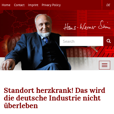
Skip
Home
Contact
Imprint
Privacy Policy
DE
to
main
content
Search
Sea
Togg
navig
Standort herzkrank! Das wird
die deutsche Industrie nicht
überleben