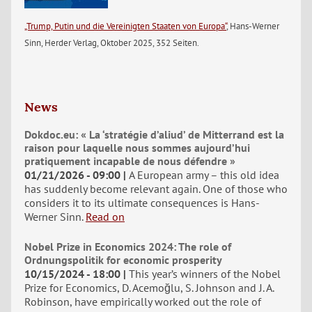
„Trump, Putin und die Vereinigten Staaten von Europa“
, Hans-Werner
Sinn, Herder Verlag, Oktober 2025, 352 Seiten.
News
Dokdoc.eu: « La ‘stratégie d’aliud’ de Mitterrand est la
raison pour laquelle nous sommes aujourd’hui
pratiquement incapable de nous défendre »
01/21/2026 - 09:00
A European army – this old idea
has suddenly become relevant again. One of those who
considers it to its ultimate consequences is Hans-
Werner Sinn.
Read on
Nobel Prize in Economics 2024: The role of
Ordnungspolitik for economic prosperity
10/15/2024 - 18:00
This year’s winners of the Nobel
Prize for Economics, D. Acemoğlu, S. Johnson and J. A.
Robinson, have empirically worked out the role of