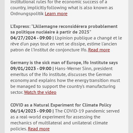
institutional rules for the economic success of a
country, implicitly following what is also known as
Ordnungspolitik
Learn more
L'Express: "L'Allemagne reconsidérera probablement
sa politique nucléaire à partir de 2025"
04/27/2024 - 09:00
L'opinion publique a changé et le
rêve d'un pays tout en vert se dissipe, estime l'ancien
patron de l'Institut de conjoncture Ifo.
Read more
Germany is the sick man of Europe, Ifo Institute says
09/01/2023 - 09:00
Hans-Werner Sinn, president
emeritus of the Ifo institute, discusses the German
economy and explains how the energy transition must
be managed to support the country's manufacturing
sector.
Watch the video
COVID as a Natural Experiment for Climate Policy
06/14/2023 - 09:00
The COVID-19 pandemic served
as a real-world experiment for assessing the
mechanics of multilateral and unilateral climate
policies.
Read more