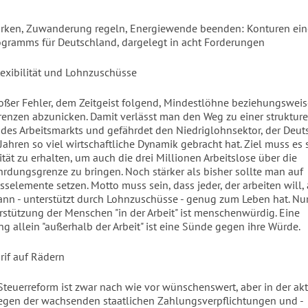
ärken, Zuwanderung regeln, Energiewende beenden: Konturen ein
gramms für Deutschland, dargelegt in acht Forderungen
exibilität und Lohnzuschüsse
großer Fehler, dem Zeitgeist folgend, Mindestlöhne beziehungswei
enzen abzunicken. Damit verlässt man den Weg zu einer strukture
es Arbeitsmarkts und gefährdet den Niedriglohnsektor, der Deut
Jahren so viel wirtschaftliche Dynamik gebracht hat. Ziel muss es s
ität zu erhalten, um auch die drei Millionen Arbeitslose über die
rdungsgrenze zu bringen. Noch stärker als bisher sollte man auf
selemente setzen. Motto muss sein, dass jeder, der arbeiten will, 
nn - unterstützt durch Lohnzuschüsse - genug zum Leben hat. Nur
rstützung der Menschen "in der Arbeit" ist menschenwürdig. Eine
g allein "außerhalb der Arbeit" ist eine Sünde gegen ihre Würde.
rif auf Rädern
Steuerreform ist zwar nach wie vor wünschenswert, aber in der ak
egen der wachsenden staatlichen Zahlungsverpflichtungen und -