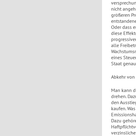
versprechun
nicht angeh
größeren Pr
entstandene
Oder dass e
diese Effek
progressive
alle Freibe
Wachstumsra
eines Steuer
Staat genau
Abkehr von
Man kann di
drehen. Daz
den Ausstie
kaufen. Was
Emissionsha
Dazu gehöre
Haftpflicht
verzinsliche