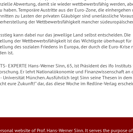
nzielle Abwertung, damit sie wieder wettbewerbsfähig werden, aber
zu haben. Temporäre Austritte aus der Euro-Zone, die einhergehen 
nitten zu Lasten der privaten Gläubiger sind unerlässliche Vora
derherstellung der Wettbewerbsfähigkeit mancher südeuropäischer
sstieg kann dabei nur das jeweilige Land selbst entscheiden. Die
ellung der Wettbewerbsfähigkeit ist das Wichtigste überhaupt für 
ellung des sozialen Friedens in Europa, der durch die Euro-Krise 
den ist.
- EXPERTE Hans-Werner Sinn, 65, ist Präsident des ifo Instituts 
forschung. Er lehrt Nationalökonomie und Finanzwissenschaft an 
- Universität München. Ausführlich legt Sinn seine Thesen in dem
icht eure Zukunft!" dar, das diese Woche im Redline-Verlag erschei
ersonal website of Prof. Hans-Werner Sinn. It serves the purpose of