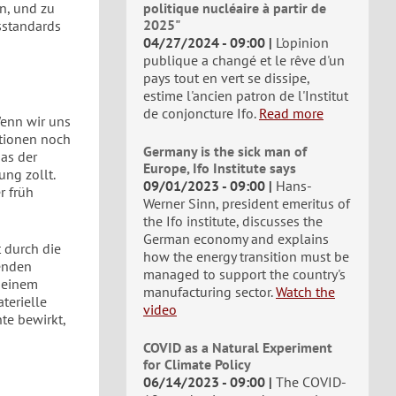
n, und zu
politique nucléaire à partir de
2025"
sstandards
04/27/2024 - 09:00
L'opinion
publique a changé et le rêve d'un
pays tout en vert se dissipe,
estime l'ancien patron de l'Institut
de conjoncture Ifo.
Read more
Wenn wir uns
tionen noch
Germany is the sick man of
as der
Europe, Ifo Institute says
ng zollt.
09/01/2023 - 09:00
Hans-
r früh
Werner Sinn, president emeritus of
the Ifo institute, discusses the
German economy and explains
 durch die
how the energy transition must be
renden
managed to support the country's
t einem
manufacturing sector.
Watch the
terielle
video
te bewirkt,
COVID as a Natural Experiment
for Climate Policy
06/14/2023 - 09:00
The COVID-