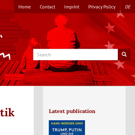
Home
Contact
Imprint
Privacy Policy
DE
TOPMENUE
EN
Search
Searc
tik
Latest publication