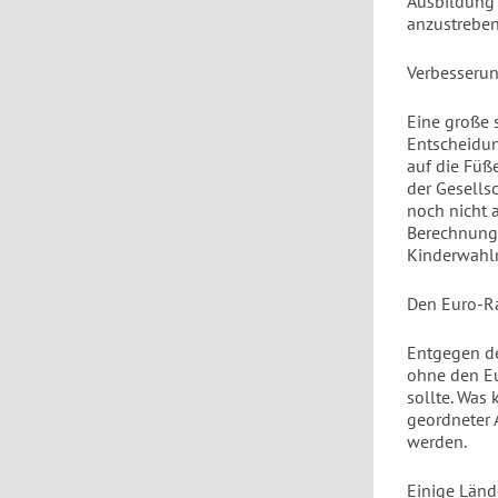
Ausbildung 
anzustreben
Verbesserun
Eine große 
Entscheidun
auf die Füße
der Gesells
noch nicht 
Berechnung 
Kinderwahlr
Den Euro-R
Entgegen de
ohne den Eu
sollte. Was
geordneter 
werden.
Einige Länd