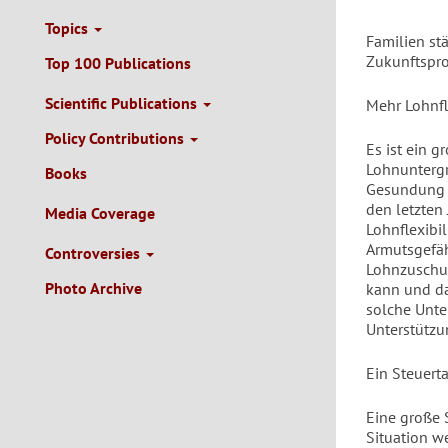
Topics
Familien st
Zukunftspro
Top 100 Publications
Scientific Publications
Mehr Lohnfl
Policy Contributions
Es ist ein 
Lohnuntergr
Books
Gesundung d
den letzten 
Media Coverage
Lohnflexibil
Armutsgefäh
Controversies
Lohnzuschus
Photo Archive
kann und da
solche Unte
Unterstützun
Ein Steuerta
Eine große 
Situation w