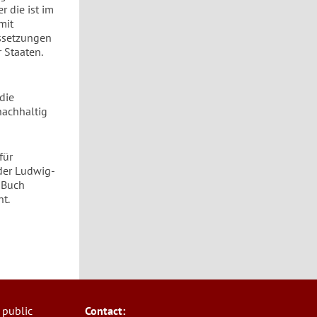
 die ist im
mit
ussetzungen
 Staaten.
die
nachhaltig
für
der Ludwig-
 Buch
nt.
 public
Contact: