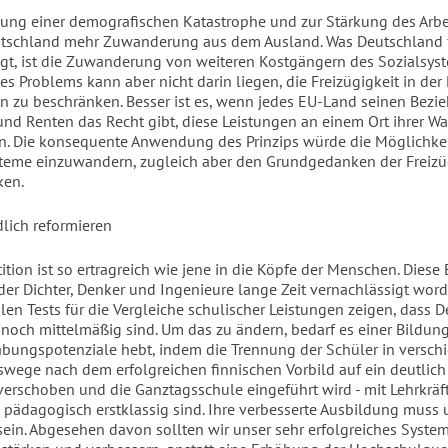
ung einer demografischen Katastrophe und zur Stärkung des Arbe
tschland mehr Zuwanderung aus dem Ausland. Was Deutschland f
igt, ist die Zuwanderung von weiteren Kostgängern des Sozialsyst
es Problems kann aber nicht darin liegen, die Freizügigkeit in de
en zu beschränken. Besser ist es, wenn jedes EU-Land seinen Bezi
 und Renten das Recht gibt, diese Leistungen an einem Ort ihrer Wa
. Die konsequente Anwendung des Prinzips würde die Möglichke
steme einzuwandern, zugleich aber den Grundgedanken der Freizüg
ken.
lich reformieren
ition ist so ertragreich wie jene in die Köpfe der Menschen. Diese
 der Dichter, Denker und Ingenieure lange Zeit vernachlässigt word
alen Tests für die Vergleiche schulischer Leistungen zeigen, dass 
 noch mittelmäßig sind. Um das zu ändern, bedarf es einer Bildung
abungspotenziale hebt, indem die Trennung der Schüler in versch
wege nach dem erfolgreichen finnischen Vorbild auf ein deutlich
verschoben und die Ganztagsschule eingeführt wird - mit Lehrkräft
e pädagogisch erstklassig sind. Ihre verbesserte Ausbildung muss
sein. Abgesehen davon sollten wir unser sehr erfolgreiches Syste