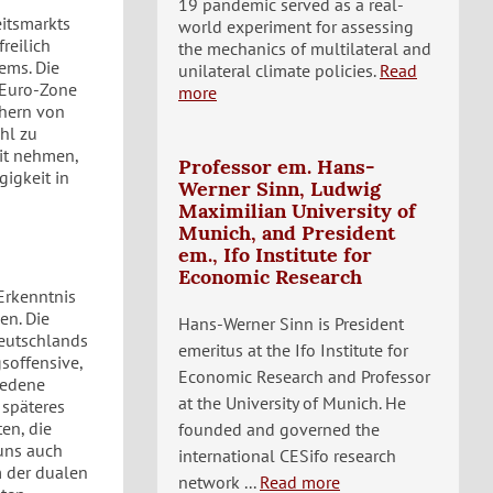
19 pandemic served as a real-
itsmarkts
world experiment for assessing
reilich
the mechanics of multilateral and
ems. Die
unilateral climate policies.
Read
r Euro-Zone
more
ehern von
hl zu
it nehmen,
Professor em. Hans-
igkeit in
Werner Sinn, Ludwig
Maximilian University of
Munich, and President
em., Ifo Institute for
Economic Research
 Erkenntnis
en. Die
Hans-Werner Sinn is President
Deutschlands
emeritus at the Ifo Institute for
soffensive,
Economic Research and Professor
iedene
at the University of Munich. He
 späteres
en, die
founded and governed the
 uns auch
international CESifo research
m der dualen
network ...
Read more