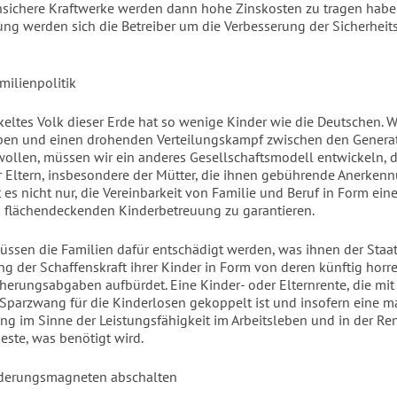
Unsichere Kraftwerke werden dann hohe Zinskosten zu tragen habe
ng werden sich die Betreiber um die Verbesserung der Sicherheit
ilienpolitik
keltes Volk dieser Erde hat so wenige Kinder wie die Deutschen. 
ben und einen drohenden Verteilungskampf zwischen den Genera
llen, müssen wir ein anderes Gesellschaftsmodell entwickeln, d
r Eltern, insbesondere der Mütter, die ihnen gebührende Anerkennu
es nicht nur, die Vereinbarkeit von Familie und Beruf in Form eine
 flächendeckenden Kinderbetreuung zu garantieren.
üssen die Familien dafür entschädigt werden, was ihnen der Staat
ung der Schaffenskraft ihrer Kinder in Form von deren künftig hor
cherungsabgaben aufbürdet. Eine Kinder- oder Elternrente, die mi
 Sparzwang für die Kinderlosen gekoppelt ist und insofern eine ma
ung im Sinne der Leistungsfähigkeit im Arbeitsleben und in der Ren
este, was benötigt wird.
erungsmagneten abschalten