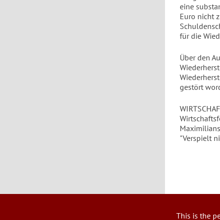
eine substa
Euro nicht 
Schuldensch
für die Wie
Über den Au
Wiederherst
Wiederherst
gestört wor
WIRTSCHAFTS
Wirtschafts
Maximilians
"Verspielt n
This is the p