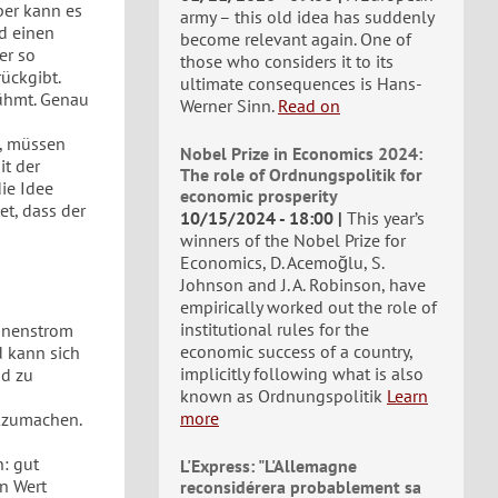
ber kann es
army – this old idea has suddenly
nd einen
become relevant again. One of
er so
those who considers it to its
ückgibt.
ultimate consequences is Hans-
rühmt. Genau
Werner Sinn.
Read on
n, müssen
Nobel Prize in Economics 2024:
it der
The role of Ordnungspolitik for
ie Idee
economic prosperity
et, dass der
10/15/2024 - 18:00
This year’s
winners of the Nobel Prize for
Economics, D. Acemoğlu, S.
Johnson and J. A. Robinson, have
empirically worked out the role of
institutional rules for the
onnenstrom
economic success of a country,
d kann sich
implicitly following what is also
nd zu
known as Ordnungspolitik
Learn
more
kzumachen.
: gut
L'Express: "L'Allemagne
en Wert
reconsidérera probablement sa