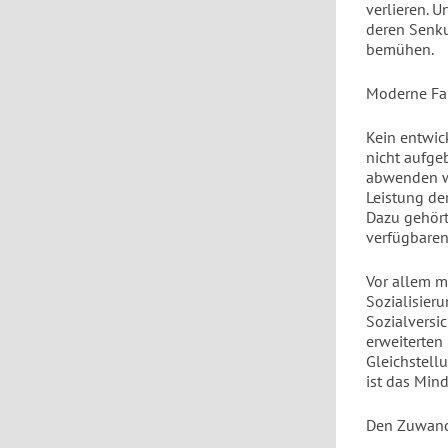
verlieren. 
deren Senku
bemühen.
Moderne Fam
Kein entwic
nicht aufge
abwenden wo
Leistung de
Dazu gehört 
verfügbaren
Vor allem m
Sozialisier
Sozialversi
erweiterten
Gleichstell
ist das Mind
Den Zuwand