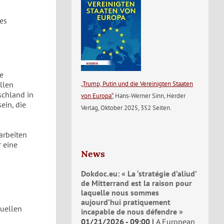
es
se
„Trump, Putin und die Vereinigten Staaten
llen
schland in
von Europa“
, Hans-Werner Sinn, Herder
ein, die
Verlag, Oktober 2025, 352 Seiten.
arbeiten
 eine
News
Dokdoc.eu: « La ‘stratégie d’aliud’
de Mitterrand est la raison pour
laquelle nous sommes
aujourd’hui pratiquement
tuellen
incapable de nous défendre »
01/21/2026 - 09:00
A European