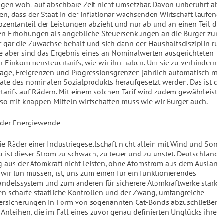
gen wohl auf absehbare Zeit nicht umsetzbar. Davon unberührt a
en, dass der Staat in der inflationär wachsenden Wirtschaft laufe
ozentanteil der Leistungen abzieht und nur ab und an einen Teil d
n Erhöhungen als angebliche Steuersenkungen an die Bürger zur
r gar die Zuwächse behält und sich dann der Haushaltsdisziplin 
te aber sind das Ergebnis eines an Nominalwerten ausgerichteten
n Einkommensteuertarifs, wie wir ihn haben. Um sie zu verhinder
träge, Freigrenzen und Progressionsgrenzen jährlich automatisch m
te des nominalen Sozialprodukts heraufgesetzt werden. Das ist d
tarifs auf Rädern. Mit einem solchen Tarif wird zudem gewährleist
so mit knappen Mitteln wirtschaften muss wie wir Bürger auch.
 der Energiewende
e Räder einer Industriegesellschaft nicht allein mit Wind und S
u ist dieser Strom zu schwach, zu teuer und zu unstet. Deutschlan
g aus der Atomkraft nicht leisten, ohne Atomstrom aus dem Ausla
 wir tun müssen, ist, uns zum einen für ein funktionierendes
ndelssystem und zum anderen für sicherere Atomkraftwerke star
n scharfe staatliche Kontrollen und der Zwang, umfangreiche
versicherungen in Form von sogenannten Cat-Bonds abzuschließen
 Anleihen, die im Fall eines zuvor genau definierten Unglücks ihr