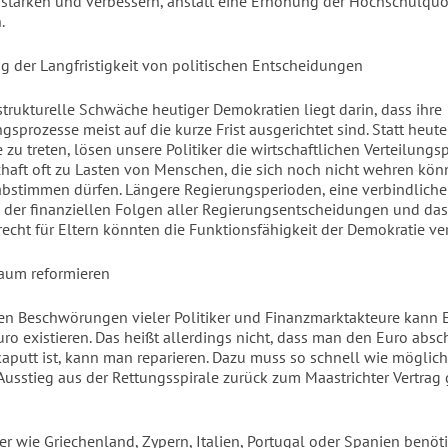
stärken und verbessern, anstatt eine Erhöhung der Hochschulqu
.
g der Langfristigkeit von politischen Entscheidungen
strukturelle Schwäche heutiger Demokratien liegt darin, dass ihre
gsprozesse meist auf die kurze Frist ausgerichtet sind. Statt heu
 zu treten, lösen unsere Politiker die wirtschaftlichen Verteilung
chaft oft zu Lasten von Menschen, die sich noch nicht wehren könn
abstimmen dürfen. Längere Regierungsperioden, eine verbindliche
der finanziellen Folgen aller Regierungsentscheidungen und das
echt für Eltern könnten die Funktionsfähigkeit der Demokratie ve
aum reformieren
n Beschwörungen vieler Politiker und Finanzmarktakteure kann 
ro existieren. Das heißt allerdings nicht, dass man den Euro absc
 kaputt ist, kann man reparieren. Dazu muss so schnell wie möglich
Ausstieg aus der Rettungsspirale zurück zum Maastrichter Vertrag
er wie Griechenland, Zypern, Italien, Portugal oder Spanien benöt