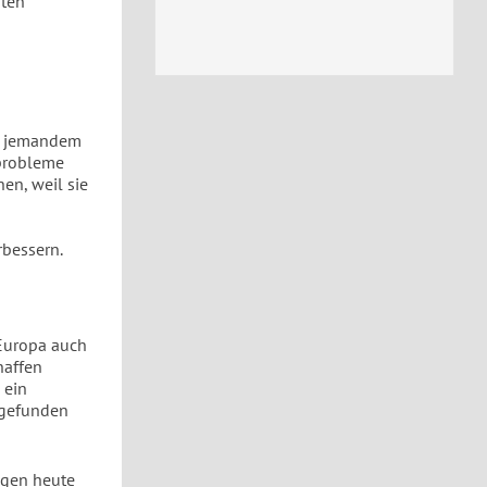
oten
te jemandem
sprobleme
en, weil sie
rbessern.
Europa auch
haffen
 ein
 gefunden
igen heute