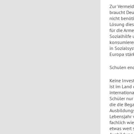
Zur Vermeid
braucht Deu
nicht benöt
Lösung dies
für die Arm
Sozialhilfe
konsumieren
in Sozialsy
Europa stär
Schulen end
Keine Invest
ist im Land
internation
Schüler nur
die die Beg
Ausbildungs
Lebensjahr 
fachlich wi
etwas wert 